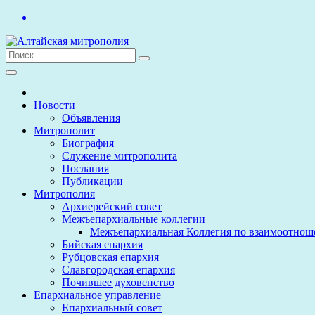
Перейти
к
содержимому
Новости
Объявления
Митрополит
Биография
Служение митрополита
Послания
Публикации
Митрополия
Архиерейский совет
Межъепархиальные коллегии
Межъепархиальная Коллегия по взаимоотнош
Бийская епархия
Рубцовская епархия
Славгородская епархия
Почившее духовенство
Епархиальное управление
Епархиальный совет