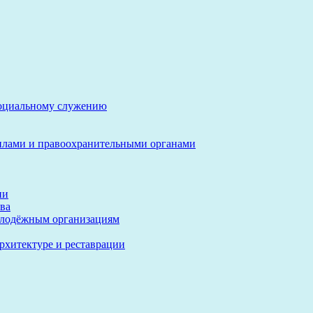
социальному служению
илами и правоохранительными органами
ии
ва
олодёжным организациям
архитектуре и реставрации