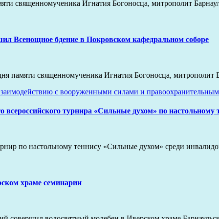
 памяти священномученика Игнатия Богоносца, митрополит Барн
шил Всенощное бдение в Покровском кафедральном соборе
и дня памяти священномученика Игнатия Богоносца, митрополит
взаимодействию с вооруженными силами и правоохранительным
о всероссийского турнира «Сильные духом» по настольному 
турнир по настольному теннису «Сильные духом» среди инвалид
рском храме семинарии
ргий совершил водосвятный молебен в Иверском храме Барнауль