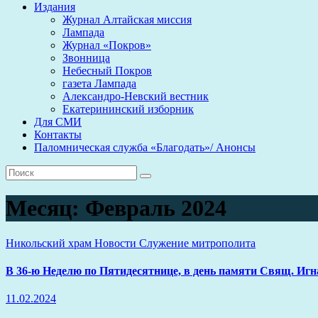
Издания
Журнал Алтайская миссия
Лампада
Журнал «Покров»
Звонница
Небесный Покров
газета Лампада
Александро-Невский вестник
Екатерининский изборник
Для СМИ
Контакты
Паломническая служба «Благодать»/ Анонсы
Месяц:
Февраль 2024
Никольский храм
Новости
Служение митрополита
В 36-ю Неделю по Пятидесятнице, в день памяти Свящ. Иг
11.02.2024