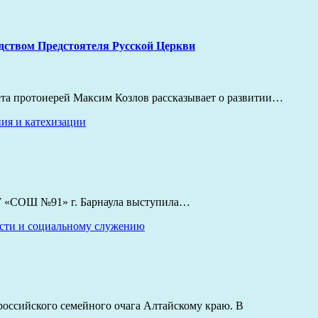
одством Предстоятеля Русской Церкви
ета протоиерей Максим Козлов рассказывает о развитии…
ния и катехизации
У «СОШ №91» г. Барнаула выступила…
ости и социальному служению
российского семейного очага Алтайскому краю. В