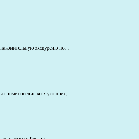
 ознакомительную экскурсию по…
одит поминовение всех усопших,…
й году семьи в России.…