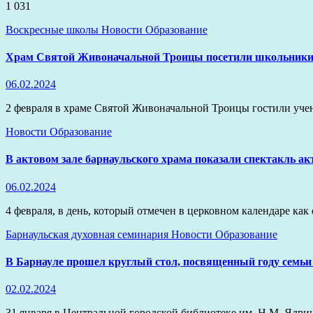
1 031
Воскресные школы
Новости
Образование
Храм Святой Живоначальной Троицы посетили школьник
06.02.2024
2 февраля в храме Святой Живоначальной Троицы гостили уч
Новости
Образование
В актовом зале барнаульского храма показали спектакль а
06.02.2024
4 февраля, в день, который отмечен в церковном календаре к
Барнаульская духовная семинария
Новости
Образование
В Барнауле прошел круглый стол, посвященный году семьи
02.02.2024
31 января в Центральной городской библиотеке им. Н.М. Ядри