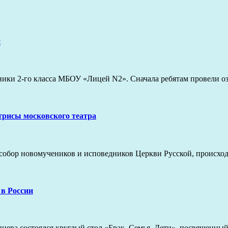
и
еники 2-го класса МБОУ «Лицей N2». Сначала ребятам провели
ктрисы московского театра
ак собор новомучеников и исповедников Церкви Русской, происх
 в России
нцева состоялся круглый стол «Брак. Семья. Дети», посвященны