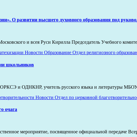
зни». О развитии высшего духовного образования под руков
осковского и всея Руси Кирилла Председатель Учебного комит
катехизации
Новости
Образование
Отдел религиозного образова
тии школьников
 ОРКСЭ и ОДНКНР, учитель русского языка и литературы МБО
отворительности
Новости
Отдел по церковной благотворительн
о очага
жественное мероприятие, посвященное официальной передаче Все