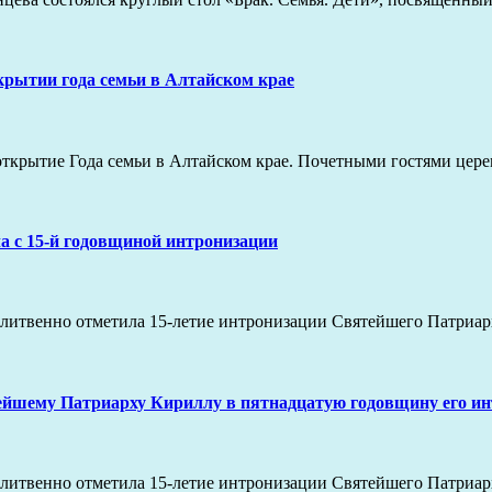
рытии года семьи в Алтайском крае
 открытие Года семьи в Алтайском крае. Почетными гостями цер
а с 15-й годовщиной интронизации
олитвенно отметила 15-летие интронизации Святейшего Патриар
йшему Патриарху Кириллу в пятнадцатую годовщину его и
олитвенно отметила 15-летие интронизации Святейшего Патриар