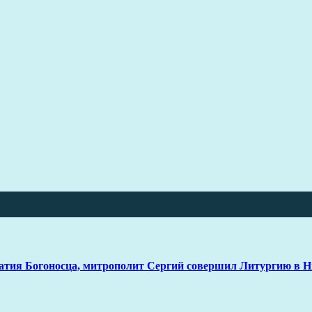
натия Богоносца, митрополит Сергий совершил Литургию в 