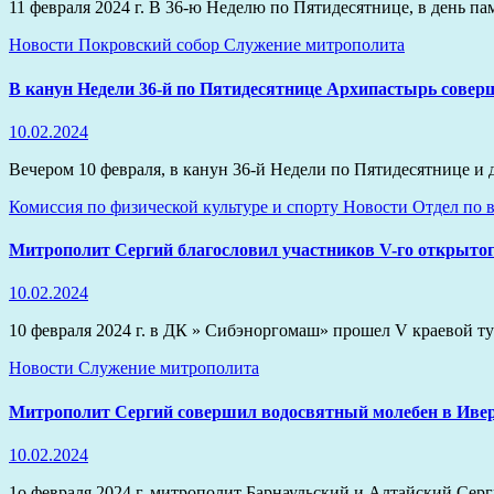
11 февраля 2024 г. В 36-ю Неделю по Пятидесятнице, в день
Новости
Покровский собор
Служение митрополита
В канун Недели 36-й по Пятидесятнице Архипастырь совер
10.02.2024
Вечером 10 февраля, в канун 36-й Недели по Пятидесятнице 
Комиссия по физической культуре и спорту
Новости
Отдел по 
Митрополит Сергий благословил участников V-го открытог
10.02.2024
10 февраля 2024 г. в ДК » Сибэноргомаш» прошел V краевой 
Новости
Служение митрополита
Митрополит Сергий совершил водосвятный молебен в Иве
10.02.2024
1о февраля 2024 г. митрополит Барнаульский и Алтайский Се