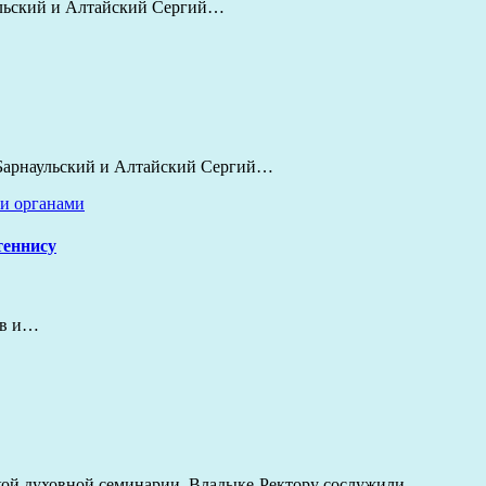
аульский и Алтайский Сергий…
 Барнаульский и Алтайский Сергий…
и органами
теннису
ов и…
ской духовной семинарии. Владыке-Ректору сослужили…