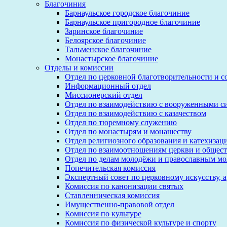
Благочиния
Барнаульское городское благочиние
Барнаульское пригородное благочиние
Заринское благочиние
Белоярское благочиние
Тальменское благочиние
Монастырское благочиние
Отделы и комиссии
Отдел по церковной благотворительности и 
Информационный отдел
Миссионерский отдел
Отдел по взаимодействию с вооруженными с
Отдел по взаимодействию с казачеством
Отдел по тюремному служению
Отдел по монастырям и монашеству
Отдел религиозного образования и катехизац
Отдел по взаимоотношениям церкви и общест
Отдел по делам молодёжи и православным м
Попечительская комиссия
Экспертный совет по церковному искусству, 
Комиссия по канонизации святых
Ставленническая комиссия
Имущественно-правовой отдел
Комиссия по культуре
Комиссия по физической культуре и спорту