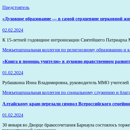
Предстоятель
«Духовное образование — в самой сердцевине церковной жи
02.02.2024
К 15-летней годовщине интронизации Святейшего Патриарха М
Межъепархиальная коллегия по религиозному образованию и 
«Книга в помощь учителю» в духовно-нравственном разви
01.02.2024
Рубашкина Инна Владимировна, руководитель ММО учителей
Межъепархиальная коллегия по социальному служению и благ
Алтайскому краю передали символ Всероссийского семейног
01.02.2024
30 января во Дворце бракосочетания Барнаула состоялось тор