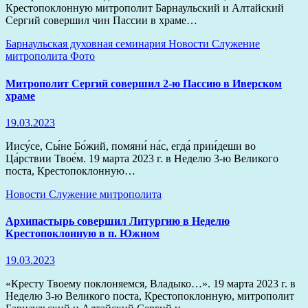
Крестопоклонную митрополит Барнаульский и Алтайский
Сергий совершил чин Пассии в храме…
Барнаульская духовная семинария
Новости
Служение
митрополита
Фото
Митрополит Сергий совершил 2-ю Пассию в Иверском
храме
19.03.2023
Иису́се, Сы́не Бо́жий, помяни́ на́с, егда́ прии́деши во
Ца́рствии Твое́м. 19 марта 2023 г. в Неделю 3-ю Великого
поста, Крестопоклонную…
Новости
Служение митрополита
Архипастырь совершил Литургию в Неделю
Крестопоклонную в п. Южном
19.03.2023
«Кресту Твоему поклоняемся, Владыко…». 19 марта 2023 г. в
Неделю 3-ю Великого поста, Крестопоклонную, митрополит