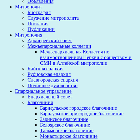
Объявления
Митрополит
Биография
Служение митрополита
Послания
Публикации
Митрополия
Архиерейский совет
Межъепархиальные коллегии
Межъепархиальная Коллегия по
взаимоотношениям Церкви с обществом и
СМИ в Алтайской митрополии
Бийская епархия
Рубцовская епархия
Славгородская епархия
Почившее духовенство
Епархиальное управление
Епархиальный совет
Благочиния
Барнаульское городское благочиние
Барнаульское пригородное благочиние
Заринское благочиние
Белоярское благочиние
Тальменское благочиние
Монастырское благочиние