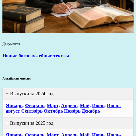
Документы
Новые богослужебные тексты
Алтайская миссия
Выпуски за 2024 год
Январь,
Февраль,
Март,
Апрель,
Май,
Июнь,
Июль-
август
Сентябрь
Октябрь
Ноябрь
Декабрь
Выпуски за 2025 год
Январь,
Февраль,
Март,
Апрель,
Май,
Июнь,
Июль-