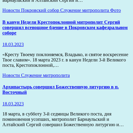
Барнаульский и Алтайский Сергий и…
Новости
Покровский собор
Служение митрополита
Фото
В канун Недели Крестопоклонной митрополит Сергий
совершил всенощное бдение в Покровском кафедральном
соборе
18.03.2023
«Кресту Твоему поклоняемся, Владыко, и святое воскресение
Твое славим». 18 марта 2023 г. в канун Недели 3-й Великого
поста, Крестопоклонной,…
Новости
Служение митрополита
Архипастырь совершил Божественную литургию в п.
Восточный
18.03.2023
18 марта, в субботу 3-й седмицы Великого поста, дня
поминовения усопших, митрополит Барнаульский и
Алтайский Сергий совершил Божественную литургию и…