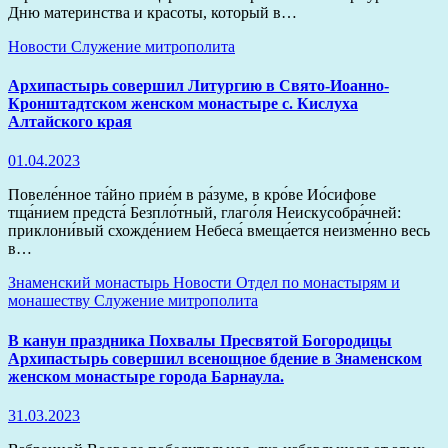
Дню материнства и красоты, который в…
Новости
Служение митрополита
Архипастырь совершил Литургию в Свято-Иоанно-
Кронштадтском женском монастыре с. Кислуха
Алтайского края
01.04.2023
Повеле́нное та́йно прие́м в ра́зуме, в кро́ве Ио́сифове
тща́нием предста́ Безпло́тный, глаго́ля Неискусобра́чней:
приклони́вый схожде́нием Небеса́ вмеща́ется неизме́нно весь
в…
Знаменский монастырь
Новости
Отдел по монастырям и
монашеству
Служение митрополита
В канун праздника Похвалы Пресвятой Богородицы
Архипастырь совершил всенощное бдение в Знаменском
женском монастыре города Барнаула.
31.03.2023