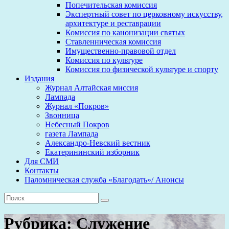
Попечительская комиссия
Экспертный совет по церковному искусству,
архитектуре и реставрации
Комиссия по канонизации святых
Ставленническая комиссия
Имущественно-правовой отдел
Комиссия по культуре
Комиссия по физической культуре и спорту
Издания
Журнал Алтайская миссия
Лампада
Журнал «Покров»
Звонница
Небесный Покров
газета Лампада
Александро-Невский вестник
Екатерининский изборник
Для СМИ
Контакты
Паломническая служба «Благодать»/ Анонсы
Рубрика:
Служение