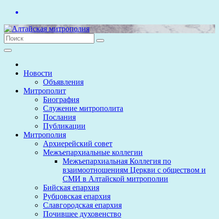
Перейти
к
содержимому
Новости
Объявления
Митрополит
Биография
Служение митрополита
Послания
Публикации
Митрополия
Архиерейский совет
Межъепархиальные коллегии
Межъепархиальная Коллегия по
взаимоотношениям Церкви с обществом и
СМИ в Алтайской митрополии
Бийская епархия
Рубцовская епархия
Славгородская епархия
Почившее духовенство