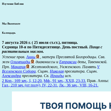
Изучение Библии
Мы Вконтакте
Календарь
7 августа 2026 г. ( 25 июля ст.ст.), пятница.
Седмица 10-я по Пятидесятнице. День постный.
Пища с
растительным маслом.
Успение прав.
Анны
, матери Пресвятой Богородицы. Свв.
жен
Олимпиады
диакониссы и
Евпраксии
девы, Тавеннской.
Прп.
Макария
Желтоводского, Унженского. Память
V
Вселенского Собора
. Сщмч.
Николая
пресвитера. Сщмч.
Александра
пресвитера. Св.
Ираиды
исп.
2 Кор., 169 зач., I, 12-20.
Мф., 91 зач., XXII, 23-33.
Прав. Анны:
Гал., 210 зач. (от полу́), IV, 22-31.
Лк., 36 зач., VIII, 16-21.