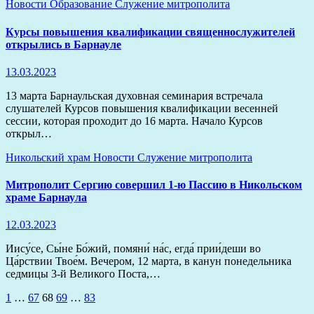
Новости
Образование
Служение митрополита
Курсы повышения квалификации священнослужителей
открылись в Барнауле
13.03.2023
13 марта Барнаульская духовная семинария встречала
слушателей Курсов повышения квалификации весенней
сессии, которая проходит до 16 марта. Начало Курсов
открыл…
Никольский храм
Новости
Служение митрополита
Митрополит Сергию совершил 1-ю Пассию в Никольском
храме Барнаула
12.03.2023
Иису́се, Сы́не Бо́жий, помяни́ на́с, егда́ прии́деши во
Ца́рствии Твое́м. Вечером, 12 марта, в канун понедельника
седмицы 3-й Великого Поста,…
Пагинация
1
…
67
68
69
…
83