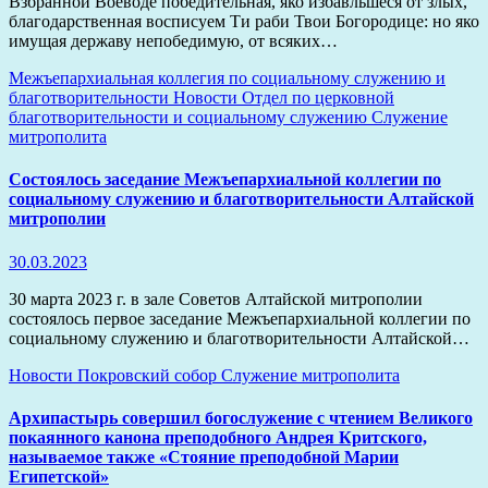
Взбранной Воеводе победительная, яко избавльшеся от злых,
благодарственная восписуем Ти раби Твои Богородице: но яко
имущая державу непобедимую, от всяких…
Межъепархиальная коллегия по социальному служению и
благотворительности
Новости
Отдел по церковной
благотворительности и социальному служению
Служение
митрополита
Состоялось заседание Межъепархиальной коллегии по
социальному служению и благотворительности Алтайской
митрополии
30.03.2023
30 марта 2023 г. в зале Советов Алтайской митрополии
состоялось первое заседание Межъепархиальной коллегии по
социальному служению и благотворительности Алтайской…
Новости
Покровский собор
Служение митрополита
Архипастырь совершил богослужение с чтением Великого
покаянного канона преподобного Андрея Критского,
называемое также «Стояние преподобной Марии
Египетской»