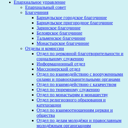
Епархиальное управление
Епархиальный совет
Благочиния
Барнаульское городское благочиние
Барнаульское пригородное благочиние
Заринское благочиние
Белоярское благочиние
Тальменское благочиние
Монастырское благочиние
Отделы и комиссии
Отдел по церковной благотворительности и
социальному служению
Информационный отдел
Миссионерский отдел
Отдел по взаимодействию с вооруженными
силами и правоохранительными органами
Отдел по взаимодействию с казачеством
Отдел по тюремному служению
Отдел по монастырям и монашеству
Отдел религиозного образования и
катехизации
Отдел по взаимоотношениям церкви и
общества
Отдел по делам молодёжи и православным
молодёжным организациям