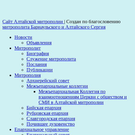
Сайт Алтайской митрополии
|
Создан по благословению
митрополита Барнаульского и Алтайского Сергия
Новости
Объявления
Митрополит
Биография
Служение митрополита
Послания
Публикации
Митрополия
Архиерейский совет
Межъепархиальные коллегии
Межъепархиальная Коллегия по
взаимоотношениям Церкви с обществом и
СМИ в Алтайской митрополии
Бийская епархия
Рубцовская епархия
Славгородская епархия
Почившее духовенство
Епархиальное управление
Епархиальный совет