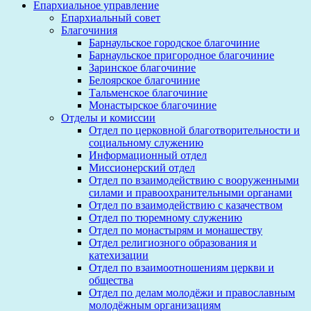
Епархиальное управление
Епархиальный совет
Благочиния
Барнаульское городское благочиние
Барнаульское пригородное благочиние
Заринское благочиние
Белоярское благочиние
Тальменское благочиние
Монастырское благочиние
Отделы и комиссии
Отдел по церковной благотворительности и
социальному служению
Информационный отдел
Миссионерский отдел
Отдел по взаимодействию с вооруженными
силами и правоохранительными органами
Отдел по взаимодействию с казачеством
Отдел по тюремному служению
Отдел по монастырям и монашеству
Отдел религиозного образования и
катехизации
Отдел по взаимоотношениям церкви и
общества
Отдел по делам молодёжи и православным
молодёжным организациям