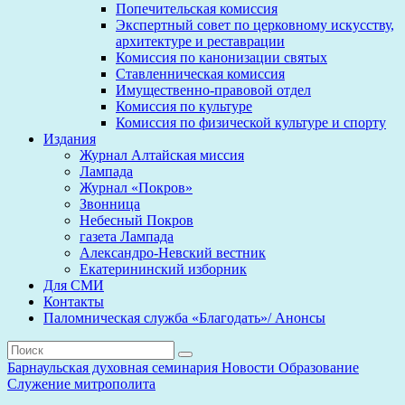
Попечительская комиссия
Экспертный совет по церковному искусству,
архитектуре и реставрации
Комиссия по канонизации святых
Ставленническая комиссия
Имущественно-правовой отдел
Комиссия по культуре
Комиссия по физической культуре и спорту
Издания
Журнал Алтайская миссия
Лампада
Журнал «Покров»
Звонница
Небесный Покров
газета Лампада
Александро-Невский вестник
Екатерининский изборник
Для СМИ
Контакты
Паломническая служба «Благодать»/ Анонсы
Барнаульская духовная семинария
Новости
Образование
Служение митрополита