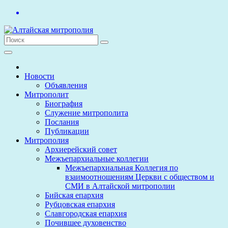
Перейти
к
содержимому
Новости
Объявления
Митрополит
Биография
Служение митрополита
Послания
Публикации
Митрополия
Архиерейский совет
Межъепархиальные коллегии
Межъепархиальная Коллегия по
взаимоотношениям Церкви с обществом и
СМИ в Алтайской митрополии
Бийская епархия
Рубцовская епархия
Славгородская епархия
Почившее духовенство