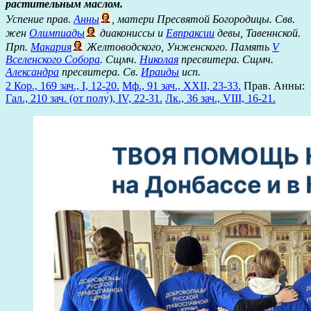
растительным маслом.
Успение прав.
Анны
, матери Пресвятой Богородицы. Свв.
жен
Олимпиады
диакониссы и
Евпраксии
девы, Тавеннской.
Прп.
Макария
Желтоводского, Унженского. Память
V
Вселенского Собора
. Сщмч.
Николая
пресвитера. Сщмч.
Александра
пресвитера. Св.
Ираиды
исп.
2 Кор., 169 зач., I, 12-20.
Мф., 91 зач., XXII, 23-33.
Прав. Анны:
Гал., 210 зач. (от полу́), IV, 22-31.
Лк., 36 зач., VIII, 16-21.