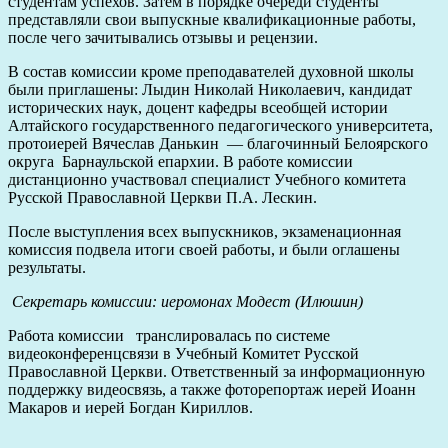
студентам успехов. Затем в порядке очереди студенты
представляли свои выпускные квалификационные работы,
после чего зачитывались отзывы и рецензии.
В состав комиссии кроме преподавателей духовной школы
были приглашены: Лыдин Николай Николаевич, кандидат
исторических наук, доцент кафедры всеобщей истории
Алтайского государственного педагогического университета,
протоиерей Вячеслав Данькин — благочинный Белоярского
округа Барнаульской епархии. В работе комиссии
дистанционно участвовал специалист Учебного комитета
Русской Православной Церкви П.А. Лескин.
После выступления всех выпускников, экзаменационная
комиссия подвела итоги своей работы, и были оглашены
результаты.
С
екретарь комиссии: иеромонах Модест (Илюшин)
Работа комиссии транслировалась по системе
видеоконференцсвязи в Учебный Комитет Русской
Православной Церкви. Ответственный за информационную
поддержку видеосвязь, а также фоторепортаж иерей Иоанн
Макаров и иерей Богдан Кириллов.