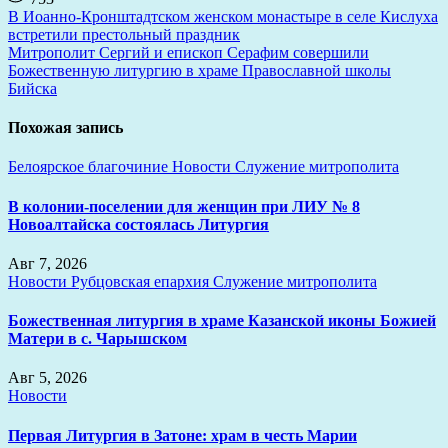
Навигация
В Иоанно-Кронштадтском женском монастыре в селе Кислуха
встретили престольный праздник
по
Митрополит Сергий и епископ Серафим совершили
записям
Божественную литургию в храме Православной школы
Бийска
Похожая запись
Белоярское благочиние
Новости
Служение митрополита
В колонии-поселении для женщин при ЛИУ № 8
Новоалтайска состоялась Литургия
Авг 7, 2026
Новости
Рубцовская епархия
Служение митрополита
Божественная литургия в храме Казанской иконы Божией
Матери в с. Чарышском
Авг 5, 2026
Новости
Первая Литургия в Затоне: храм в честь Марии