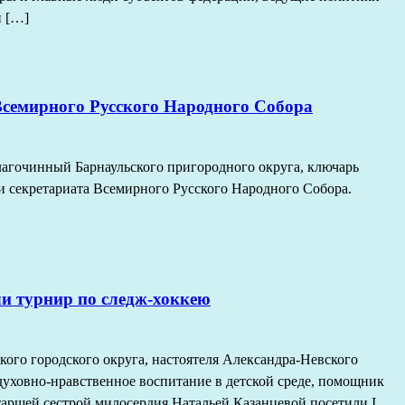
и […]
Всемирного Русского Народного Собора
агочинный Барнаульского пригородного округа, ключарь
и секретариата Всемирного Русского Народного Собора.
ли турнир по следж-хоккею
кого городского округа, настоятеля Александра-Невского
духовно-нравственное воспитание в детской среде, помощник
таршей сестрой милосердия Натальей Казанцевой посетили I