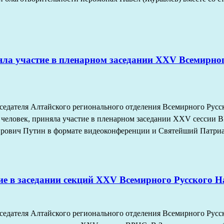
яла участие в пленарном заседании XXV Всемирног
дседателя Алтайского регионального отделения Всемирного Рус
29 человек, приняла участие в пленарном заседании XXV сессии
рович Путин в формате видеоконференции и Святейший Патриа
ие в заседании секций XXV Всемирного Русского 
дседателя Алтайского регионального отделения Всемирного Рус