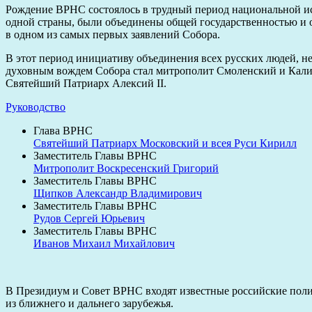
Рождение ВРНС состоялось в трудный период национальной ист
одной страны, были объединены общей государственностью и о
в одном из самых первых заявлений Собора.
В этот период инициативу объединения всех русских людей, не
духовным вождем Собора стал митрополит Смоленский и Кали
Святейший Патриарх Алексий II.
Руководство
Глава ВРНС
Святейший Патриарх Московский и всея Руси Кирилл
Заместитель Главы ВРНС
Митрополит Воскресенский Григорий
Заместитель Главы ВРНС
Щипков Александр Владимирович
Заместитель Главы ВРНС
Рудов Сергей Юрьевич
Заместитель Главы ВРНС
Иванов Михаил Михайлович
В Президиум и Совет ВРНС входят известные российские полит
из ближнего и дальнего зарубежья.