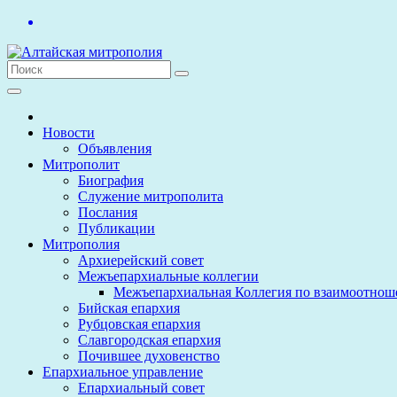
Перейти
к
содержимому
Новости
Объявления
Митрополит
Биография
Служение митрополита
Послания
Публикации
Митрополия
Архиерейский совет
Межъепархиальные коллегии
Межъепархиальная Коллегия по взаимоотнош
Бийская епархия
Рубцовская епархия
Славгородская епархия
Почившее духовенство
Епархиальное управление
Епархиальный совет