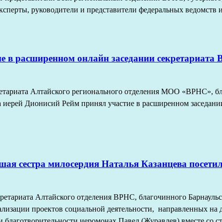
эксперты, руководители и представители федеральных ведомств 
е в расширенном онлайн заседании секретариата 
ретариата Алтайского регионального отделения МОО «ВРНС», бл
а иерей Дионисий Рейм принял участие в расширенном заседани
шая сестра милосердия Наталья Казанцева посети
кретариата Алтайского отделения ВРНС, благочинного Барнаульс
еализации проектов социальной деятельности, направленных на 
и благотворительности иеромонах Павел (Журавлев) вместе со с