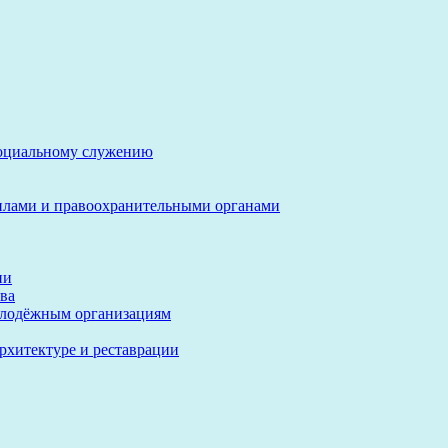
социальному служению
илами и правоохранительными органами
ии
ва
олодёжным организациям
архитектуре и реставрации