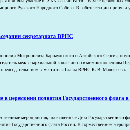
 края приняла участие в XXV сессии ВРНС. В Зале церковных со
мирного Русского Народного Собора. В работе секции приняли 
аседании секретариата ВРНС
трополии Митрополита Барнаульского и Алтайского Сергия, пом
едатель межъепархиальной коллегии по взаимоотношениям Це
 председательством заместителя Главы ВРНС К. В. Малофеева. 
е в церемонии поднятия Государственного флага в
ржественные мероприятия, посвященные Дню Государственного ф
днятия Государственного флага России. В торжественном мероп