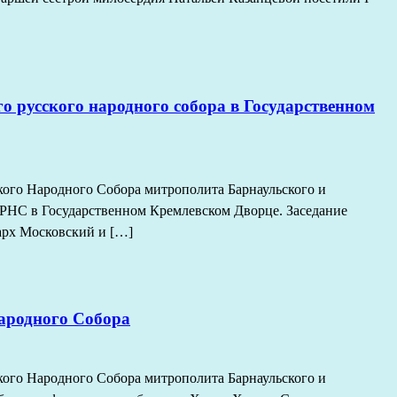
о русского народного собора в Государственном
ского Народного Собора митрополита Барнаульского и
 ВРНС в Государственном Кремлевском Дворце. Заседание
рх Московский и […]
Народного Собора
ского Народного Собора митрополита Барнаульского и