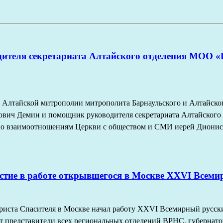
дителя секретариата Алтайского отделения МОО 
вы Алтайской митрополии митрополита Барнаульского и Алтайско
ич Демин и помощник руководителя секретариата Алтайского
по взаимоотношениям Церкви с обществом и СМИ иерей Дионис
стие в работе открывшегося в Москве XXVI Всемир
риста Спасителя в Москве начал работу XXVI Всемирный русск
т представители всех региональных отделений ВРНС, губернато