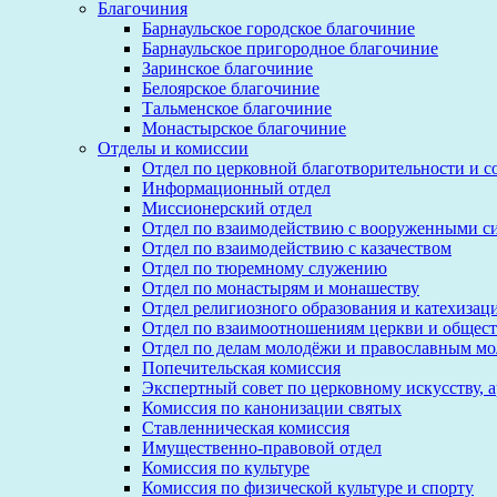
Благочиния
Барнаульское городское благочиние
Барнаульское пригородное благочиние
Заринское благочиние
Белоярское благочиние
Тальменское благочиние
Монастырское благочиние
Отделы и комиссии
Отдел по церковной благотворительности и 
Информационный отдел
Миссионерский отдел
Отдел по взаимодействию с вооруженными с
Отдел по взаимодействию с казачеством
Отдел по тюремному служению
Отдел по монастырям и монашеству
Отдел религиозного образования и катехизац
Отдел по взаимоотношениям церкви и общест
Отдел по делам молодёжи и православным м
Попечительская комиссия
Экспертный совет по церковному искусству, 
Комиссия по канонизации святых
Ставленническая комиссия
Имущественно-правовой отдел
Комиссия по культуре
Комиссия по физической культуре и спорту