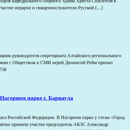
боров кафедрального сборного Храма Христа Спасителя в
участие иерархи и священнослужители Русской […]
ощник руководителя секретариата Алтайского регионального
ркви с Обществом и СМИ иерей Дионисий Рейм принял
758
 Нагорном парке г. Барнаула
лага Российской Федерации. В Нагорном парке у стелы «Город
риятии приняли участие председатель АКЗС Александр