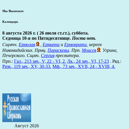
Мы Вконтакте
Календарь
8 августа 2026 г. ( 26 июля ст.ст.), суббота.
Седмица 10-я по Пятидесятнице.
Поста нет.
Сщмчч.
Ермолая
,
Ермиппа
и
Ермократа
, иереев
Никомидийских. Прмц.
Параскевы
. Прп.
Моисея
Угрина,
Печерского. Сщмч.
Сергия
пресвитера.
Прп.:
Гал., 213 зач., V, 22 - VI, 2.
Лк., 24 зач., VI, 17-23
. Ряд.:
Рим., 119 зач., XV, 30-33.
Мф., 73 зач., XVII, 24 - XVIII, 4.
Август 2026