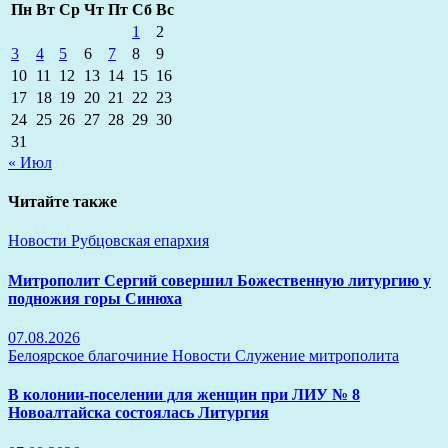
Пн
Вт
Ср
Чт
Пт
Сб
Вс
1
2
3
4
5
6
7
8
9
10
11
12
13
14
15
16
17
18
19
20
21
22
23
24
25
26
27
28
29
30
31
« Июл
Читайте также
Новости
Рубцовская епархия
Митрополит Сергий совершил Божественную литургию у
подножия горы Синюха
07.08.2026
Белоярское благочиние
Новости
Служение митрополита
В колонии-поселении для женщин при ЛИУ № 8
Новоалтайска состоялась Литургия