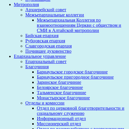
Митрополия
Архиерейский совет
Межъепархиальные коллегии
Межъепархиальная Коллегия по
взаимоотношениям Церкви с обществом и
СМИ в Алтайской митрополии
Бийская епархия
Рубцовская епархия
Славгородская епархия
Почившее духовенство
Епархиальное управление
Епархиальный совет
Благочиния
Барнаульское городское благочиние
Барнаульское пригородное благочиние
Заринское благочиние
Белоярское благочиние
Тальменское благочиние
Монастырское благочиние
Отделы и комиссии
Отдел по церковной благотворительности и
социальному служению
Информационный отдел
Миссионерский отдел
Отдел по взаимодействию с вооруженными