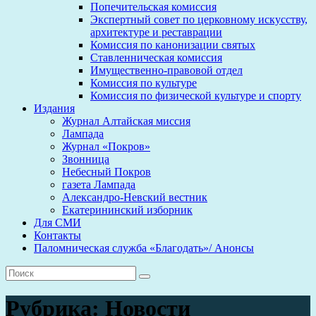
Попечительская комиссия
Экспертный совет по церковному искусству,
архитектуре и реставрации
Комиссия по канонизации святых
Ставленническая комиссия
Имущественно-правовой отдел
Комиссия по культуре
Комиссия по физической культуре и спорту
Издания
Журнал Алтайская миссия
Лампада
Журнал «Покров»
Звонница
Небесный Покров
газета Лампада
Александро-Невский вестник
Екатерининский изборник
Для СМИ
Контакты
Паломническая служба «Благодать»/ Анонсы
Рубрика:
Новости