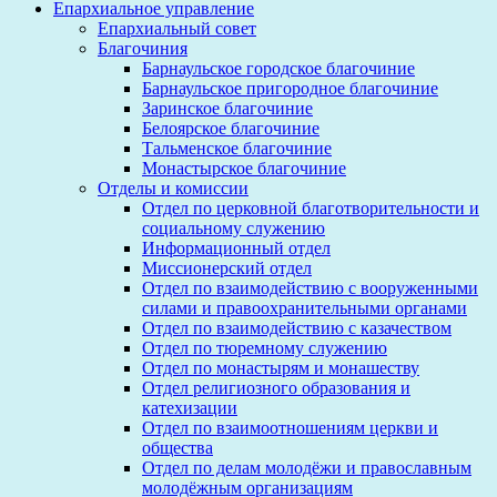
Епархиальное управление
Епархиальный совет
Благочиния
Барнаульское городское благочиние
Барнаульское пригородное благочиние
Заринское благочиние
Белоярское благочиние
Тальменское благочиние
Монастырское благочиние
Отделы и комиссии
Отдел по церковной благотворительности и
социальному служению
Информационный отдел
Миссионерский отдел
Отдел по взаимодействию с вооруженными
силами и правоохранительными органами
Отдел по взаимодействию с казачеством
Отдел по тюремному служению
Отдел по монастырям и монашеству
Отдел религиозного образования и
катехизации
Отдел по взаимоотношениям церкви и
общества
Отдел по делам молодёжи и православным
молодёжным организациям