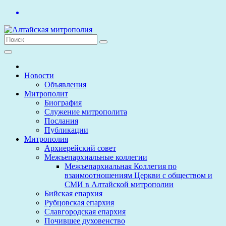
Перейти
к
содержимому
Новости
Объявления
Митрополит
Биография
Служение митрополита
Послания
Публикации
Митрополия
Архиерейский совет
Межъепархиальные коллегии
Межъепархиальная Коллегия по
взаимоотношениям Церкви с обществом и
СМИ в Алтайской митрополии
Бийская епархия
Рубцовская епархия
Славгородская епархия
Почившее духовенство