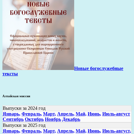
Новые богослужебные
тексты
Алтайская миссия
Выпуски за 2024 год
Январь,
Февраль,
Март,
Апрель,
Май,
Июнь,
Июль-август
Сентябрь
Октябрь
Ноябрь
Декабрь
Выпуски за 2025 год
Январь,
Февраль,
Март,
Апрель,
Май,
Июнь,
Июль-август,