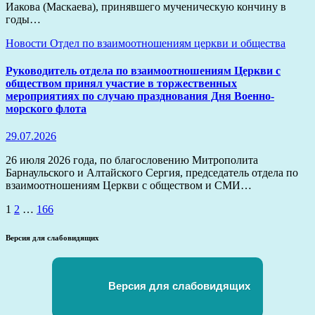
Иакова (Маскаева), принявшего мученическую кончину в
годы…
Новости
Отдел по взаимоотношениям церкви и общества
Руководитель отдела по взаимоотношениям Церкви с
обществом принял участие в торжественных
мероприятиях по случаю празднования Дня Военно-
морского флота
29.07.2026
26 июля 2026 года, по благословению Митрополита
Барнаульского и Алтайского Сергия, председатель отдела по
взаимоотношениям Церкви с обществом и СМИ…
Пагинация
1
2
…
166
записей
Версия для слабовидящих
Версия для слабовидящих