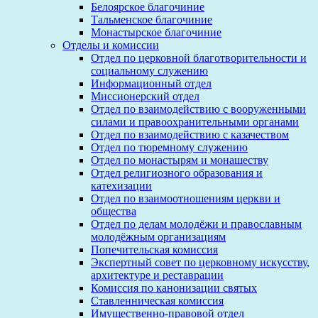
Белоярское благочиние
Тальменское благочиние
Монастырское благочиние
Отделы и комиссии
Отдел по церковной благотворительности и
социальному служению
Информационный отдел
Миссионерский отдел
Отдел по взаимодействию с вооруженными
силами и правоохранительными органами
Отдел по взаимодействию с казачеством
Отдел по тюремному служению
Отдел по монастырям и монашеству
Отдел религиозного образования и
катехизации
Отдел по взаимоотношениям церкви и
общества
Отдел по делам молодёжи и православным
молодёжным организациям
Попечительская комиссия
Экспертный совет по церковному искусству,
архитектуре и реставрации
Комиссия по канонизации святых
Ставленническая комиссия
Имущественно-правовой отдел