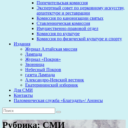
Попечительская комиссия
Экспертный совет по церковному искусству,
архитектуре и реставрации
Комиссия по канонизации святых
Ставленническая комиссия
Имущественно-правовой отдел
Комиссия по культуре
Комиссия по физической культуре и спорту
Издания
Журнал Алтайская миссия
Лампада
Журнал «Покров»
Звонница
Небесный Покров
газета Лампада
Александро-Невский вестник
Екатерининский изборник
Для СМИ
Контакты
Паломническая служба «Благодать»/ Анонсы
Рубрика:
СМИ