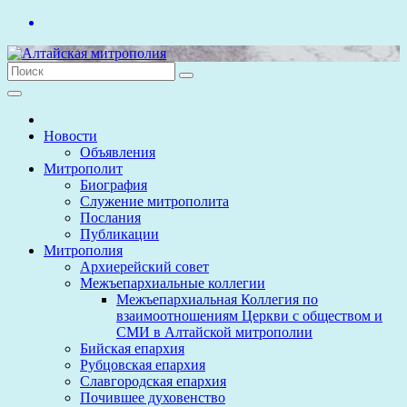
Перейти
к
содержимому
Новости
Объявления
Митрополит
Биография
Служение митрополита
Послания
Публикации
Митрополия
Архиерейский совет
Межъепархиальные коллегии
Межъепархиальная Коллегия по
взаимоотношениям Церкви с обществом и
СМИ в Алтайской митрополии
Бийская епархия
Рубцовская епархия
Славгородская епархия
Почившее духовенство