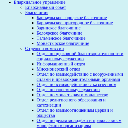
Епархиальное управление
Епархиальный совет
Благочиния
Барнаульское городское благочиние
Барнаульское пригородное благочиние
Заринское благочиние
Белоярское благочиние
Тальменское благочиние
Монастырское благочиние
Отделы и комиссии
Отдел по церковной благотворительности и
социальному служению
Информационный отдел
Миссионерский отдел
Отдел по взаимодействию с вооруженными
силами и правоохранительными органами
Отдел по взаимодействию с казачеством
Отдел по тюремному служению
Отдел по монастырям и монашеству
Отдел религиозного образования и
катехизации
Отдел по взаимоотношениям церкви и
общества
Отдел по делам молодёжи и православным
молодёжным организациям