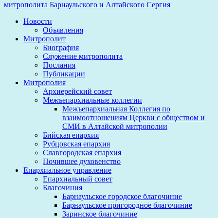
митрополита Барнаульского и Алтайского Сергия
Новости
Объявления
Митрополит
Биография
Служение митрополита
Послания
Публикации
Митрополия
Архиерейский совет
Межъепархиальные коллегии
Межъепархиальная Коллегия по
взаимоотношениям Церкви с обществом и
СМИ в Алтайской митрополии
Бийская епархия
Рубцовская епархия
Славгородская епархия
Почившее духовенство
Епархиальное управление
Епархиальный совет
Благочиния
Барнаульское городское благочиние
Барнаульское пригородное благочиние
Заринское благочиние