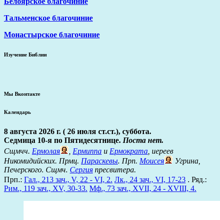
Белоярское благочиние
Тальменское благочиние
Монастырское благочиние
Изучение Библии
Мы Вконтакте
Календарь
8 августа 2026 г. ( 26 июля ст.ст.), суббота.
Седмица 10-я по Пятидесятнице.
Поста нет.
Сщмчч.
Ермолая
,
Ермиппа
и
Ермократа
, иереев
Никомидийских. Прмц.
Параскевы
. Прп.
Моисея
Угрина,
Печерского. Сщмч.
Сергия
пресвитера.
Прп.:
Гал., 213 зач., V, 22 - VI, 2.
Лк., 24 зач., VI, 17-23
. Ряд.:
Рим., 119 зач., XV, 30-33.
Мф., 73 зач., XVII, 24 - XVIII, 4.