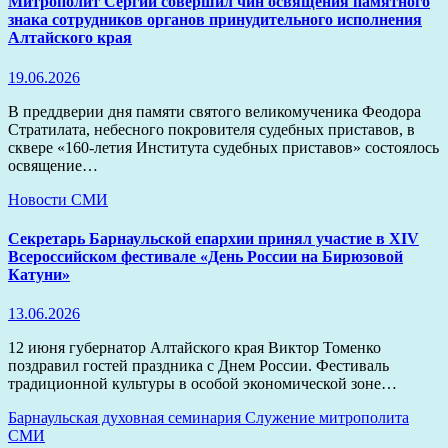
Митрополит Сергий совершил чин освящения памятного
знака сотрудников органов принудительного исполнения
Алтайского края
19.06.2026
В преддверии дня памяти святого великомученика Феодора
Стратилата, небесного покровителя судебных приставов, в
сквере «160-летия Института судебных приставов» состоялось
освящение…
Новости
СМИ
Секретарь Барнаульской епархии принял участие в XIV
Всероссийском фестивале «День России на Бирюзовой
Катуни»
13.06.2026
12 июня губернатор Алтайского края Виктор Томенко
поздравил гостей праздника с Днем России. Фестиваль
традиционной культуры в особой экономической зоне…
Барнаульская духовная семинария
Служение митрополита
СМИ