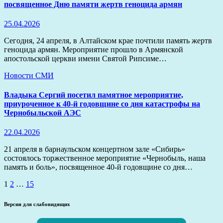
посвященное Дню памяти жертв геноцида армян
25.04.2026
Сегодня, 24 апреля, в Алтайском крае почтили память жертв
геноцида армян. Мероприятие прошло в Армянской
апостольской церкви имени Святой Рипсиме…
Новости
СМИ
Владыка Сергий посетил памятное мероприятие,
приуроченное к 40-й годовщине со дня катастрофы на
Чернобыльской АЭС
22.04.2026
21 апреля в барнаульском концертном зале «Сибирь»
состоялось торжественное мероприятие «Чернобыль, наша
память и боль», посвященное 40-й годовщине со дня…
Пагинация
1
2
…
15
записей
Версия для слабовидящих