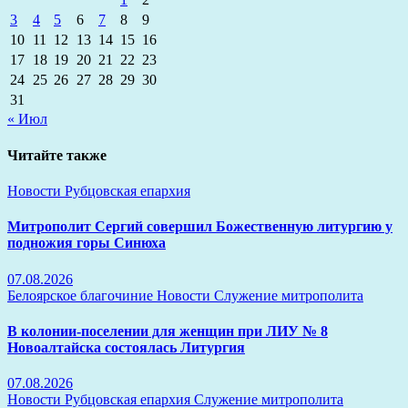
3
4
5
6
7
8
9
10
11
12
13
14
15
16
17
18
19
20
21
22
23
24
25
26
27
28
29
30
31
« Июл
Читайте также
Новости
Рубцовская епархия
Митрополит Сергий совершил Божественную литургию у
подножия горы Синюха
07.08.2026
Белоярское благочиние
Новости
Служение митрополита
В колонии-поселении для женщин при ЛИУ № 8
Новоалтайска состоялась Литургия
07.08.2026
Новости
Рубцовская епархия
Служение митрополита