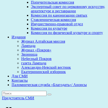
Попечительская комиссия
Экспертный совет по церковному искусству,
архитектуре и реставрации
Комиссия по канонизации святых
Ставленническая комиссия
Имущественно-правовой отдел
Комиссия по культуре
Комиссия по физической культуре и спорту
Издания
Журнал Алтайская миссия
Лампада
Журнал «Покров»
Звонница
Небесный Покров
газета Лампада
Александро-Невский вестник
Екатерининский изборник
Для СМИ
Контакты
Паломническая служба «Благодать»/ Анонсы
Предстоятель
СМИ