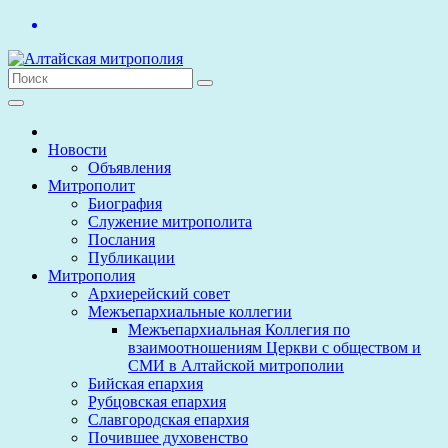
Перейти
к
содержимому
Новости
Объявления
Митрополит
Биография
Служение митрополита
Послания
Публикации
Митрополия
Архиерейский совет
Межъепархиальные коллегии
Межъепархиальная Коллегия по
взаимоотношениям Церкви с обществом и
СМИ в Алтайской митрополии
Бийская епархия
Рубцовская епархия
Славгородская епархия
Почившее духовенство