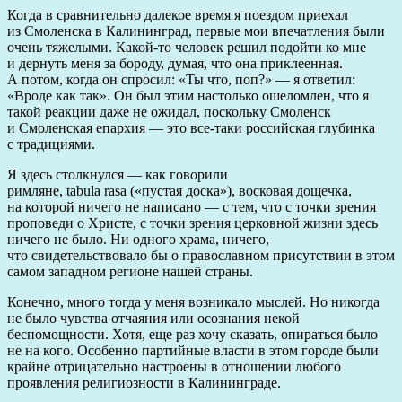
Когда в сравнительно далекое время я поездом приехал
из Смоленска в Калининград, первые мои впечатления были
очень тяжелыми. Какой-то человек решил подойти ко мне
и дернуть меня за бороду, думая, что она приклеенная.
А потом, когда он спросил: «Ты что, поп?» — я ответил:
«Вроде как так». Он был этим настолько ошеломлен, что я
такой реакции даже не ожидал, поскольку Смоленск
и Смоленская епархия — это все-таки российская глубинка
с традициями.
Я здесь столкнулся — как говорили
римляне,
tabula
rasa
(«пустая доска»), восковая дощечка,
на которой ничего не написано — с тем, что с точки зрения
проповеди о Христе, с точки зрения церковной жизни здесь
ничего не было. Ни одного храма, ничего,
что свидетельствовало бы о православном присутствии в этом
самом западном регионе нашей страны.
Конечно, много тогда у меня возникало мыслей. Но никогда
не было чувства отчаяния или осознания некой
беспомощности. Хотя, еще раз хочу сказать, опираться было
не на кого. Особенно партийные власти в этом городе были
крайне отрицательно настроены в отношении любого
проявления религиозности в Калининграде.