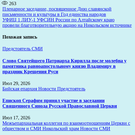
263
Навигация
Пленарное заседание, посвященное Дню славянской
письменности и культуры в Год единства народов
по
УФИЦ 1 ЛИУ-1 УФСИН России по Алтайскому краю
записям
провели благотворительную акцию на Никольском источнике
Похожая запись
Предстоятель
СМИ
Слово Святейшего Патриарха Кирилла после молебна у
памятника равноапостольному князю Владимиру в
праздник Крещения Руси
Июл 29, 2026
Бийская епархия
Новости
Предстоятель
Епископ Серафим принял участие в заседании
Священного Синода Русской Православной Церкви
Июл 17, 2026
Межъепархиальная коллегия по взаимоотношениям Церкви с
обществом и СМИ
Никольский храм
Новости
СМИ