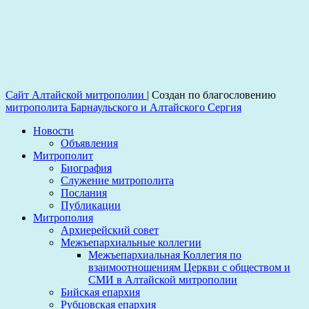
Сайт Алтайской митрополии
|
Создан по благословению
митрополита Барнаульского и Алтайского Сергия
Новости
Объявления
Митрополит
Биография
Служение митрополита
Послания
Публикации
Митрополия
Архиерейский совет
Межъепархиальные коллегии
Межъепархиальная Коллегия по
взаимоотношениям Церкви с обществом и
СМИ в Алтайской митрополии
Бийская епархия
Рубцовская епархия