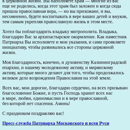
в церковной жизни. Вы наполняете храм — многие из вас
еще не родились, когда этот храм был заложен и когда сюда
пришла православная вера, — но вы прихожане, и вы,
несомненно, будете воспитывать в вере ваших детей и внуков,
тем самым укрепляя православную жизнь в этом месте.
Хотел бы поблагодарить владыку митрополита. Владыка,
благодарю Вас за архипастырское окормление. Как наместник
Патриарха Вы исполняете и мои указания, и сами проявляете
инициативу, чтобы развивались все стороны церковной
жизни.
Моя благодарность, конечно, и духовенству Калининградской
епархии, и нашему молодежному активу, и мирянскому
активу, которые много делают для того, чтобы продолжалось
великое дело возрождения Православия на этой земле.
Всех вас, мои дорогие, благодарю сердечно, на всех призываю
благословение Божие, и пусть Господь хранит всех нас
в мире, любви, единомыслии и в вере православной,
без которой нет спасения. Аминь!
С праздником поздравляю вас!
Пресс-служба Патриарха Московского и всея Руси