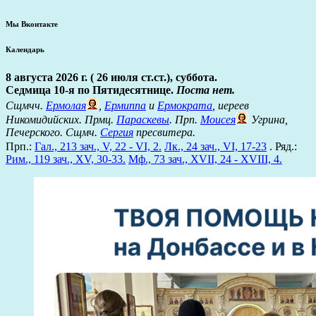
Мы Вконтакте
Календарь
8 августа 2026 г. ( 26 июля ст.ст.), суббота.
Седмица 10-я по Пятидесятнице.
Поста нет.
Сщмчч.
Ермолая
,
Ермиппа
и
Ермократа
, иереев
Никомидийских. Прмц.
Параскевы
. Прп.
Моисея
Угрина,
Печерского. Сщмч.
Сергия
пресвитера.
Прп.:
Гал., 213 зач., V, 22 - VI, 2.
Лк., 24 зач., VI, 17-23
. Ряд.:
Рим., 119 зач., XV, 30-33.
Мф., 73 зач., XVII, 24 - XVIII, 4.