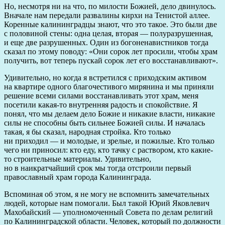
Но, несмотря ни на что, по милости Божией, дело двинулось.
Вначале нам передали развалины кирхи на Тенистой аллее.
Коренные калининградцы знают, что это такое. Это были две
с половиной стены: одна целая, вторая — полуразрушенная,
и еще две разрушенных. Один из богоненавистников тогда
сказал по этому поводу: «Они сорок лет просили, чтобы храм
получить, вот теперь пускай сорок лет его восстанавливают».
Удивительно, но когда я встретился с приходским активом
на квартире одного благочестивого мирянина и мы приняли
решение всеми силами восстанавливать этот храм, меня
посетили какая-то внутренняя радость и спокойствие. Я
понял, что мы делаем дело Божие и никакие власти, никакие
силы не способны быть сильнее Божией силы. И началась
такая, я бы сказал, народная стройка. Кто только
ни приходил — и молодые, и зрелые, и пожилые. Кто только
чего ни приносил: кто еду, кто тачку с раствором, кто какие-
то строительные материалы. Удивительно,
но в наикратчайший срок мы тогда отстроили первый
православный храм города Калининграда.
Вспоминая об этом, я не могу не вспомнить замечательных
людей, которые нам помогали. Был такой Юрий Яковлевич
Махобайский — уполномоченный Совета по делам религий
по Калининградской области. Человек, который по должности