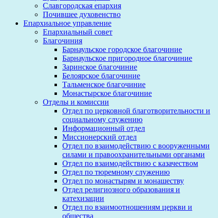
Славгородская епархия
Почившее духовенство
Епархиальное управление
Епархиальный совет
Благочиния
Барнаульское городское благочиние
Барнаульское пригородное благочиние
Заринское благочиние
Белоярское благочиние
Тальменское благочиние
Монастырское благочиние
Отделы и комиссии
Отдел по церковной благотворительности и
социальному служению
Информационный отдел
Миссионерский отдел
Отдел по взаимодействию с вооруженными
силами и правоохранительными органами
Отдел по взаимодействию с казачеством
Отдел по тюремному служению
Отдел по монастырям и монашеству
Отдел религиозного образования и
катехизации
Отдел по взаимоотношениям церкви и
общества