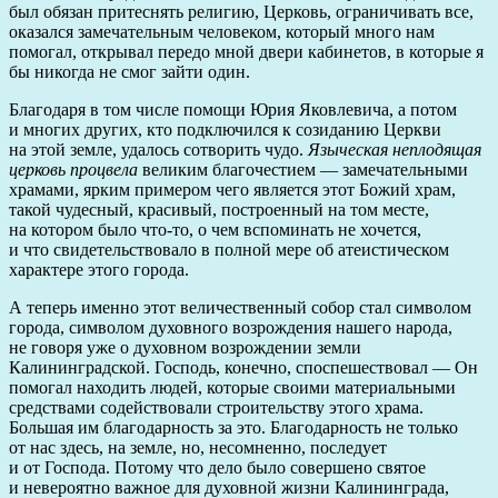
был обязан притеснять религию, Церковь, ограничивать все,
оказался замечательным человеком, который много нам
помогал, открывал передо мной двери кабинетов, в которые я
бы никогда не смог зайти один.
Благодаря в том числе помощи Юрия Яковлевича, а потом
и многих других, кто подключился к созиданию Церкви
на этой земле, удалось сотворить чудо.
Языческая неплодящая
церковь процвела
великим благочестием — замечательными
храмами, ярким примером чего является этот Божий храм,
такой чудесный, красивый, построенный на том месте,
на котором было что-то, о чем вспоминать не хочется,
и что свидетельствовало в полной мере об атеистическом
характере этого города.
А теперь именно этот величественный собор стал символом
города, символом духовного возрождения нашего народа,
не говоря уже о духовном возрождении земли
Калининградской. Господь, конечно, споспешествовал — Он
помогал находить людей, которые своими материальными
средствами содействовали строительству этого храма.
Большая им благодарность за это. Благодарность не только
от нас здесь, на земле, но, несомненно, последует
и от Господа. Потому что дело было совершено святое
и невероятно важное для духовной жизни Калининграда,