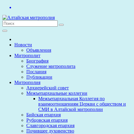
Перейти
к
содержимому
Новости
Объявления
Митрополит
Биография
Служение митрополита
Послания
Публикации
Митрополия
Архиерейский совет
Межъепархиальные коллегии
Межъепархиальная Коллегия по
взаимоотношениям Церкви с обществом и
СМИ в Алтайской митрополии
Бийская епархия
Рубцовская епархия
Славгородская епархия
Почившее духовенство