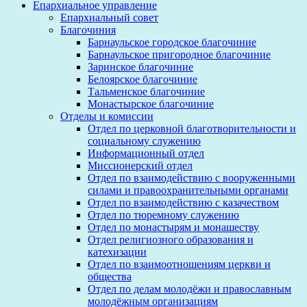
Епархиальное управление
Епархиальный совет
Благочиния
Барнаульское городское благочиние
Барнаульское пригородное благочиние
Заринское благочиние
Белоярское благочиние
Тальменское благочиние
Монастырское благочиние
Отделы и комиссии
Отдел по церковной благотворительности и
социальному служению
Информационный отдел
Миссионерский отдел
Отдел по взаимодействию с вооруженными
силами и правоохранительными органами
Отдел по взаимодействию с казачеством
Отдел по тюремному служению
Отдел по монастырям и монашеству
Отдел религиозного образования и
катехизации
Отдел по взаимоотношениям церкви и
общества
Отдел по делам молодёжи и православным
молодёжным организациям