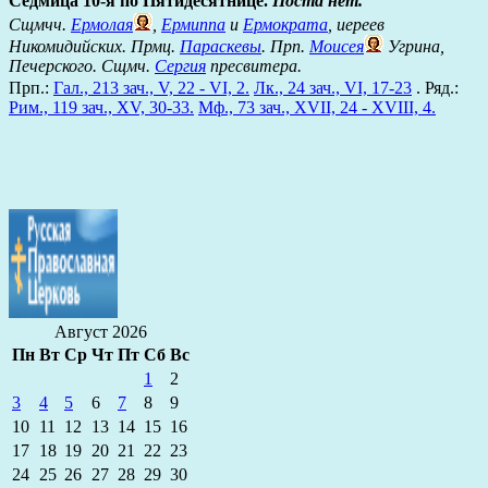
Седмица 10-я по Пятидесятнице.
Поста нет.
Сщмчч.
Ермолая
,
Ермиппа
и
Ермократа
, иереев
Никомидийских. Прмц.
Параскевы
. Прп.
Моисея
Угрина,
Печерского. Сщмч.
Сергия
пресвитера.
Прп.:
Гал., 213 зач., V, 22 - VI, 2.
Лк., 24 зач., VI, 17-23
. Ряд.:
Рим., 119 зач., XV, 30-33.
Мф., 73 зач., XVII, 24 - XVIII, 4.
Август 2026
Пн
Вт
Ср
Чт
Пт
Сб
Вс
1
2
3
4
5
6
7
8
9
10
11
12
13
14
15
16
17
18
19
20
21
22
23
24
25
26
27
28
29
30