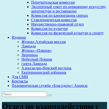
Попечительская комиссия
Экспертный совет по церковному искусству,
архитектуре и реставрации
Комиссия по канонизации святых
Ставленническая комиссия
Имущественно-правовой отдел
Комиссия по культуре
Комиссия по физической культуре и спорту
Издания
Журнал Алтайская миссия
Лампада
Журнал «Покров»
Звонница
Небесный Покров
газета Лампада
Александро-Невский вестник
Екатерининский изборник
Для СМИ
Контакты
Паломническая служба «Благодать»/ Анонсы
Отдел по взаимодействию с