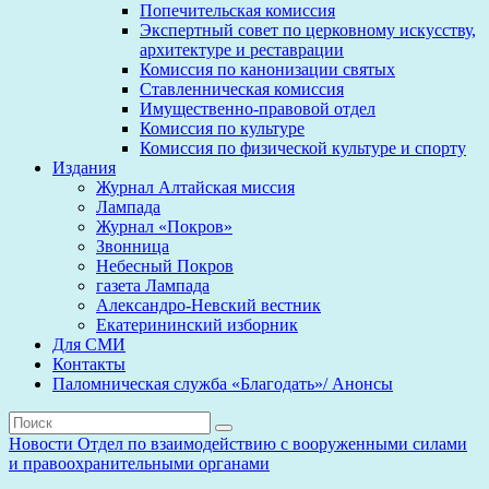
Попечительская комиссия
Экспертный совет по церковному искусству,
архитектуре и реставрации
Комиссия по канонизации святых
Ставленническая комиссия
Имущественно-правовой отдел
Комиссия по культуре
Комиссия по физической культуре и спорту
Издания
Журнал Алтайская миссия
Лампада
Журнал «Покров»
Звонница
Небесный Покров
газета Лампада
Александро-Невский вестник
Екатерининский изборник
Для СМИ
Контакты
Паломническая служба «Благодать»/ Анонсы
Новости
Отдел по взаимодействию с вооруженными силами
и правоохранительными органами