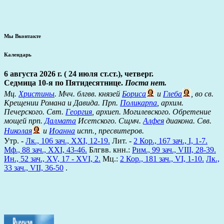
Мы Вконтакте
Календарь
6 августа 2026 г. ( 24 июля ст.ст.), четверг.
Седмица 10-я по Пятидесятнице.
Поста нет.
Мц.
Христины
. Мчч. блгвв. князей
Бориса
и
Глеба
, во св.
Крещении Романа и Давида. Прп.
Поликарпа
, архим.
Печерского. Свт.
Георгия
, архиеп. Могилевского. Обретение
мощей прп.
Далмата
Исетского. Сщмч.
Алфея
диакона. Свв.
Николая
и
Иоанна
испп., пресвитеров.
Утр. -
Лк., 106 зач., XXI, 12-19.
Лит. -
2 Кор., 167 зач., I, 1-7.
Мф., 88 зач., XXI, 43-46.
Блгвв. кнн.:
Рим., 99 зач., VIII, 28-39.
Ин., 52 зач., XV, 17 - XVI, 2.
Мц.:
2 Кор., 181 зач., VI, 1-10.
Лк.,
33 зач., VII, 36-50
.