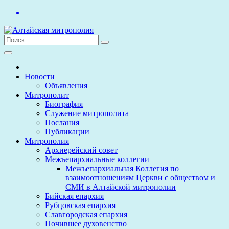
Перейти
к
содержимому
Новости
Объявления
Митрополит
Биография
Служение митрополита
Послания
Публикации
Митрополия
Архиерейский совет
Межъепархиальные коллегии
Межъепархиальная Коллегия по
взаимоотношениям Церкви с обществом и
СМИ в Алтайской митрополии
Бийская епархия
Рубцовская епархия
Славгородская епархия
Почившее духовенство