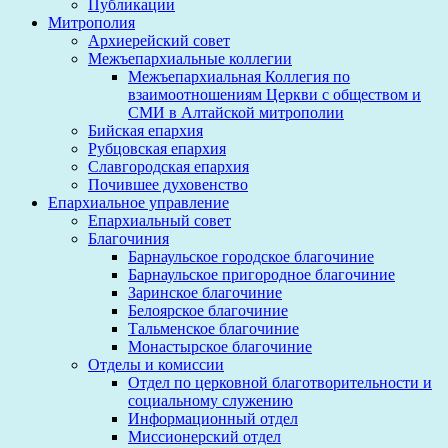
Публикации
Митрополия
Архиерейский совет
Межъепархиальные коллегии
Межъепархиальная Коллегия по
взаимоотношениям Церкви с обществом и
СМИ в Алтайской митрополии
Бийская епархия
Рубцовская епархия
Славгородская епархия
Почившее духовенство
Епархиальное управление
Епархиальный совет
Благочиния
Барнаульское городское благочиние
Барнаульское пригородное благочиние
Заринское благочиние
Белоярское благочиние
Тальменское благочиние
Монастырское благочиние
Отделы и комиссии
Отдел по церковной благотворительности и
социальному служению
Информационный отдел
Миссионерский отдел