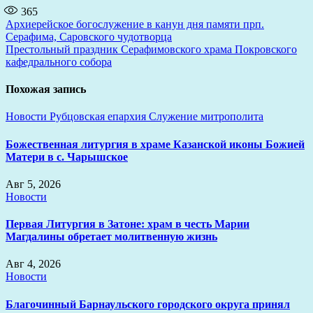
365
Навигация
Архиерейское богослужение в канун дня памяти прп.
Серафима, Саровского чудотворца
по
Престольный праздник Серафимовского храма Покровского
записям
кафедрального собора
Похожая запись
Новости
Рубцовская епархия
Служение митрополита
Божественная литургия в храме Казанской иконы Божией
Матери в с. Чарышское
Авг 5, 2026
Новости
Первая Литургия в Затоне: храм в честь Марии
Магдалины обретает молитвенную жизнь
Авг 4, 2026
Новости
Благочинный Барнаульского городского округа принял