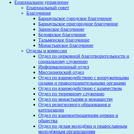
Епархиальное управление
Епархиальный совет
Благочиния
Барнаульское городское благочиние
Барнаульское пригородное благочиние
Заринское благочиние
Белоярское благочиние
Тальменское благочиние
Монастырское благочиние
Отделы и комиссии
Отдел по церковной благотворительности и
социальному служению
Информационный отдел
Миссионерский отдел
Отдел по взаимодействию с вооруженными
силами и правоохранительными органами
Отдел по взаимодействию с казачеством
Отдел по тюремному служению
Отдел по монастырям и монашеству
Отдел религиозного образования и
катехизации
Отдел по взаимоотношениям церкви и
общества
Отдел по делам молодёжи и православным
молодёжным организациям