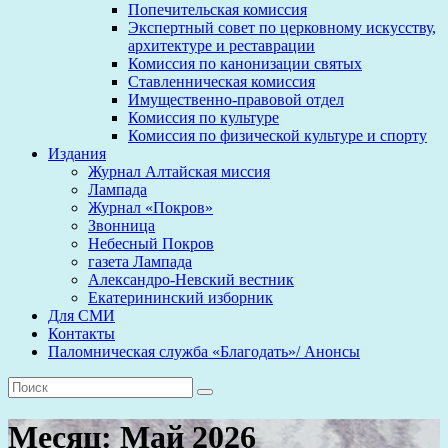
Попечительская комиссия
Экспертный совет по церковному искусству,
архитектуре и реставрации
Комиссия по канонизации святых
Ставленническая комиссия
Имущественно-правовой отдел
Комиссия по культуре
Комиссия по физической культуре и спорту
Издания
Журнал Алтайская миссия
Лампада
Журнал «Покров»
Звонница
Небесный Покров
газета Лампада
Александро-Невский вестник
Екатерининский изборник
Для СМИ
Контакты
Паломническая служба «Благодать»/ Анонсы
Месяц:
Май 2026