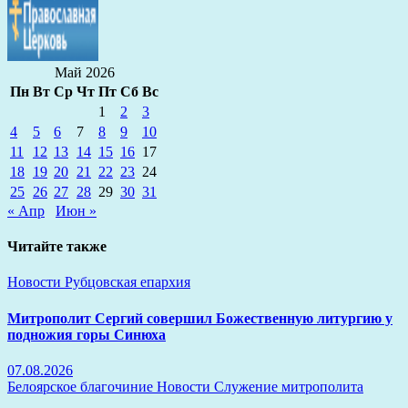
Май 2026
Пн
Вт
Ср
Чт
Пт
Сб
Вс
1
2
3
4
5
6
7
8
9
10
11
12
13
14
15
16
17
18
19
20
21
22
23
24
25
26
27
28
29
30
31
« Апр
Июн »
Читайте также
Новости
Рубцовская епархия
Митрополит Сергий совершил Божественную литургию у
подножия горы Синюха
07.08.2026
Белоярское благочиние
Новости
Служение митрополита