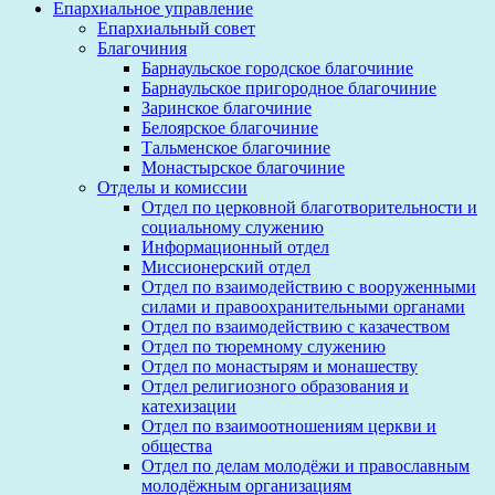
Епархиальное управление
Епархиальный совет
Благочиния
Барнаульское городское благочиние
Барнаульское пригородное благочиние
Заринское благочиние
Белоярское благочиние
Тальменское благочиние
Монастырское благочиние
Отделы и комиссии
Отдел по церковной благотворительности и
социальному служению
Информационный отдел
Миссионерский отдел
Отдел по взаимодействию с вооруженными
силами и правоохранительными органами
Отдел по взаимодействию с казачеством
Отдел по тюремному служению
Отдел по монастырям и монашеству
Отдел религиозного образования и
катехизации
Отдел по взаимоотношениям церкви и
общества
Отдел по делам молодёжи и православным
молодёжным организациям