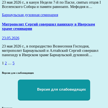
23 мая 2026 г., в канун Недели 7-й по Пасхе, святых отцов I
Вселенского Собора и памяти равноапп. Мефодия и…
Барнаульская духовная семинария
Митрополит Сергий совершил панихиду в Иверском
храме семинарии
23.05.2026
23 мая 2026 г., в попразднство Вознесения Господня,
митрополит Барнаульский и Алтайский Сергий совершил
панихиду в Иверском храме Барнаульской духовной…
Пагинация
1
2
…
5
записей
Версия для слабовидящих
Версия для слабовидящих