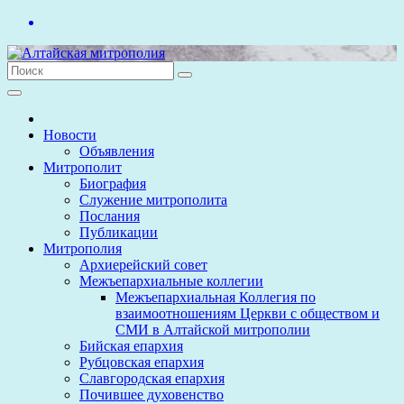
Перейти
к
содержимому
Новости
Объявления
Митрополит
Биография
Служение митрополита
Послания
Публикации
Митрополия
Архиерейский совет
Межъепархиальные коллегии
Межъепархиальная Коллегия по
взаимоотношениям Церкви с обществом и
СМИ в Алтайской митрополии
Бийская епархия
Рубцовская епархия
Славгородская епархия
Почившее духовенство