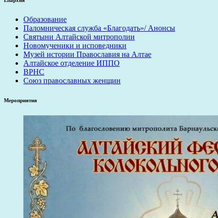
Епархия
Образование
Паломническая служба «Благодать»/ Анонсы
Святыни Алтайской митрополии
Новомученики и исповедники
Музей истории Православия на Алтае
Алтайское отделение ИППО
ВРНС
Союз православных женщин
Мероприятия