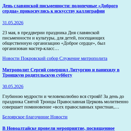
День славянской письменности: подопечные «Доброго
сердца» прикоснулись к искусству каллиграфии
31.05.2026
23 мая, в преддверии праздника Дня славянской
письменности и культуры, для детей, посещающих
общественную организацию «Доброе сердце», был
организован мастер-класс…
Новости
Покровский собор
Служение митрополита
Митрополит Сергий совершил Литургию и панихиду в
Троицкую родительскую субботу
30.05.2026
Глубиною мудрости и человеколюбно вся строяй! За день до
праздника Святой Троицы Православная Церковь молитвенно
совершает поминовение «всех православных христиан,…
Белоярское благочиние
Новости
В Новоалтайске провели мероприятие, посвященное