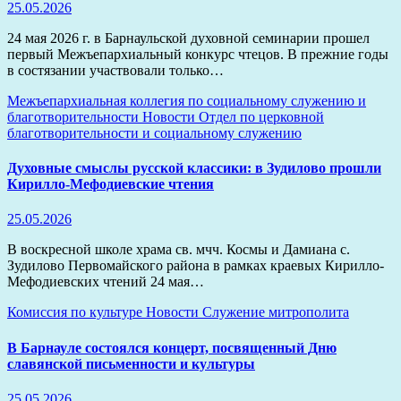
25.05.2026
24 мая 2026 г. в Барнаульской духовной семинарии прошел
первый Межъепархиальный конкурс чтецов. В прежние годы
в состязании участвовали только…
Межъепархиальная коллегия по социальному служению и
благотворительности
Новости
Отдел по церковной
благотворительности и социальному служению
Духовные смыслы русской классики: в Зудилово прошли
Кирилло-Мефодиевские чтения
25.05.2026
В воскресной школе храма св. мчч. Космы и Дамиана с.
Зудилово Первомайского района в рамках краевых Кирилло-
Мефодиевских чтений 24 мая…
Комиссия по культуре
Новости
Служение митрополита
В Барнауле состоялся концерт, посвященный Дню
славянской письменности и культуры
25.05.2026