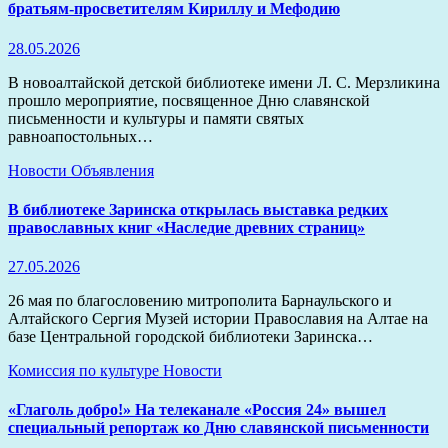
братьям-просветителям Кириллу и Мефодию
28.05.2026
В новоалтайской детской библиотеке имени Л. С. Мерзликина
прошло мероприятие, посвященное Дню славянской
письменности и культуры и памяти святых
равноапостольных…
Новости
Объявления
В библиотеке Заринска открылась выставка редких
православных книг «Наследие древних страниц»
27.05.2026
26 мая по благословению митрополита Барнаульского и
Алтайского Сергия Музей истории Православия на Алтае на
базе Центральной городской библиотеки Заринска…
Комиссия по культуре
Новости
«Глаголь добро!» На телеканале «Россия 24» вышел
специальный репортаж ко Дню славянской письменности