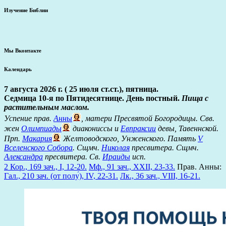
Изучение Библии
Мы Вконтакте
Календарь
7 августа 2026 г. ( 25 июля ст.ст.), пятница.
Седмица 10-я по Пятидесятнице. День постный.
Пища с
растительным маслом.
Успение прав.
Анны
, матери Пресвятой Богородицы. Свв.
жен
Олимпиады
диакониссы и
Евпраксии
девы, Тавеннской.
Прп.
Макария
Желтоводского, Унженского. Память
V
Вселенского Собора
. Сщмч.
Николая
пресвитера. Сщмч.
Александра
пресвитера. Св.
Ираиды
исп.
2 Кор., 169 зач., I, 12-20.
Мф., 91 зач., XXII, 23-33.
Прав. Анны:
Гал., 210 зач. (от полу́), IV, 22-31.
Лк., 36 зач., VIII, 16-21.