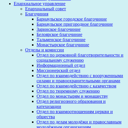
Епархиальное управление
Епархиальный совет
Благочиния
Барнаульское городское благочиние
Барнаульское пригородное благочиние
Заринское благочиние
Белоярское благочиние
Тальменское благочиние
Монастырское благочиние
Отделы и комиссии
Отдел по церковной благотворительности и
социальному служению
Информационный отдел
Миссионерский отдел
Отдел по взаимодействию с вооруженными
силами и правоохранительными органами
Отдел по взаимодействию с казачеством
Отдел по тюремному служению
Отдел по монастырям и монашеству
Отдел религиозного образования и
катехизации
Отдел по взаимоотношениям церкви и
общества
Отдел по делам молодёжи и православным
молодёжным организациям