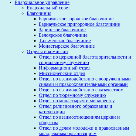
Епархиальное управление
Епархиальный совет
Благочиния
Барнаульское городское благочиние
Барнаульское пригородное благочиние
Заринское благочиние
Белоярское благочиние
Тальменское благочиние
Монастырское благочиние
Отделы и комиссии
Отдел по церковной благотворительности и
социальному служению
Информационный отдел
Миссионерский отдел
Отдел по взаимодействию с вооруженными
силами и правоохранительными органами
Отдел по взаимодействию с казачеством
Отдел по тюремному служению
Отдел по монастырям и монашеству
Отдел религиозного образования и
катехизации
Отдел по взаимоотношениям церкви и
общества
Отдел по делам молодёжи и православным
молодёжным организациям