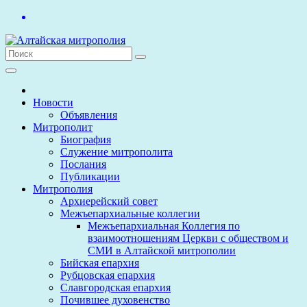
Перейти
к
содержимому
Новости
Объявления
Митрополит
Биография
Служение митрополита
Послания
Публикации
Митрополия
Архиерейский совет
Межъепархиальные коллегии
Межъепархиальная Коллегия по
взаимоотношениям Церкви с обществом и
СМИ в Алтайской митрополии
Бийская епархия
Рубцовская епархия
Славгородская епархия
Почившее духовенство