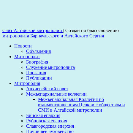
Сайт Алтайской митрополии
|
Создан по благословению
митрополита Барнаульского и Алтайского Сергия
Новости
Объявления
Митрополит
Биография
Служение митрополита
Послания
Публикации
Митрополия
Архиерейский совет
Межъепархиальные коллегии
Межъепархиальная Коллегия по
взаимоотношениям Церкви с обществом и
СМИ в Алтайской митрополии
Бийская епархия
Рубцовская епархия
Славгородская епархия
Почившее духовенство