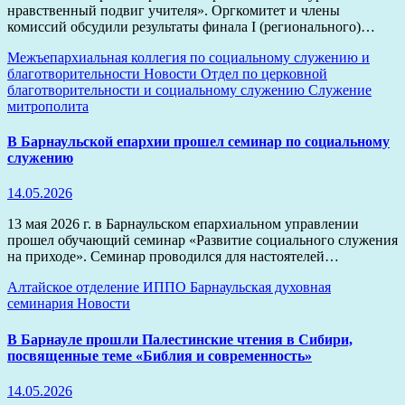
нравственный подвиг учителя». Оргкомитет и члены
комиссий обсудили результаты финала I (регионального)…
Межъепархиальная коллегия по социальному служению и
благотворительности
Новости
Отдел по церковной
благотворительности и социальному служению
Служение
митрополита
В Барнаульской епархии прошел семинар по социальному
служению
14.05.2026
13 мая 2026 г. в Барнаульском епархиальном управлении
прошел обучающий семинар «Развитие социального служения
на приходе». Семинар проводился для настоятелей…
Алтайское отделение ИППО
Барнаульская духовная
семинария
Новости
В Барнауле прошли Палестинские чтения в Сибири,
посвященные теме «Библия и современность»
14.05.2026