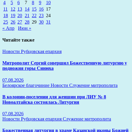
4
5
6
7
8
9
10
11
12
13
14
15
16
17
18
19
20
21
22
23
24
25
26
27
28
29
30
31
« Апр
Июн »
Читайте также
Новости
Рубцовская епархия
Митрополит Сергий совершил Божественную литургию у
подножия горы Синюха
07.08.2026
Белоярское благочиние
Новости
Служение митрополита
В колонии-поселении для женщин при ЛИУ № 8
Новоалтайска состоялась Литургия
07.08.2026
Новости
Рубцовская епархия
Служение митрополита
Божественная литургия в храме Казанской иконы Божией