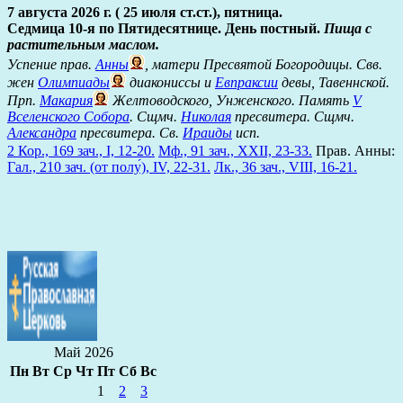
7 августа 2026 г. ( 25 июля ст.ст.), пятница.
Седмица 10-я по Пятидесятнице. День постный.
Пища с
растительным маслом.
Успение прав.
Анны
, матери Пресвятой Богородицы. Свв.
жен
Олимпиады
диакониссы и
Евпраксии
девы, Тавеннской.
Прп.
Макария
Желтоводского, Унженского. Память
V
Вселенского Собора
. Сщмч.
Николая
пресвитера. Сщмч.
Александра
пресвитера. Св.
Ираиды
исп.
2 Кор., 169 зач., I, 12-20.
Мф., 91 зач., XXII, 23-33.
Прав. Анны:
Гал., 210 зач. (от полу́), IV, 22-31.
Лк., 36 зач., VIII, 16-21.
Май 2026
Пн
Вт
Ср
Чт
Пт
Сб
Вс
1
2
3