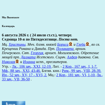
Мы Вконтакте
Календарь
6 августа 2026 г. ( 24 июля ст.ст.), четверг.
Седмица 10-я по Пятидесятнице.
Поста нет.
Мц.
Христины
. Мчч. блгвв. князей
Бориса
и
Глеба
, во св.
Крещении Романа и Давида. Прп.
Поликарпа
, архим.
Печерского. Свт.
Георгия
, архиеп. Могилевского. Обретение
мощей прп.
Далмата
Исетского. Сщмч.
Алфея
диакона. Свв.
Николая
и
Иоанна
испп., пресвитеров.
Утр. -
Лк., 106 зач., XXI, 12-19.
Лит. -
2 Кор., 167 зач., I, 1-7.
Мф., 88 зач., XXI, 43-46.
Блгвв. кнн.:
Рим., 99 зач., VIII, 28-39.
Ин., 52 зач., XV, 17 - XVI, 2.
Мц.:
2 Кор., 181 зач., VI, 1-10.
Лк.,
33 зач., VII, 36-50
.