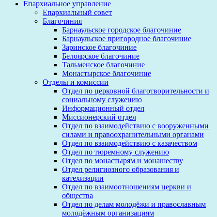
Епархиальное управление
Епархиальный совет
Благочиния
Барнаульское городское благочиние
Барнаульское пригородное благочиние
Заринское благочиние
Белоярское благочиние
Тальменское благочиние
Монастырское благочиние
Отделы и комиссии
Отдел по церковной благотворительности и
социальному служению
Информационный отдел
Миссионерский отдел
Отдел по взаимодействию с вооруженными
силами и правоохранительными органами
Отдел по взаимодействию с казачеством
Отдел по тюремному служению
Отдел по монастырям и монашеству
Отдел религиозного образования и
катехизации
Отдел по взаимоотношениям церкви и
общества
Отдел по делам молодёжи и православным
молодёжным организациям