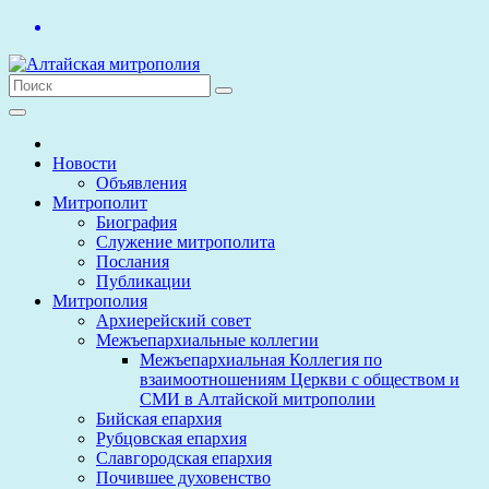
Перейти
к
содержимому
Новости
Объявления
Митрополит
Биография
Служение митрополита
Послания
Публикации
Митрополия
Архиерейский совет
Межъепархиальные коллегии
Межъепархиальная Коллегия по
взаимоотношениям Церкви с обществом и
СМИ в Алтайской митрополии
Бийская епархия
Рубцовская епархия
Славгородская епархия
Почившее духовенство