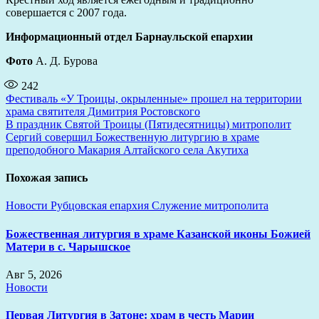
совершается с 2007 года.
Информационный отдел Барнаульской епархии
Фото
А. Д. Бурова
242
Навигация
Фестиваль «У Троицы, окрыленные» прошел на территории
храма святителя Димитрия Ростовского
по
В праздник Святой Троицы (Пятидесятницы) митрополит
записям
Сергий совершил Божественную литургию в храме
преподобного Макария Алтайского села Акутиха
Похожая запись
Новости
Рубцовская епархия
Служение митрополита
Божественная литургия в храме Казанской иконы Божией
Матери в с. Чарышское
Авг 5, 2026
Новости
Первая Литургия в Затоне: храм в честь Марии