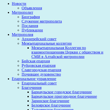
Новости
Объявления
Митрополит
Биография
Служение митрополита
Послания
Публикации
Митрополия
Архиерейский совет
Межъепархиальные коллегии
Межъепархиальная Коллегия по
взаимоотношениям Церкви с обществом и
СМИ в Алтайской митрополии
Бийская епархия
Рубцовская епархия
Славгородская епархия
Почившее духовенство
Епархиальное управление
Епархиальный совет
Благочиния
Барнаульское городское благочиние
Барнаульское пригородное благочиние
Заринское благочиние
Белоярское благочиние
Тальменское благочиние