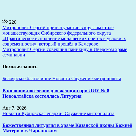
220
Навигация
Митрополит Сергий принял участие в круглом столе
монашествующих Сибирского федерального округа
по
«Практическое исполнение монашеских обетов в условиях
записям
современности», который прошёл в Кемерове
Митрополит Сергий совершил панихиду в Иверском храме
семинарии
Похожая запись
Белоярское благочиние
Новости
Служение митрополита
В колонии-поселении для женщин при ЛИУ № 8
Новоалтайска состоялась Литургия
Авг 7, 2026
Новости
Рубцовская епархия
Служение митрополита
Божественная литургия в храме Казанской иконы Божией
Матери в с. Чарышском