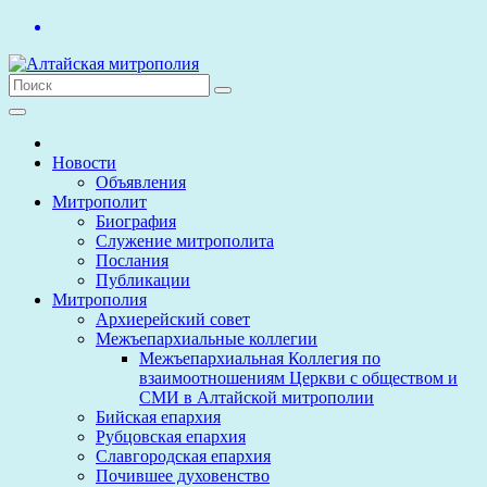
Перейти
к
содержимому
Новости
Объявления
Митрополит
Биография
Служение митрополита
Послания
Публикации
Митрополия
Архиерейский совет
Межъепархиальные коллегии
Межъепархиальная Коллегия по
взаимоотношениям Церкви с обществом и
СМИ в Алтайской митрополии
Бийская епархия
Рубцовская епархия
Славгородская епархия
Почившее духовенство