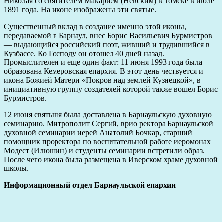
Николая со святителем Макарием (Невским) в Томске в июле
1891 года. На иконе изображены эти святые.
Существенный вклад в создание именно этой иконы,
передаваемой в Барнаул, внес Борис Васильевич Бурмистров
— выдающийся российский поэт, живший и трудившийся в
Кузбассе. Ко Господу он отошел 40 дней назад.
Промыслителен и еще один факт: 11 июня 1993 года была
образована Кемеровская епархия. В этот день чествуется и
икона Божией Матери «Покров над землей Кузнецкой», в
инициативную группу создателей которой также вошел Борис
Бурмистров.
12 июня святыня была доставлена в Барнаульскую духовную
семинарию. Митрополит Сергий, врио ректора Барнаульской
духовной семинарии иерей Анатолий Бочкар, старший
помощник проректора по воспитательной работе иеромонах
Модест (Илюшин) и студенты семинарии встретили образ.
После чего икона была размещена в Иверском храме духовной
школы.
Информационный отдел Барнаульской епархии