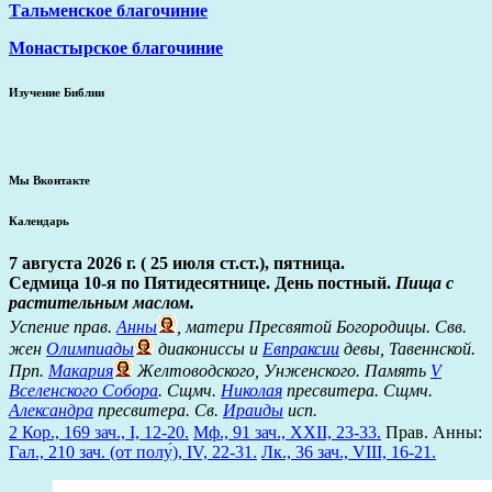
Тальменское благочиние
Монастырское благочиние
Изучение Библии
Мы Вконтакте
Календарь
7 августа 2026 г. ( 25 июля ст.ст.), пятница.
Седмица 10-я по Пятидесятнице. День постный.
Пища с
растительным маслом.
Успение прав.
Анны
, матери Пресвятой Богородицы. Свв.
жен
Олимпиады
диакониссы и
Евпраксии
девы, Тавеннской.
Прп.
Макария
Желтоводского, Унженского. Память
V
Вселенского Собора
. Сщмч.
Николая
пресвитера. Сщмч.
Александра
пресвитера. Св.
Ираиды
исп.
2 Кор., 169 зач., I, 12-20.
Мф., 91 зач., XXII, 23-33.
Прав. Анны:
Гал., 210 зач. (от полу́), IV, 22-31.
Лк., 36 зач., VIII, 16-21.