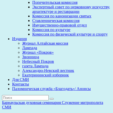
Попечительская комиссия
Экспертный совет по церковному искусству,
архитектуре и реставрации
Комиссия по канонизации святых
Ставленническая комиссия
Имущественно-правовой отдел
Комиссия по культуре
Комиссия по физической культуре и спорту
Издания
Журнал Алтайская миссия
Лампада
Журнал «Покров»
Звонница
Небесный Покров
газета Лампада
Александро-Невский вестник
Екатерининский изборник
Для СМИ
Контакты
Паломническая служба «Благодать»/ Анонсы
Барнаульская духовная семинария
Служение митрополита
СМИ