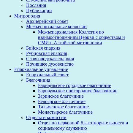
Послания
Публикации
Митрополия
Архиерейский совет
Межъепархиальные коллегии
Межъепархиальная Коллегия по
взаимоотношениям Церкви с обществом и
СМИ в Алтайской митрополии
Бийская епархия
Рубцовская епархия
Славгородская епархия
Почившее духовенство
Епархиальное управление
Епархиальный совет
Благочиния
Барнаульское городское благочиние
Барнаульское пригородное благочиние
Заринское благочиние
Белоярское благочиние
Тальменское благочиние
Монастырское благочиние
Отделы и комиссии
Отдел по церковной благотворительности и
социальному служению