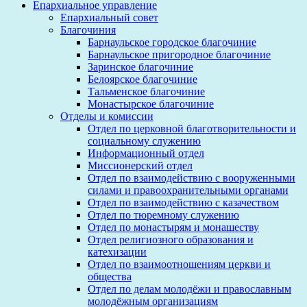
Епархиальное управление
Епархиальный совет
Благочиния
Барнаульское городское благочиние
Барнаульское пригородное благочиние
Заринское благочиние
Белоярское благочиние
Тальменское благочиние
Монастырское благочиние
Отделы и комиссии
Отдел по церковной благотворительности и
социальному служению
Информационный отдел
Миссионерский отдел
Отдел по взаимодействию с вооруженными
силами и правоохранительными органами
Отдел по взаимодействию с казачеством
Отдел по тюремному служению
Отдел по монастырям и монашеству
Отдел религиозного образования и
катехизации
Отдел по взаимоотношениям церкви и
общества
Отдел по делам молодёжи и православным
молодёжным организациям