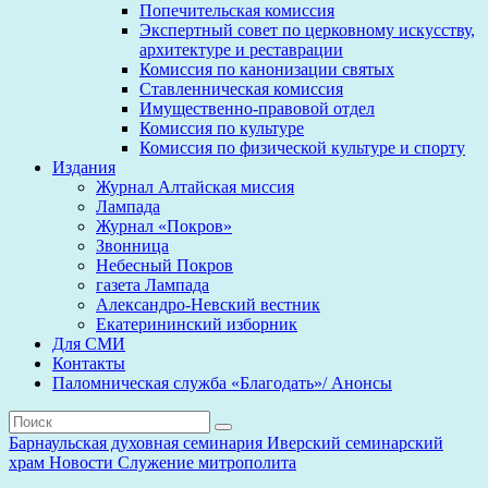
Попечительская комиссия
Экспертный совет по церковному искусству,
архитектуре и реставрации
Комиссия по канонизации святых
Ставленническая комиссия
Имущественно-правовой отдел
Комиссия по культуре
Комиссия по физической культуре и спорту
Издания
Журнал Алтайская миссия
Лампада
Журнал «Покров»
Звонница
Небесный Покров
газета Лампада
Александро-Невский вестник
Екатерининский изборник
Для СМИ
Контакты
Паломническая служба «Благодать»/ Анонсы
Барнаульская духовная семинария
Иверский семинарский
храм
Новости
Служение митрополита