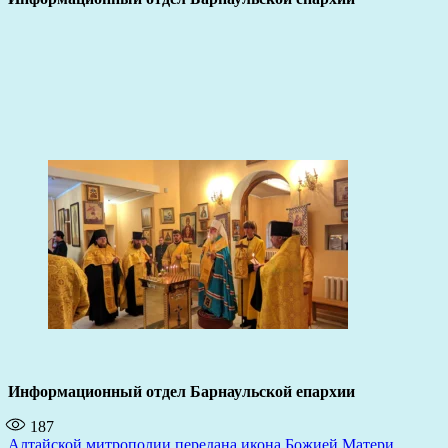
Информационный отдел Барнаульской епархии
187
Навигация
Алтайской митрополии передана икона Божией Матери