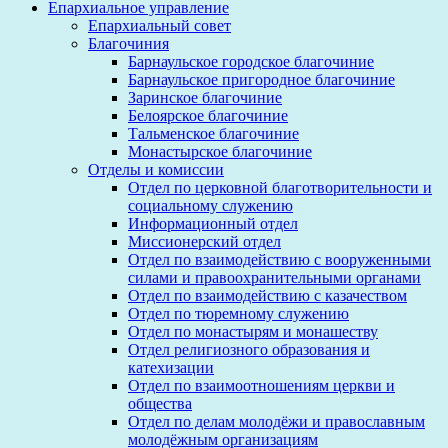
Епархиальное управление
Епархиальный совет
Благочиния
Барнаульское городское благочиние
Барнаульское пригородное благочиние
Заринское благочиние
Белоярское благочиние
Тальменское благочиние
Монастырское благочиние
Отделы и комиссии
Отдел по церковной благотворительности и
социальному служению
Информационный отдел
Миссионерский отдел
Отдел по взаимодействию с вооруженными
силами и правоохранительными органами
Отдел по взаимодействию с казачеством
Отдел по тюремному служению
Отдел по монастырям и монашеству
Отдел религиозного образования и
катехизации
Отдел по взаимоотношениям церкви и
общества
Отдел по делам молодёжи и православным
молодёжным организациям