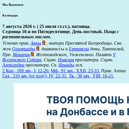
Мы Вконтакте
Календарь
7 августа 2026 г. ( 25 июля ст.ст.), пятница.
Седмица 10-я по Пятидесятнице. День постный.
Пища с
растительным маслом.
Успение прав.
Анны
, матери Пресвятой Богородицы. Свв.
жен
Олимпиады
диакониссы и
Евпраксии
девы, Тавеннской.
Прп.
Макария
Желтоводского, Унженского. Память
V
Вселенского Собора
. Сщмч.
Николая
пресвитера. Сщмч.
Александра
пресвитера. Св.
Ираиды
исп.
2 Кор., 169 зач., I, 12-20.
Мф., 91 зач., XXII, 23-33.
Прав. Анны:
Гал., 210 зач. (от полу́), IV, 22-31.
Лк., 36 зач., VIII, 16-21.