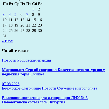
Пн
Вт
Ср
Чт
Пт
Сб
Вс
1
2
3
4
5
6
7
8
9
10
11
12
13
14
15
16
17
18
19
20
21
22
23
24
25
26
27
28
29
30
31
« Июл
Читайте также
Новости
Рубцовская епархия
Митрополит Сергий совершил Божественную литургию у
подножия горы Синюха
07.08.2026
Белоярское благочиние
Новости
Служение митрополита
В колонии-поселении для женщин при ЛИУ № 8
Новоалтайска состоялась Литургия