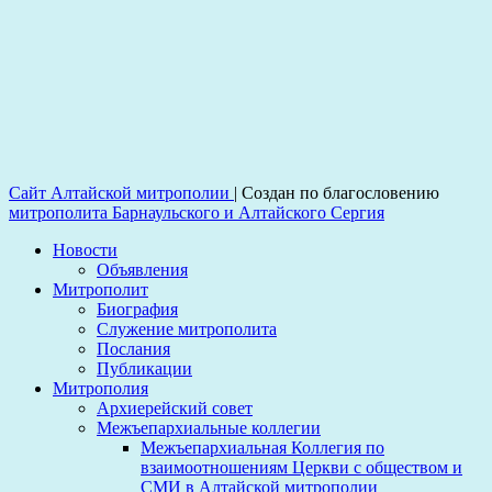
Сайт Алтайской митрополии
|
Создан по благословению
митрополита Барнаульского и Алтайского Сергия
Новости
Объявления
Митрополит
Биография
Служение митрополита
Послания
Публикации
Митрополия
Архиерейский совет
Межъепархиальные коллегии
Межъепархиальная Коллегия по
взаимоотношениям Церкви с обществом и
СМИ в Алтайской митрополии