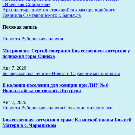
«Иверская-Сибирская»
по
Архипастырь посетил строящийся храм преподобного
записям
Гавриила Самтаврийского г. Барнаула
Похожая запись
Новости
Рубцовская епархия
Митрополит Сергий совершил Божественную литургию у
подножия горы Синюха
Авг 7, 2026
Белоярское благочиние
Новости
Служение митрополита
В колонии-поселении для женщин при ЛИУ № 8
Новоалтайска состоялась Литургия
Авг 7, 2026
Новости
Рубцовская епархия
Служение митрополита
Божественная литургия в храме Казанской иконы Божией
Матери в с. Чарышском