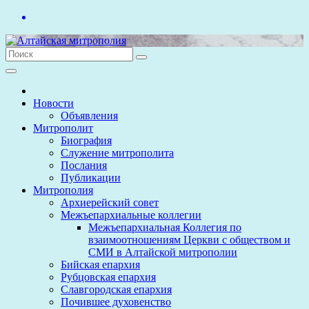
Перейти
к
содержимому
Новости
Объявления
Митрополит
Биография
Служение митрополита
Послания
Публикации
Митрополия
Архиерейский совет
Межъепархиальные коллегии
Межъепархиальная Коллегия по
взаимоотношениям Церкви с обществом и
СМИ в Алтайской митрополии
Бийская епархия
Рубцовская епархия
Славгородская епархия
Почившее духовенство