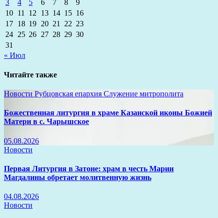
3
4
5
6
7
8
9
10
11
12
13
14
15
16
17
18
19
20
21
22
23
24
25
26
27
28
29
30
31
« Июл
Читайте также
Новости
Рубцовская епархия
Служение митрополита
Божественная литургия в храме Казанской иконы Божией
Матери в с. Чарышское
05.08.2026
Новости
Первая Литургия в Затоне: храм в честь Марии
Магдалины обретает молитвенную жизнь
04.08.2026
Новости