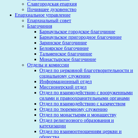
Славгородская епархия
Почившее духовенство
Епархиальное управление
Епархиальный совет
Благочиния
Барнаульское городское благочиние
Барнаульское пригородное благочиние
Заринское благочиние
Белоярское благочиние
Тальменское благочиние
Монастырское благочиние
Отделы и комиссии
Отдел по церковной благотворительности и
социальному служению
Информационный отдел
Миссионерский отдел
Отдел по взаимодействию с вооруженными
силами и правоохранительными органами
Отдел по взаимодействию с казачеством
Отдел по тюремному служению
Отдел по монастырям и монашеству
Отдел религиозного образования и
катехизации
Отдел по взаимоотношениям церкви и
общества