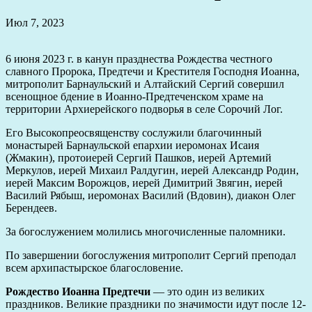
Июл 7, 2023
6 июня 2023 г. в канун празднества Рождества честного
славного Пророка, Предтечи и Крестителя Господня Иоанна,
митрополит Барнаульский и Алтайский Сергий совершил
всенощное бдение в Иоанно-Предтеченском храме на
территории Архиерейского подворья в селе Сорочий Лог.
Его Высокопреосвященству сослужили благочинный
монастырей Барнаульской епархии иеромонах Исаия
(Жмакин), протоиерей Сергий Пашков, иерей Артемий
Меркулов, иерей Михаил Ралдугин, иерей Александр Родин,
иерей Максим Ворожцов, иерей Димитрий Звягин, иерей
Василий Рябыш, иеромонах Василий (Вдовин), диакон Олег
Берендеев.
За богослужением молились многочисленные паломники.
По завершении богослужения митрополит Сергий преподал
всем архипастырское благословение.
Рождество Иоанна Предтечи
— это один из великих
праздников. Великие праздники по значимости идут после 12-