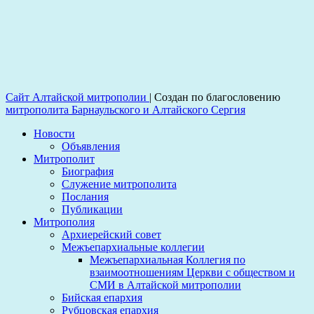
Сайт Алтайской митрополии
|
Создан по благословению
митрополита Барнаульского и Алтайского Сергия
Новости
Объявления
Митрополит
Биография
Служение митрополита
Послания
Публикации
Митрополия
Архиерейский совет
Межъепархиальные коллегии
Межъепархиальная Коллегия по
взаимоотношениям Церкви с обществом и
СМИ в Алтайской митрополии
Бийская епархия
Рубцовская епархия