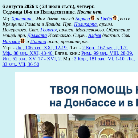
6 августа 2026 г. ( 24 июля ст.ст.), четверг.
Седмица 10-я по Пятидесятнице.
Поста нет.
Мц.
Христины
. Мчч. блгвв. князей
Бориса
и
Глеба
, во св.
Крещении Романа и Давида. Прп.
Поликарпа
, архим.
Печерского. Свт.
Георгия
, архиеп. Могилевского. Обретение
мощей прп.
Далмата
Исетского. Сщмч.
Алфея
диакона. Свв.
Николая
и
Иоанна
испп., пресвитеров.
Утр. -
Лк., 106 зач., XXI, 12-19.
Лит. -
2 Кор., 167 зач., I, 1-7.
Мф., 88 зач., XXI, 43-46.
Блгвв. кнн.:
Рим., 99 зач., VIII, 28-39.
Ин., 52 зач., XV, 17 - XVI, 2.
Мц.:
2 Кор., 181 зач., VI, 1-10.
Лк.,
33 зач., VII, 36-50
.