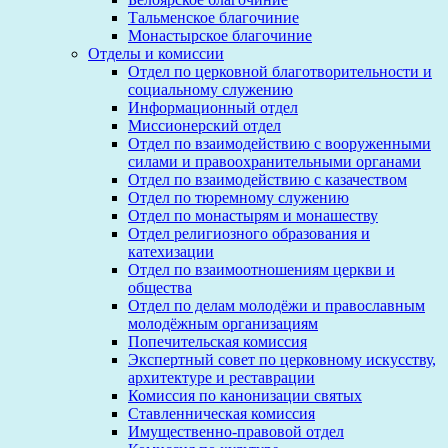
Тальменское благочиние
Монастырское благочиние
Отделы и комиссии
Отдел по церковной благотворительности и
социальному служению
Информационный отдел
Миссионерский отдел
Отдел по взаимодействию с вооруженными
силами и правоохранительными органами
Отдел по взаимодействию с казачеством
Отдел по тюремному служению
Отдел по монастырям и монашеству
Отдел религиозного образования и
катехизации
Отдел по взаимоотношениям церкви и
общества
Отдел по делам молодёжи и православным
молодёжным организациям
Попечительская комиссия
Экспертный совет по церковному искусству,
архитектуре и реставрации
Комиссия по канонизации святых
Ставленническая комиссия
Имущественно-правовой отдел