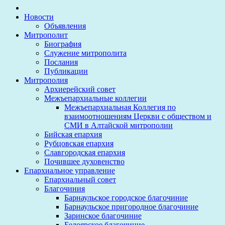
Новости
Объявления
Митрополит
Биография
Служение митрополита
Послания
Публикации
Митрополия
Архиерейский совет
Межъепархиальные коллегии
Межъепархиальная Коллегия по
взаимоотношениям Церкви с обществом и
СМИ в Алтайской митрополии
Бийская епархия
Рубцовская епархия
Славгородская епархия
Почившее духовенство
Епархиальное управление
Епархиальный совет
Благочиния
Барнаульское городское благочиние
Барнаульское пригородное благочиние
Заринское благочиние
Белоярское благочиние