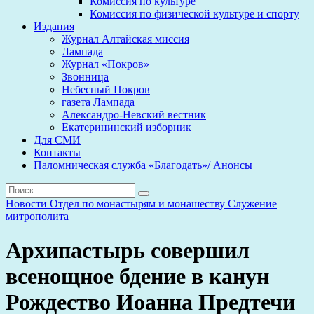
Комиссия по культуре
Комиссия по физической культуре и спорту
Издания
Журнал Алтайская миссия
Лампада
Журнал «Покров»
Звонница
Небесный Покров
газета Лампада
Александро-Невский вестник
Екатерининский изборник
Для СМИ
Контакты
Паломническая служба «Благодать»/ Анонсы
Новости
Отдел по монастырям и монашеству
Служение
митрополита
Архипастырь совершил
всенощное бдение в канун
Рождество Иоанна Предтечи