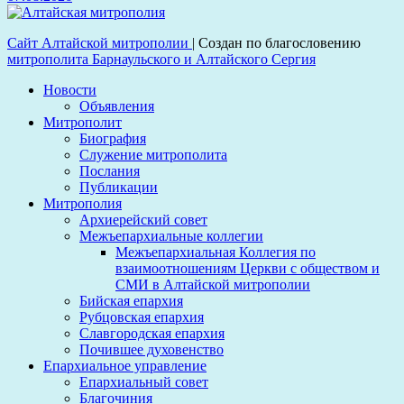
Сайт Алтайской митрополии
|
Создан по благословению
митрополита Барнаульского и Алтайского Сергия
Новости
Объявления
Митрополит
Биография
Служение митрополита
Послания
Публикации
Митрополия
Архиерейский совет
Межъепархиальные коллегии
Межъепархиальная Коллегия по
взаимоотношениям Церкви с обществом и
СМИ в Алтайской митрополии
Бийская епархия
Рубцовская епархия
Славгородская епархия
Почившее духовенство
Епархиальное управление
Епархиальный совет
Благочиния