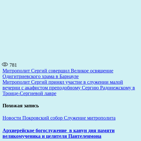
781
Навигация
Митрополит Сергий совершил Великое освящение
Одигитриевского храма в Барнауле
по
Митрополит Сергий принял участие в служении малой
записям
вечерни с акафистом преподобному Сергию Радонежскому в
Троице-Сергиевой лавре
Похожая запись
Новости
Покровский собор
Служение митрополита
Архиерейское богослужение в канун дня памяти
великомученика и целителя Пантелеимона