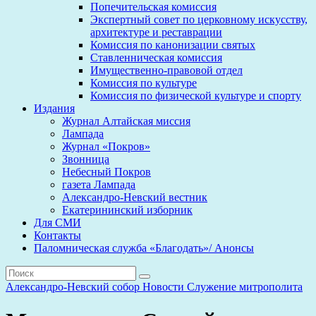
Попечительская комиссия
Экспертный совет по церковному искусству,
архитектуре и реставрации
Комиссия по канонизации святых
Ставленническая комиссия
Имущественно-правовой отдел
Комиссия по культуре
Комиссия по физической культуре и спорту
Издания
Журнал Алтайская миссия
Лампада
Журнал «Покров»
Звонница
Небесный Покров
газета Лампада
Александро-Невский вестник
Екатерининский изборник
Для СМИ
Контакты
Паломническая служба «Благодать»/ Анонсы
Александро-Невский собор
Новости
Служение митрополита