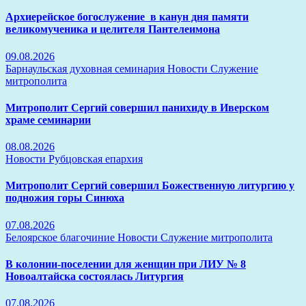
Архиерейское богослужение в канун дня памяти
великомученика и целителя Пантелеимона
09.08.2026
Барнаульская духовная семинария
Новости
Служение
митрополита
Митрополит Сергий совершил панихиду в Иверском
храме семинарии
08.08.2026
Новости
Рубцовская епархия
Митрополит Сергий совершил Божественную литургию у
подножия горы Синюха
07.08.2026
Белоярское благочиние
Новости
Служение митрополита
В колонии-поселении для женщин при ЛИУ № 8
Новоалтайска состоялась Литургия
07.08.2026