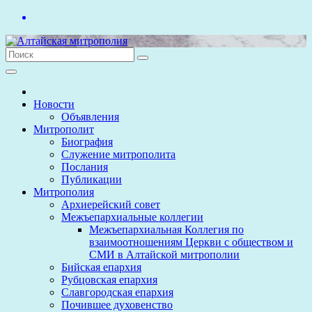
Перейти
к
содержимому
Новости
Объявления
Митрополит
Биография
Служение митрополита
Послания
Публикации
Митрополия
Архиерейский совет
Межъепархиальные коллегии
Межъепархиальная Коллегия по
взаимоотношениям Церкви с обществом и
СМИ в Алтайской митрополии
Бийская епархия
Рубцовская епархия
Славгородская епархия
Почившее духовенство