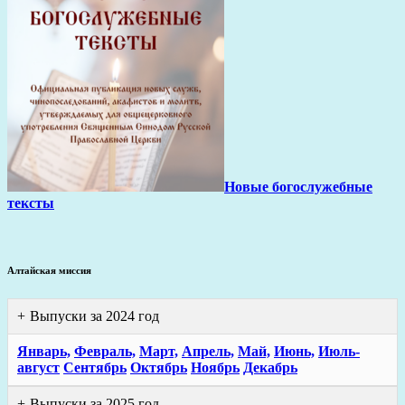
Новые богослужебные
тексты
Алтайская миссия
Выпуски за 2024 год
Январь,
Февраль,
Март,
Апрель,
Май,
Июнь,
Июль-
август
Сентябрь
Октябрь
Ноябрь
Декабрь
Выпуски за 2025 год