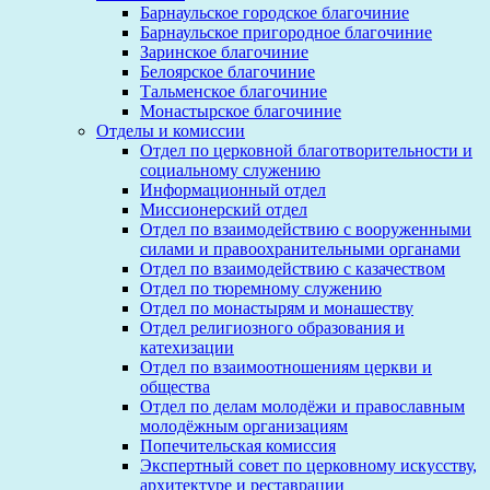
Барнаульское городское благочиние
Барнаульское пригородное благочиние
Заринское благочиние
Белоярское благочиние
Тальменское благочиние
Монастырское благочиние
Отделы и комиссии
Отдел по церковной благотворительности и
социальному служению
Информационный отдел
Миссионерский отдел
Отдел по взаимодействию с вооруженными
силами и правоохранительными органами
Отдел по взаимодействию с казачеством
Отдел по тюремному служению
Отдел по монастырям и монашеству
Отдел религиозного образования и
катехизации
Отдел по взаимоотношениям церкви и
общества
Отдел по делам молодёжи и православным
молодёжным организациям
Попечительская комиссия
Экспертный совет по церковному искусству,
архитектуре и реставрации