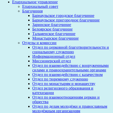
Епархиальное управление
Епархиальный совет
Благочиния
Барнаульское городское благочиние
Барнаульское пригородное благочиние
Заринское благочиние
Белоярское благочиние
Тальменское благочиние
Монастырское благочиние
Отделы и комиссии
Отдел по церковной благотворительности и
социальному служению
Информационный отдел
Миссионерский отдел
Отдел по взаимодействию с вооруженными
силами и правоохранительными органами
Отдел по взаимодействию с казачеством
Отдел по тюремному служению
Отдел по монастырям и монашеству
Отдел религиозного образования и
катехизации
Отдел по взаимоотношениям церкви и
общества
Отдел по делам молодёжи и православным
молодёжным организациям