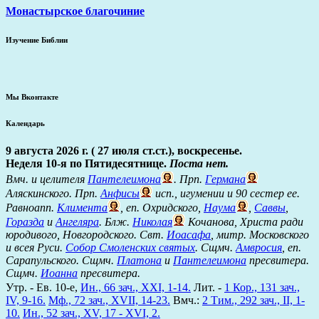
Монастырское благочиние
Изучение Библии
Мы Вконтакте
Календарь
9 августа 2026 г. ( 27 июля ст.ст.), воскресенье.
Неделя 10-я по Пятидесятнице.
Поста нет.
Вмч. и целителя
Пантелеимона
. Прп.
Германа
Аляскинского. Прп.
Анфисы
исп., игумении и 90 сестер ее.
Равноапп.
Климента
, еп. Охридского,
Наума
,
Саввы
,
Горазда
и
Ангеляра
. Блж.
Николая
Кочанова, Христа ради
юродивого, Новгородского. Свт.
Иоасафа
, митр. Московского
и всея Руси.
Собор Смоленских святых
. Сщмч.
Амвросия
, еп.
Сарапульского. Сщмч.
Платона
и
Пантелеимона
пресвитера.
Сщмч.
Иоанна
пресвитера.
Утр. - Ев. 10-е,
Ин., 66 зач., XXI, 1-14.
Лит. -
1 Кор., 131 зач.,
IV, 9-16.
Мф., 72 зач., XVII, 14-23.
Вмч.:
2 Тим., 292 зач., II, 1-
10.
Ин., 52 зач., XV, 17 - XVI, 2.