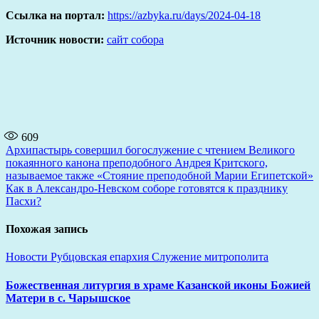
Ссылка на портал:
https://azbyka.ru/days/2024-04-18
Источник новости:
сайт собора
609
Навигация
Архипастырь совершил богослужение с чтением Великого
покаянного канона преподобного Андрея Критского,
по
называемое также «Стояние преподобной Марии Египетской»
записям
Как в Александро-Невском соборе готовятся к празднику
Пасхи?
Похожая запись
Новости
Рубцовская епархия
Служение митрополита
Божественная литургия в храме Казанской иконы Божией
Матери в с. Чарышское