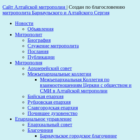
Сайт Алтайской митрополии
|
Создан по благословению
митрополита Барнаульского и Алтайского Сергия
Новости
Объявления
Митрополит
Биография
Служение митрополита
Послания
Публикации
Митрополия
Архиерейский совет
Межъепархиальные коллегии
Межъепархиальная Коллегия по
взаимоотношениям Церкви с обществом и
СМИ в Алтайской митрополии
Бийская епархия
Рубцовская епархия
Славгородская епархия
Почившее духовенство
Епархиальное управление
Епархиальный совет
Благочиния
Барнаульское городское благочиние