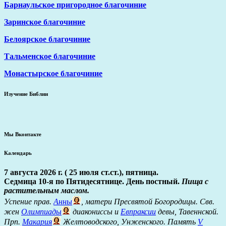
Барнаульское пригородное благочиние
Заринское благочиние
Белоярское благочиние
Тальменское благочиние
Монастырское благочиние
Изучение Библии
Мы Вконтакте
Календарь
7 августа 2026 г. ( 25 июля ст.ст.), пятница.
Седмица 10-я по Пятидесятнице. День постный.
Пища с
растительным маслом.
Успение прав.
Анны
, матери Пресвятой Богородицы. Свв.
жен
Олимпиады
диакониссы и
Евпраксии
девы, Тавеннской.
Прп.
Макария
Желтоводского, Унженского. Память
V