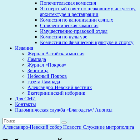
Попечительская комиссия
Экспертный совет по церковному искусству,
архитектуре и реставрации
Комиссия по канонизации святых
Ставленническая комиссия
Имущественно-правовой отдел
Комиссия по культуре
Комиссия по физической культуре и спорту
Издания
Журнал Алтайская миссия
Лампада
Журнал «Покров»
Звонница
Небесный Покров
газета Лампада
Александро-Невский вестник
Екатерининский изборник
Для СМИ
Контакты
Паломническая служба «Благодать»/ Анонсы
Александро-Невский собор
Новости
Служение митрополита