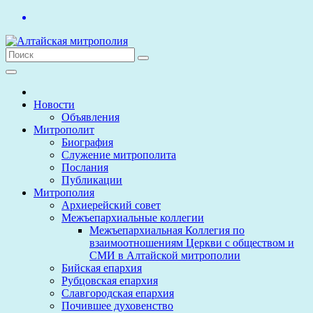
Перейти
к
содержимому
Новости
Объявления
Митрополит
Биография
Служение митрополита
Послания
Публикации
Митрополия
Архиерейский совет
Межъепархиальные коллегии
Межъепархиальная Коллегия по
взаимоотношениям Церкви с обществом и
СМИ в Алтайской митрополии
Бийская епархия
Рубцовская епархия
Славгородская епархия
Почившее духовенство