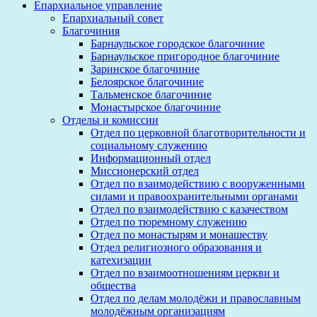
Епархиальное управление
Епархиальный совет
Благочиния
Барнаульское городское благочиние
Барнаульское пригородное благочиние
Заринское благочиние
Белоярское благочиние
Тальменское благочиние
Монастырское благочиние
Отделы и комиссии
Отдел по церковной благотворительности и
социальному служению
Информационный отдел
Миссионерский отдел
Отдел по взаимодействию с вооруженными
силами и правоохранительными органами
Отдел по взаимодействию с казачеством
Отдел по тюремному служению
Отдел по монастырям и монашеству
Отдел религиозного образования и
катехизации
Отдел по взаимоотношениям церкви и
общества
Отдел по делам молодёжи и православным
молодёжным организациям