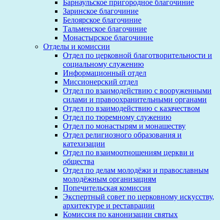
Барнаульское пригородное благочиние
Заринское благочиние
Белоярское благочиние
Тальменское благочиние
Монастырское благочиние
Отделы и комиссии
Отдел по церковной благотворительности и
социальному служению
Информационный отдел
Миссионерский отдел
Отдел по взаимодействию с вооруженными
силами и правоохранительными органами
Отдел по взаимодействию с казачеством
Отдел по тюремному служению
Отдел по монастырям и монашеству
Отдел религиозного образования и
катехизации
Отдел по взаимоотношениям церкви и
общества
Отдел по делам молодёжи и православным
молодёжным организациям
Попечительская комиссия
Экспертный совет по церковному искусству,
архитектуре и реставрации
Комиссия по канонизации святых