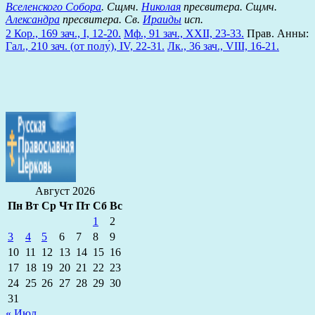
Вселенского Собора
. Сщмч.
Николая
пресвитера. Сщмч.
Александра
пресвитера. Св.
Ираиды
исп.
2 Кор., 169 зач., I, 12-20.
Мф., 91 зач., XXII, 23-33.
Прав. Анны:
Гал., 210 зач. (от полу́), IV, 22-31.
Лк., 36 зач., VIII, 16-21.
Август 2026
Пн
Вт
Ср
Чт
Пт
Сб
Вс
1
2
3
4
5
6
7
8
9
10
11
12
13
14
15
16
17
18
19
20
21
22
23
24
25
26
27
28
29
30
31
« Июл