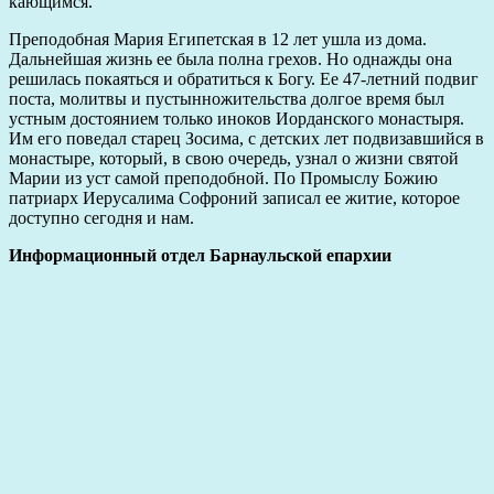
кающимся.
Преподобная Мария Египетская в 12 лет ушла из дома.
Дальнейшая жизнь ее была полна грехов. Но однажды она
решилась покаяться и обратиться к Богу. Ее 47-летний подвиг
поста, молитвы и пустынножительства долгое время был
устным достоянием только иноков Иорданского монастыря.
Им его поведал старец Зосима, с детских лет подвизавшийся в
монастыре, который, в свою очередь, узнал о жизни святой
Марии из уст самой преподобной. По Промыслу Божию
патриарх Иерусалима Софроний записал ее житие, которое
доступно сегодня и нам.
Информационный отдел Барнаульской епархии