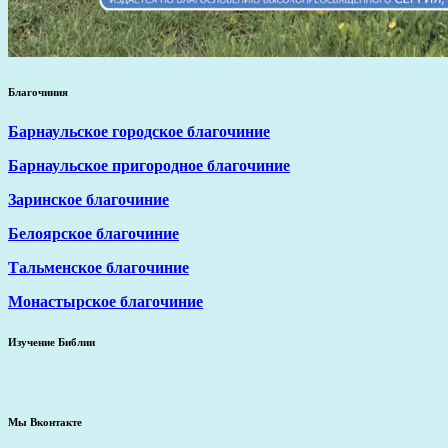
Благочиния
Барнаульское городское благочиние
Барнаульское пригородное благочиние
Заринское благочиние
Белоярское благочиние
Тальменское благочиние
Монастырское благочиние
Изучение Библии
Мы Вконтакте