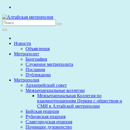
Перейти
к
содержимому
Новости
Объявления
Митрополит
Биография
Служение митрополита
Послания
Публикации
Митрополия
Архиерейский совет
Межъепархиальные коллегии
Межъепархиальная Коллегия по
взаимоотношениям Церкви с обществом и
СМИ в Алтайской митрополии
Бийская епархия
Рубцовская епархия
Славгородская епархия
Почившее духовенство