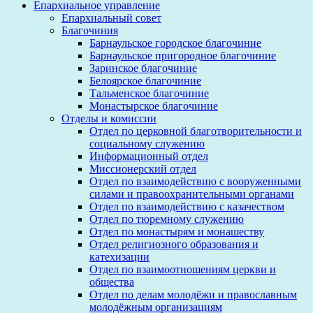
Епархиальное управление
Епархиальный совет
Благочиния
Барнаульское городское благочиние
Барнаульское пригородное благочиние
Заринское благочиние
Белоярское благочиние
Тальменское благочиние
Монастырское благочиние
Отделы и комиссии
Отдел по церковной благотворительности и
социальному служению
Информационный отдел
Миссионерский отдел
Отдел по взаимодействию с вооруженными
силами и правоохранительными органами
Отдел по взаимодействию с казачеством
Отдел по тюремному служению
Отдел по монастырям и монашеству
Отдел религиозного образования и
катехизации
Отдел по взаимоотношениям церкви и
общества
Отдел по делам молодёжи и православным
молодёжным организациям