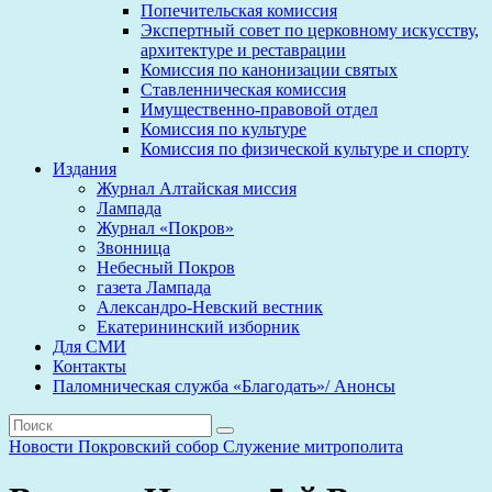
Попечительская комиссия
Экспертный совет по церковному искусству,
архитектуре и реставрации
Комиссия по канонизации святых
Ставленническая комиссия
Имущественно-правовой отдел
Комиссия по культуре
Комиссия по физической культуре и спорту
Издания
Журнал Алтайская миссия
Лампада
Журнал «Покров»
Звонница
Небесный Покров
газета Лампада
Александро-Невский вестник
Екатерининский изборник
Для СМИ
Контакты
Паломническая служба «Благодать»/ Анонсы
Новости
Покровский собор
Служение митрополита