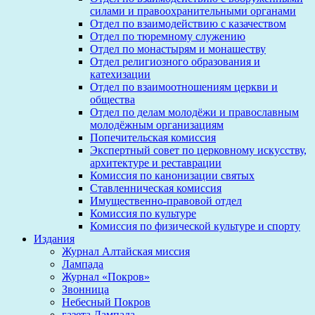
силами и правоохранительными органами
Отдел по взаимодействию с казачеством
Отдел по тюремному служению
Отдел по монастырям и монашеству
Отдел религиозного образования и
катехизации
Отдел по взаимоотношениям церкви и
общества
Отдел по делам молодёжи и православным
молодёжным организациям
Попечительская комиссия
Экспертный совет по церковному искусству,
архитектуре и реставрации
Комиссия по канонизации святых
Ставленническая комиссия
Имущественно-правовой отдел
Комиссия по культуре
Комиссия по физической культуре и спорту
Издания
Журнал Алтайская миссия
Лампада
Журнал «Покров»
Звонница
Небесный Покров
газета Лампада