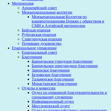
Митрополия
Архиерейский совет
Межъепархиальные коллегии
Межъепархиальная Коллегия по
взаимоотношениям Церкви с обществом и
СМИ в Алтайской митрополии
Бийская епархия
Рубцовская епархия
Славгородская епархия
Почившее духовенство
Епархиальное управление
Епархиальный совет
Благочиния
Барнаульское городское благочиние
Барнаульское пригородное благочиние
Заринское благочиние
Белоярское благочиние
Тальменское благочиние
Монастырское благочиние
Отделы и комиссии
Отдел по церковной благотворительности и
социальному служению
Информационный отдел
Миссионерский отдел
Отдел по взаимодействию с вооруженными