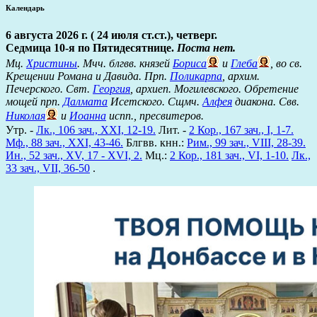
Календарь
6 августа 2026 г. ( 24 июля ст.ст.), четверг.
Седмица 10-я по Пятидесятнице.
Поста нет.
Мц.
Христины
. Мчч. блгвв. князей
Бориса
и
Глеба
, во св.
Крещении Романа и Давида. Прп.
Поликарпа
, архим.
Печерского. Свт.
Георгия
, архиеп. Могилевского. Обретение
мощей прп.
Далмата
Исетского. Сщмч.
Алфея
диакона. Свв.
Николая
и
Иоанна
испп., пресвитеров.
Утр. -
Лк., 106 зач., XXI, 12-19.
Лит. -
2 Кор., 167 зач., I, 1-7.
Мф., 88 зач., XXI, 43-46.
Блгвв. кнн.:
Рим., 99 зач., VIII, 28-39.
Ин., 52 зач., XV, 17 - XVI, 2.
Мц.:
2 Кор., 181 зач., VI, 1-10.
Лк.,
33 зач., VII, 36-50
.