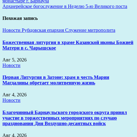
монастыре г. Барнаула
записям
Архиерейское богослужение в Неделю 5-ю Великого поста
Похожая запись
Новости
Рубцовская епархия
Служение митрополита
Божественная литургия в храме Казанской иконы Божией
Матери в с. Чарышское
Авг 5, 2026
Новости
Первая Литургия в Затоне: храм в честь Марии
Магдалины обретает молитвенную жизнь
Авг 4, 2026
Новости
Благочинный Барнаульского городского округа принял
участие в торжественных мероприятиях по случаю
празднования Дня Воздушно-десантных войск
Авг 4, 2026