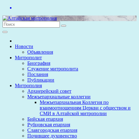
Перейти
к
содержимому
Новости
Объявления
Митрополит
Биография
Служение митрополита
Послания
Публикации
Митрополия
Архиерейский совет
Межъепархиальные коллегии
Межъепархиальная Коллегия по
взаимоотношениям Церкви с обществом и
СМИ в Алтайской митрополии
Бийская епархия
Рубцовская епархия
Славгородская епархия
Почившее духовенство