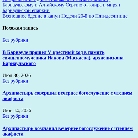
Навигация
Барнаульскому и Алтайскому Сергию от клира и мирян
по
Барнаульской епархии
записям
Всенощное бдение в канун Недели 20-й по Пятидесятнице
Похожая запись
Без рубрики
В Барнауле прошел V крестный ход в память
священномученика Иакова (Маскаева), архиепископа
Барнаульского
Июл 30, 2026
Без рубрики
Архипастырь совершил вечернее богослужение с чтением
акафиста
Июн 14, 2026
Без рубрики
Архипастырь возглавил вечернее богослужение с чтением
акафиста