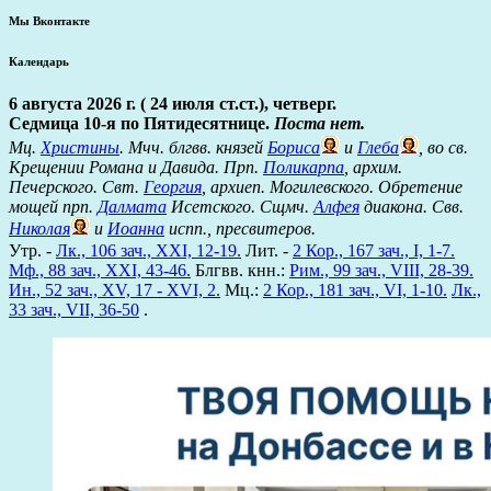
Мы Вконтакте
Календарь
6 августа 2026 г. ( 24 июля ст.ст.), четверг.
Седмица 10-я по Пятидесятнице.
Поста нет.
Мц.
Христины
. Мчч. блгвв. князей
Бориса
и
Глеба
, во св.
Крещении Романа и Давида. Прп.
Поликарпа
, архим.
Печерского. Свт.
Георгия
, архиеп. Могилевского. Обретение
мощей прп.
Далмата
Исетского. Сщмч.
Алфея
диакона. Свв.
Николая
и
Иоанна
испп., пресвитеров.
Утр. -
Лк., 106 зач., XXI, 12-19.
Лит. -
2 Кор., 167 зач., I, 1-7.
Мф., 88 зач., XXI, 43-46.
Блгвв. кнн.:
Рим., 99 зач., VIII, 28-39.
Ин., 52 зач., XV, 17 - XVI, 2.
Мц.:
2 Кор., 181 зач., VI, 1-10.
Лк.,
33 зач., VII, 36-50
.