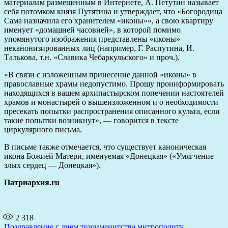
материалам размещенным в Интернете, А. Петутин называет
себя потомком князя Путятина и утверждает, что «Богородица
Сама назначила его хранителем «иконы»», а свою квартиру
именует «домашней часовней», в которой помимо
упомянутого изображения представлены «иконы»
неканонизированных лиц (например, Г. Распутина, И.
Талькова, т.н. «Славика Чебаркульского» и проч.).
«В связи с изложенным принесение данной «иконы» в
православные храмы недопустимо. Прошу проинформировать
находящихся в вашем архипастырском попечении настоятелей
храмов и монастырей о вышеизложенном и о необходимости
пресекать попытки распространения описанного культа, если
такие попытки возникнут», — говорится в тексте
циркулярного письма.
В письме также отмечается, что существует каноническая
икона Божией Матери, именуемая «Донецкая» («Умягчение
злых сердец — Донецкая»).
Патриархия.ru
2 318
Поздравление с днем тезоименитства митрополиту