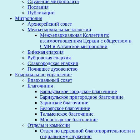
Служение митрополита
Послания
Публикации
Митрополия
Архиерейский совет
Межъепархиальные коллегии
Межъепархиальная Коллегия по
взаимоотношениям Церкви с обществом и
СМИ в Алтайской митрополии
Бийская епархия
Рубцовская епархия
Славгородская епархия
Почившее духовенство
Епархиальное управление
Епархиальный совет
Благочиния
Барнаульское городское благочиние
Барнаульское пригородное благочиние
Заринское благочиние
Белоярское благочиние
Тальменское благочиние
Монастырское благочиние
Отделы и комиссии
Отдел по церковной благотворительности и
социальному служению