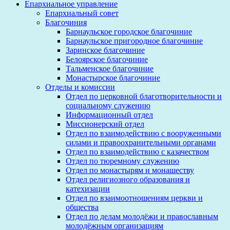
Епархиальное управление
Епархиальный совет
Благочиния
Барнаульское городское благочиние
Барнаульское пригородное благочиние
Заринское благочиние
Белоярское благочиние
Тальменское благочиние
Монастырское благочиние
Отделы и комиссии
Отдел по церковной благотворительности и
социальному служению
Информационный отдел
Миссионерский отдел
Отдел по взаимодействию с вооруженными
силами и правоохранительными органами
Отдел по взаимодействию с казачеством
Отдел по тюремному служению
Отдел по монастырям и монашеству
Отдел религиозного образования и
катехизации
Отдел по взаимоотношениям церкви и
общества
Отдел по делам молодёжи и православным
молодёжным организациям