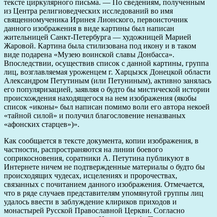
тексте циркулярного письма. — По сведениям, полученным
из Центра религиоведческих исследований во имя
священномученика Иринея Лионского, первоисточник
данного изображения в виде картины был написан
жительницей Санкт-Петербурга — художницей Марией
Жаровой. Картина была стилизована под икону и в таком
виде подарена «Музею воинской славы Донбасса».
Впоследствии, осуществив список с данной картины, группа
лиц, возглавляемая уроженцем г. Харцызск Донецкой области
Александром Петутиным (или Петуниным), активно занялась
его популяризацией, заявляя о будто бы мистической истории
происхождения находящегося на нем изображения (якобы
список «иконы» был написан помимо воли его автора некоей
«тайной силой» и получил благословение неназваных
«афонских старцев»)».
Как сообщается в тексте документа, копии изображения, в
частности, распространяются на линии боевого
соприкосновения, соратники А. Петутина публикуют в
Интернете ничем не подтвержденные материалы о будто бы
происходящих чудесах, исцелениях и пророчествах,
связанных с почитанием данного изображения. Отмечается,
что в ряде случаев представителям упомянутой группы лиц
удалось ввести в заблуждение клириков приходов и
монастырей Русской Православной Церкви. Согласно