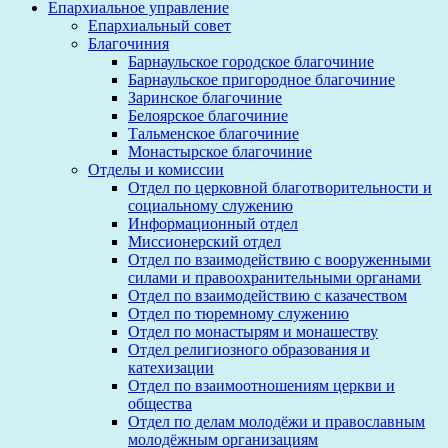
Епархиальное управление
Епархиальный совет
Благочиния
Барнаульское городское благочиние
Барнаульское пригородное благочиние
Заринское благочиние
Белоярское благочиние
Тальменское благочиние
Монастырское благочиние
Отделы и комиссии
Отдел по церковной благотворительности и
социальному служению
Информационный отдел
Миссионерский отдел
Отдел по взаимодействию с вооруженными
силами и правоохранительными органами
Отдел по взаимодействию с казачеством
Отдел по тюремному служению
Отдел по монастырям и монашеству
Отдел религиозного образования и
катехизации
Отдел по взаимоотношениям церкви и
общества
Отдел по делам молодёжи и православным
молодёжным организациям