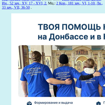
Ин., 52 зач., XV, 17 - XVI, 2.
Мц.:
2 Кор., 181 зач., VI, 1-10.
Лк.,
33 зач., VII, 36-50
.