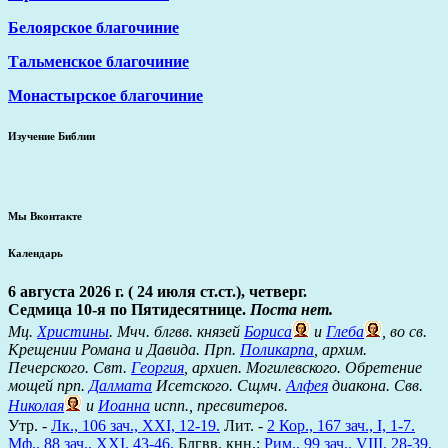
Белоярское благочиние
Тальменское благочиние
Монастырское благочиние
Изучение Библии
Мы Вконтакте
Календарь
6 августа 2026 г. ( 24 июля ст.ст.), четверг.
Седмица 10-я по Пятидесятнице.
Поста нет.
Мц.
Христины
. Мчч. блгвв. князей
Бориса
и
Глеба
, во св.
Крещении Романа и Давида. Прп.
Поликарпа
, архим.
Печерского. Свт.
Георгия
, архиеп. Могилевского. Обретение
мощей прп.
Далмата
Исетского. Сщмч.
Алфея
диакона. Свв.
Николая
и
Иоанна
испп., пресвитеров.
Утр. -
Лк., 106 зач., XXI, 12-19.
Лит. -
2 Кор., 167 зач., I, 1-7.
Мф., 88 зач., XXI, 43-46.
Блгвв. кнн.:
Рим., 99 зач., VIII, 28-39.