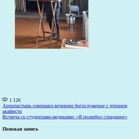
1 126
Навигация
Архипастырь совершил вечернее богослужение с чтением
акафиста
по
Встреча со студентами-медиками: «Я полюбил страдание»
записям
Похожая запись