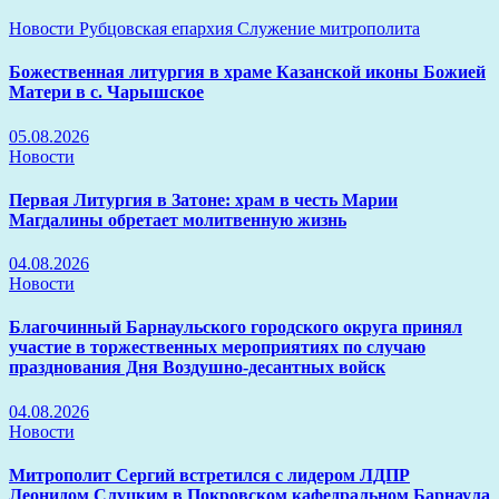
Новости
Рубцовская епархия
Служение митрополита
Божественная литургия в храме Казанской иконы Божией
Матери в с. Чарышское
05.08.2026
Новости
Первая Литургия в Затоне: храм в честь Марии
Магдалины обретает молитвенную жизнь
04.08.2026
Новости
Благочинный Барнаульского городского округа принял
участие в торжественных мероприятиях по случаю
празднования Дня Воздушно-десантных войск
04.08.2026
Новости
Митрополит Сергий встретился с лидером ЛДПР
Леонидом Слуцким в Покровском кафедральном Барнаула