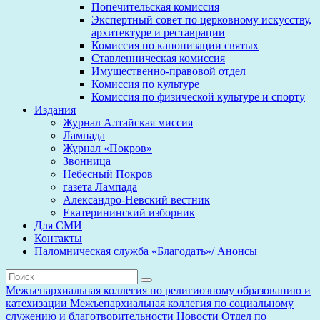
Попечительская комиссия
Экспертный совет по церковному искусству,
архитектуре и реставрации
Комиссия по канонизации святых
Ставленническая комиссия
Имущественно-правовой отдел
Комиссия по культуре
Комиссия по физической культуре и спорту
Издания
Журнал Алтайская миссия
Лампада
Журнал «Покров»
Звонница
Небесный Покров
газета Лампада
Александро-Невский вестник
Екатерининский изборник
Для СМИ
Контакты
Паломническая служба «Благодать»/ Анонсы
Межъепархиальная коллегия по религиозному образованию и
катехизации
Межъепархиальная коллегия по социальному
служению и благотворительности
Новости
Отдел по