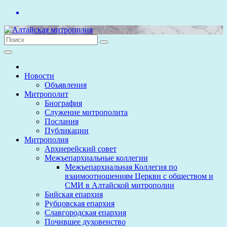
Перейти
к
содержимому
Новости
Объявления
Митрополит
Биография
Служение митрополита
Послания
Публикации
Митрополия
Архиерейский совет
Межъепархиальные коллегии
Межъепархиальная Коллегия по
взаимоотношениям Церкви с обществом и
СМИ в Алтайской митрополии
Бийская епархия
Рубцовская епархия
Славгородская епархия
Почившее духовенство