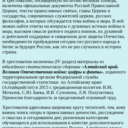
В хрестоматию, посвященную 80-летию Великой Победы,
включены официальные документы Русской Православной
Церкви, тексты православных святых, главы Церкви и
государства, современных служителей церкви, русских
философов, в которых обсуждается тема войны и мира. В ней
можно найти ответы на вопросы о духовных истоках войны и
мира, высоком смысле ратного подвига воинов, их духовной
и деятельной поддержке в священном деле защиты Отечества,
необходимости пробуждения сегодня сил русского народа в
битве за будущее России, как это не раз случалось в истории
страны.
В хрестоматию включены (IV раздел) материалы из
юбилейного статистического сборника
«
Алтайский край.
Великая Отечественная война: цифры и факты»
, изданного
территориальным органом Федеральной службы
государственной статистики по Алтайскому краю
(Алтайкрайстат) в 2015 г. (редакционная коллегия: В.М.
Мочалов, С.Ю. Баева, И.В. Супонина, Л.Я. Полуэктова).
Приносим благодарность за проделанный огромный труд.
Хрестоматия адресована широкому кругу читателей, тем, кому
важны поиск опоры в православных ценностях, рассуждения
о смыслах в сегодняшнем дне; различным категориям
обучающихся для использования в качестве дополнительного
материала при изучении истории России, Алтайского края и