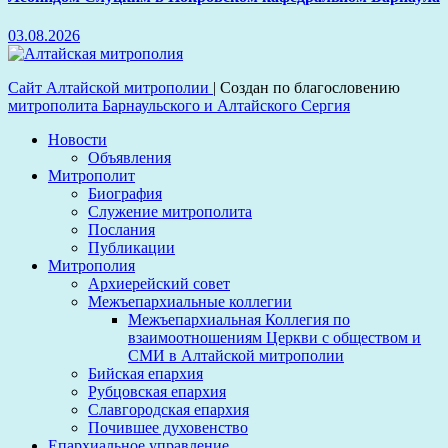
03.08.2026
Сайт Алтайской митрополии
|
Создан по благословению
митрополита Барнаульского и Алтайского Сергия
Новости
Объявления
Митрополит
Биография
Служение митрополита
Послания
Публикации
Митрополия
Архиерейский совет
Межъепархиальные коллегии
Межъепархиальная Коллегия по
взаимоотношениям Церкви с обществом и
СМИ в Алтайской митрополии
Бийская епархия
Рубцовская епархия
Славгородская епархия
Почившее духовенство
Епархиальное управление