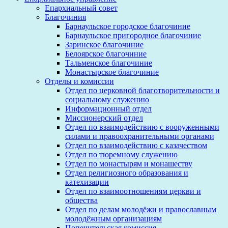
Епархиальный совет
Благочиния
Барнаульское городское благочиние
Барнаульское пригородное благочиние
Заринское благочиние
Белоярское благочиние
Тальменское благочиние
Монастырское благочиние
Отделы и комиссии
Отдел по церковной благотворительности и
социальному служению
Информационный отдел
Миссионерский отдел
Отдел по взаимодействию с вооруженными
силами и правоохранительными органами
Отдел по взаимодействию с казачеством
Отдел по тюремному служению
Отдел по монастырям и монашеству
Отдел религиозного образования и
катехизации
Отдел по взаимоотношениям церкви и
общества
Отдел по делам молодёжи и православным
молодёжным организациям
Попечительская комиссия