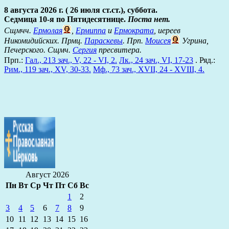
8 августа 2026 г. ( 26 июля ст.ст.), суббота.
Седмица 10-я по Пятидесятнице.
Поста нет.
Сщмчч.
Ермолая
,
Ермиппа
и
Ермократа
, иереев
Никомидийских. Прмц.
Параскевы
. Прп.
Моисея
Угрина,
Печерского. Сщмч.
Сергия
пресвитера.
Прп.:
Гал., 213 зач., V, 22 - VI, 2.
Лк., 24 зач., VI, 17-23
. Ряд.:
Рим., 119 зач., XV, 30-33.
Мф., 73 зач., XVII, 24 - XVIII, 4.
Август 2026
Пн
Вт
Ср
Чт
Пт
Сб
Вс
1
2
3
4
5
6
7
8
9
10
11
12
13
14
15
16