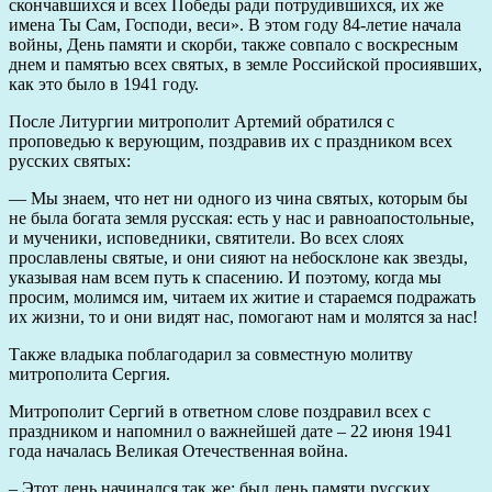
скончавшихся и всех Победы ради потрудившихся, их же
имена Ты Сам, Господи, веси». В этом году 84-летие начала
войны, День памяти и скорби, также совпало с воскресным
днем и памятью всех святых, в земле Российской просиявших,
как это было в 1941 году.
После Литургии митрополит Артемий обратился с
проповедью к верующим, поздравив их с праздником всех
русских святых:
— Мы знаем, что нет ни одного из чина святых, которым бы
не была богата земля русская: есть у нас и равноапостольные,
и мученики, исповедники, святители. Во всех слоях
прославлены святые, и они сияют на небосклоне как звезды,
указывая нам всем путь к спасению. И поэтому, когда мы
просим, молимся им, читаем их житие и стараемся подражать
их жизни, то и они видят нас, помогают нам и молятся за нас!
Также владыка поблагодарил за совместную молитву
митрополита Сергия.
Митрополит Сергий в ответном слове поздравил всех с
праздником и напомнил о важнейшей дате – 22 июня 1941
года началась Великая Отечественная война.
– Этот день начинался так же: был день памяти русских