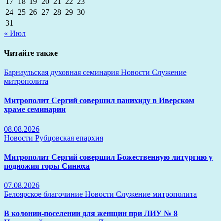
17
18
19
20
21
22
23
24
25
26
27
28
29
30
31
« Июл
Читайте также
Барнаульская духовная семинария
Новости
Служение
митрополита
Митрополит Сергий совершил панихиду в Иверском
храме семинарии
08.08.2026
Новости
Рубцовская епархия
Митрополит Сергий совершил Божественную литургию у
подножия горы Синюха
07.08.2026
Белоярское благочиние
Новости
Служение митрополита
В колонии-поселении для женщин при ЛИУ № 8