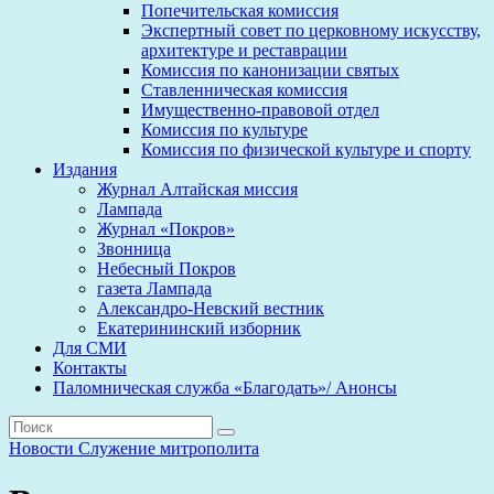
Попечительская комиссия
Экспертный совет по церковному искусству,
архитектуре и реставрации
Комиссия по канонизации святых
Ставленническая комиссия
Имущественно-правовой отдел
Комиссия по культуре
Комиссия по физической культуре и спорту
Издания
Журнал Алтайская миссия
Лампада
Журнал «Покров»
Звонница
Небесный Покров
газета Лампада
Александро-Невский вестник
Екатерининский изборник
Для СМИ
Контакты
Паломническая служба «Благодать»/ Анонсы
Новости
Служение митрополита