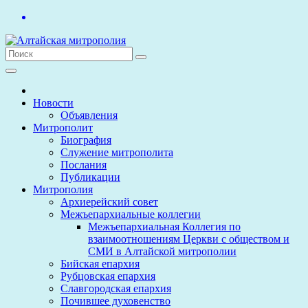
Перейти
к
содержимому
Новости
Объявления
Митрополит
Биография
Служение митрополита
Послания
Публикации
Митрополия
Архиерейский совет
Межъепархиальные коллегии
Межъепархиальная Коллегия по
взаимоотношениям Церкви с обществом и
СМИ в Алтайской митрополии
Бийская епархия
Рубцовская епархия
Славгородская епархия
Почившее духовенство