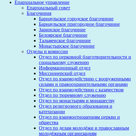
Епархиальное управление
Епархиальный совет
Благочиния
Барнаульское городское благочиние
Барнаульское пригородное благочиние
Заринское благочиние
Белоярское благочиние
Тальменское благочиние
Монастырское благочиние
Отделы и комиссии
Отдел по церковной благотворительности и
социальному служению
Информационный отдел
Миссионерский отдел
Отдел по взаимодействию с вооруженными
силами и правоохранительными органами
Отдел по взаимодействию с казачеством
Отдел по тюремному служению
Отдел по монастырям и монашеству
Отдел религиозного образования и
катехизации
Отдел по взаимоотношениям церкви и
общества
Отдел по делам молодёжи и православным
молодёжным организациям