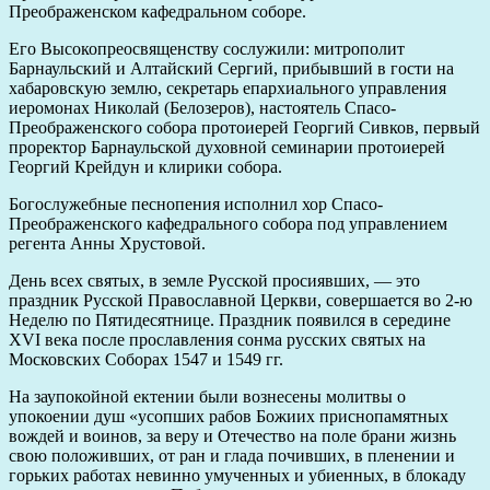
Преображенском кафедральном соборе.
Его Высокопреосвященству сослужили: митрополит
Барнаульский и Алтайский Сергий, прибывший в гости на
хабаровскую землю, секретарь епархиального управления
иеромонах Николай (Белозеров), настоятель Спасо-
Преображенского собора протоиерей Георгий Сивков, первый
проректор Барнаульской духовной семинарии протоиерей
Георгий Крейдун и клирики собора.
Богослужебные песнопения исполнил хор Спасо-
Преображенского кафедрального собора под управлением
регента Анны Хрустовой.
День всех святых, в земле Русской просиявших, — это
праздник Русской Православной Церкви, совершается во 2-ю
Неделю по Пятидесятнице. Праздник появился в середине
XVI века после прославления сонма русских святых на
Московских Соборах 1547 и 1549 гг.
На заупокойной ектении были вознесены молитвы о
упокоении душ «усопших рабов Божиих приснопамятных
вождей и воинов, за веру и Отечество на поле брани жизнь
свою положивших, от ран и глада почивших, в пленении и
горьких работах невинно умученных и убиенных, в блокаду