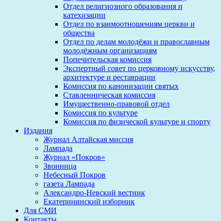
Отдел религиозного образования и
катехизации
Отдел по взаимоотношениям церкви и
общества
Отдел по делам молодёжи и православным
молодёжным организациям
Попечительская комиссия
Экспертный совет по церковному искусству,
архитектуре и реставрации
Комиссия по канонизации святых
Ставленническая комиссия
Имущественно-правовой отдел
Комиссия по культуре
Комиссия по физической культуре и спорту
Издания
Журнал Алтайская миссия
Лампада
Журнал «Покров»
Звонница
Небесный Покров
газета Лампада
Александро-Невский вестник
Екатерининский изборник
Для СМИ
Контакты