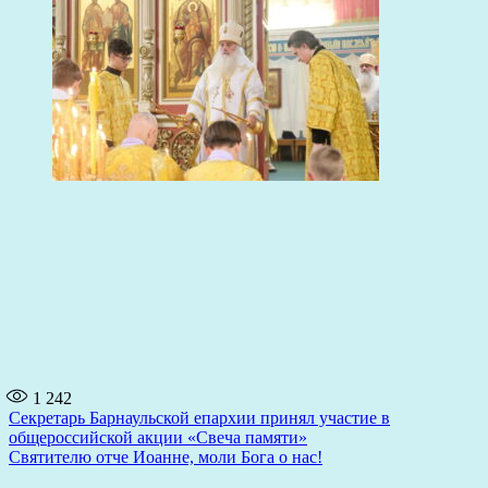
1 242
Навигация
Секретарь Барнаульской епархии принял участие в
общероссийской акции «Свеча памяти»
по
Святителю отче Иоанне, моли Бога о нас!
записям