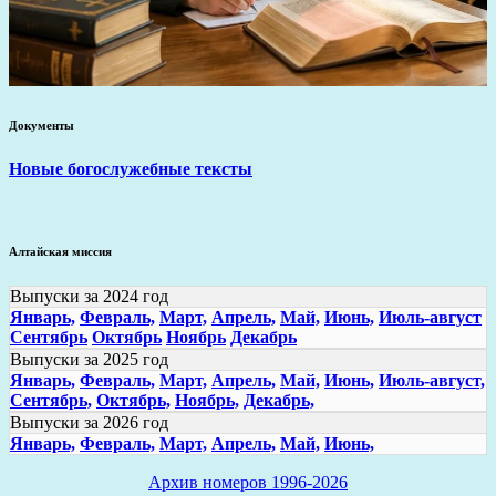
Документы
Новые богослужебные тексты
Алтайская миссия
Выпуски за 2024 год
Январь,
Февраль,
Март,
Апрель,
Май,
Июнь,
Июль-август
Сентябрь
Октябрь
Ноябрь
Декабрь
Выпуски за 2025 год
Январь,
Февраль,
Март,
Апрель,
Май,
Июнь,
Июль-август,
Сентябрь,
Октябрь,
Ноябрь,
Декабрь,
Выпуски за 2026 год
Январь,
Февраль,
Март,
Апрель,
Май,
Июнь,
Архив номеров 1996-2026