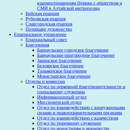
взаимоотношениям Церкви с обществом и
СМИ в Алтайской митрополии
Бийская епархия
Рубцовская епархия
Славгородская епархия
Почившее духовенство
Епархиальное управление
Епархиальный совет
Благочиния
Барнаульское городское благочиние
Барнаульское пригородное благочиние
Заринское благочиние
Белоярское благочиние
Тальменское благочиние
Монастырское благочиние
Отделы и комиссии
Отдел по церковной благотворительности и
социальному служению
Информационный отдел
Миссионерский отдел
Отдел по взаимодействию с вооруженными
силами и правоохранительными органами
Отдел по взаимодействию с казачеством
Отдел по тюремному служению
Отдел по монастырям и монашеству