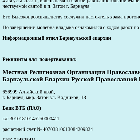
4 августа 2025 г., в день памяти святой равноапостольной Ма
чествуемой святой в п. Затон г. Барнаула.
Его Высокопреосвященству сослужил настоятель храма протои
По завершении молебна владыка ознакомился с ходом работ
п
Информационный отдел Барнаульской епархии
Реквизиты для пожертвования:
Местная Религиозная Организация Православ
Барнаульской Епархии Русской Православной
656909 Алтайский край,
г. Барнаул, мкр. Затон ул. Водников, 18
Банк ВТБ (ПАО)
к/с 30101810145250000411
расчетный счет № 40703810613084209824
БИК 044525411