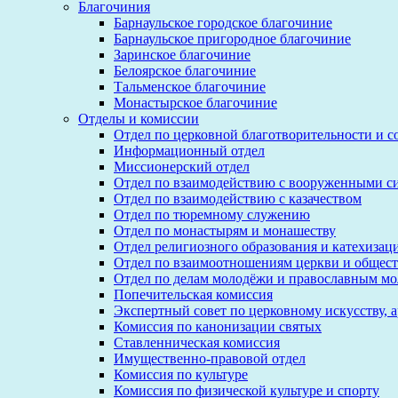
Благочиния
Барнаульское городское благочиние
Барнаульское пригородное благочиние
Заринское благочиние
Белоярское благочиние
Тальменское благочиние
Монастырское благочиние
Отделы и комиссии
Отдел по церковной благотворительности и 
Информационный отдел
Миссионерский отдел
Отдел по взаимодействию с вооруженными с
Отдел по взаимодействию с казачеством
Отдел по тюремному служению
Отдел по монастырям и монашеству
Отдел религиозного образования и катехизац
Отдел по взаимоотношениям церкви и общест
Отдел по делам молодёжи и православным м
Попечительская комиссия
Экспертный совет по церковному искусству, 
Комиссия по канонизации святых
Ставленническая комиссия
Имущественно-правовой отдел
Комиссия по культуре
Комиссия по физической культуре и спорту