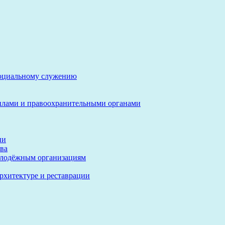
социальному служению
илами и правоохранительными органами
ии
ва
олодёжным организациям
архитектуре и реставрации