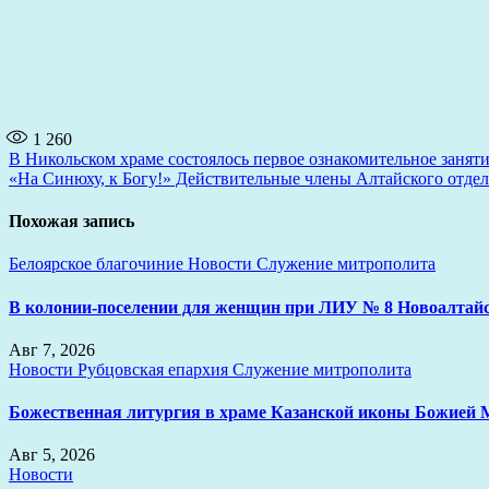
1 260
Навигация
В Никольском храме состоялось первое ознакомительное заня
«На Синюху, к Богу!» Действительные члены Алтайского отд
по
записям
Похожая запись
Белоярское благочиние
Новости
Служение митрополита
В колонии-поселении для женщин при ЛИУ № 8 Новоалтайс
Авг 7, 2026
Новости
Рубцовская епархия
Служение митрополита
Божественная литургия в храме Казанской иконы Божией 
Авг 5, 2026
Новости