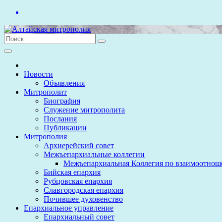
Перейти
к
содержимому
Новости
Объявления
Митрополит
Биография
Служение митрополита
Послания
Публикации
Митрополия
Архиерейский совет
Межъепархиальные коллегии
Межъепархиальная Коллегия по взаимоотнош
Бийская епархия
Рубцовская епархия
Славгородская епархия
Почившее духовенство
Епархиальное управление
Епархиальный совет