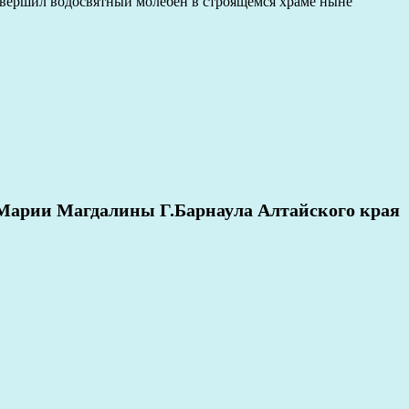
вершил водосвятный молебен в строящемся храме ныне
Марии Магдалины Г.Барнаула Алтайского края