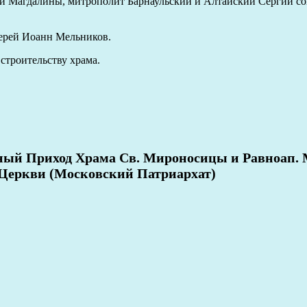
рии Магдалины
,
митрополит Барнаульский и Алтайский Сергий со
ерей Иоанн Мельников.
о
строительству храма.
ный Приход Храма Св. Мироносицы и Равноап. 
 Церкви (Московский Патриархат)