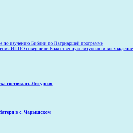
тие по изучению Библии по Патриаршей программе
еления ИППО совершили Божественную литургию и восхождение
ка состоялась Литургия
Матери в с. Чарышском