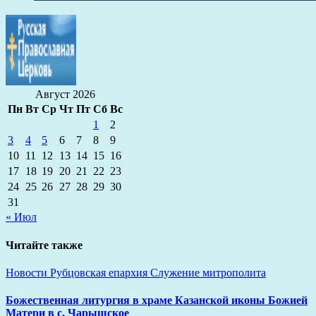
Август 2026
Пн
Вт
Ср
Чт
Пт
Сб
Вс
1
2
3
4
5
6
7
8
9
10
11
12
13
14
15
16
17
18
19
20
21
22
23
24
25
26
27
28
29
30
31
« Июл
Читайте также
Новости
Рубцовская епархия
Служение митрополита
Божественная литургия в храме Казанской иконы Божией
Матери в с. Чарышское