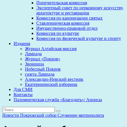
Попечительская комиссия
Экспертный совет по церковному искусству,
архитектуре и реставрации
Комиссия по канонизации святых
Ставленническая комиссия
Имущественно-правовой отдел
Комиссия по культуре
Комиссия по физической культуре и спорту
Издания
Журнал Алтайская миссия
Лампада
Журнал «Покров»
Звонница
Небесный Покров
газета Лампада
Александро-Невский вестник
Екатерининский изборник
Для СМИ
Контакты
Паломническая служба «Благодать»/ Анонсы
Новости
Покровский собор
Служение митрополита