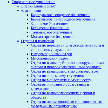
Епархиальное управление
Епархиальный совет
Благочиния
Барнаульское городское благочиние
Барнаульское пригородное благочиние
Заринское благочиние
Белоярское благочиние
Тальменское благочиние
Монастырское благочиние
Отделы и комиссии
Отдел по церковной благотворительности и
социальному служению
Информационный отдел
Миссионерский отдел
Отдел по взаимодействию с вооруженными
силами и правоохранительными органами
Отдел по взаимодействию с казачеством
Отдел по тюремному служению
Отдел по монастырям и монашеству
Отдел религиозного образования и
катехизации
Отдел по взаимоотношениям церкви и
общества
Отдел по делам молодёжи и православным
молодёжным организациям