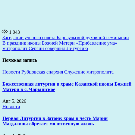
1 043
Навигация
Заседание ученого совета Барнаульской духовной семинарии
В праздник иконы Божией Матери «Прибавление ума»
по
митрополит Сергий совершил Литургию
записям
Похожая запись
Новости
Рубцовская епархия
Служение митрополита
Божественная литургия в храме Казанской иконы Божией
Матери в с. Чарышское
Авг 5, 2026
Новости
Первая Литургия в Затоне: храм в честь Марии
Магдалины обретает молитвенную жизнь