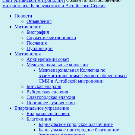
Сайт Алтайской митрополии
|
Создан по благословению
митрополита Барнаульского и Алтайского Сергия
Новости
Объявления
Митрополит
Биография
Служение митрополита
Послания
Публикации
Митрополия
Архиерейский совет
Межъепархиальные коллегии
Межъепархиальная Коллегия по
взаимоотношениям Церкви с обществом и
СМИ в Алтайской митрополии
Бийская епархия
Рубцовская епархия
Славгородская епархия
Почившее духовенство
Епархиальное управление
Епархиальный совет
Благочиния
Барнаульское городское благочиние
Барнаульское пригородное благочиние