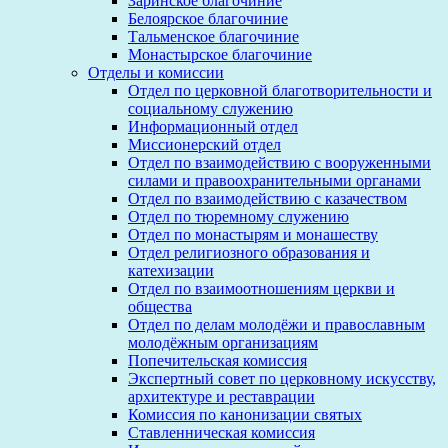
Заринское благочиние
Белоярское благочиние
Тальменское благочиние
Монастырское благочиние
Отделы и комиссии
Отдел по церковной благотворительности и
социальному служению
Информационный отдел
Миссионерский отдел
Отдел по взаимодействию с вооруженными
силами и правоохранительными органами
Отдел по взаимодействию с казачеством
Отдел по тюремному служению
Отдел по монастырям и монашеству
Отдел религиозного образования и
катехизации
Отдел по взаимоотношениям церкви и
общества
Отдел по делам молодёжи и православным
молодёжным организациям
Попечительская комиссия
Экспертный совет по церковному искусству,
архитектуре и реставрации
Комиссия по канонизации святых
Ставленническая комиссия