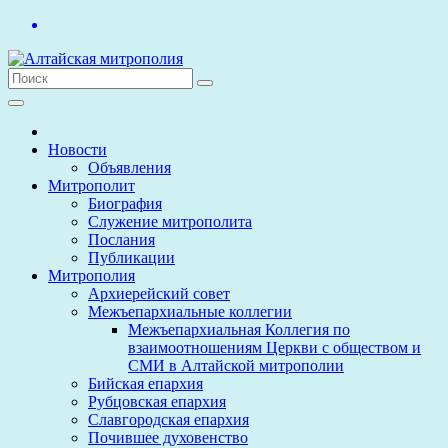
Перейти
к
содержимому
Новости
Объявления
Митрополит
Биография
Служение митрополита
Послания
Публикации
Митрополия
Архиерейский совет
Межъепархиальные коллегии
Межъепархиальная Коллегия по
взаимоотношениям Церкви с обществом и
СМИ в Алтайской митрополии
Бийская епархия
Рубцовская епархия
Славгородская епархия
Почившее духовенство