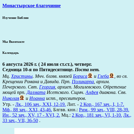
Монастырское благочиние
Изучение Библии
Мы Вконтакте
Календарь
6 августа 2026 г. ( 24 июля ст.ст.), четверг.
Седмица 10-я по Пятидесятнице.
Поста нет.
Мц.
Христины
. Мчч. блгвв. князей
Бориса
и
Глеба
, во св.
Крещении Романа и Давида. Прп.
Поликарпа
, архим.
Печерского. Свт.
Георгия
, архиеп. Могилевского. Обретение
мощей прп.
Далмата
Исетского. Сщмч.
Алфея
диакона. Свв.
Николая
и
Иоанна
испп., пресвитеров.
Утр. -
Лк., 106 зач., XXI, 12-19.
Лит. -
2 Кор., 167 зач., I, 1-7.
Мф., 88 зач., XXI, 43-46.
Блгвв. кнн.:
Рим., 99 зач., VIII, 28-39.
Ин., 52 зач., XV, 17 - XVI, 2.
Мц.:
2 Кор., 181 зач., VI, 1-10.
Лк.,
33 зач., VII, 36-50
.