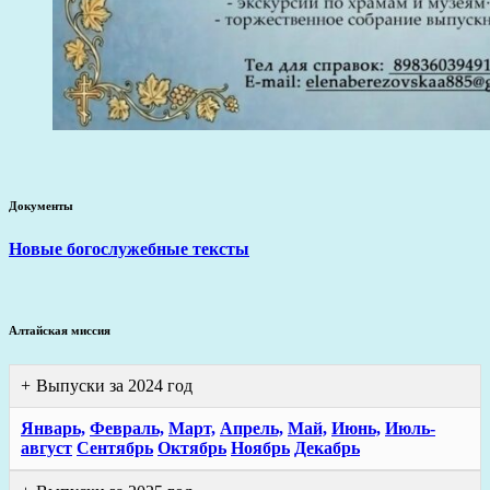
Документы
Новые богослужебные тексты
Алтайская миссия
Выпуски за 2024 год
Январь,
Февраль,
Март,
Апрель,
Май,
Июнь,
Июль-
август
Сентябрь
Октябрь
Ноябрь
Декабрь