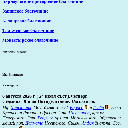
Барнаульское пригородное благочиние
Заринское благочиние
Белоярское благочиние
Тальменское благочиние
Монастырское благочиние
Изучение Библии
Мы Вконтакте
Календарь
6 августа 2026 г. ( 24 июля ст.ст.), четверг.
Седмица 10-я по Пятидесятнице.
Поста нет.
Мц.
Христины
. Мчч. блгвв. князей
Бориса
и
Глеба
, во св.
Крещении Романа и Давида. Прп.
Поликарпа
, архим.
Печерского. Свт.
Георгия
, архиеп. Могилевского. Обретение
мощей прп.
Далмата
Исетского. Сщмч.
Алфея
диакона. Свв.