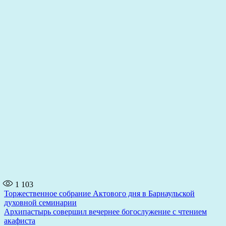
1 103
Навигация
Торжественное собрание Актового дня в Барнаульской
духовной семинарии
по
Архипастырь совершил вечернее богослужение с чтением
записям
акафиста