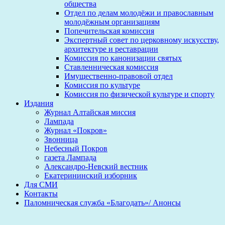
общества
Отдел по делам молодёжи и православным
молодёжным организациям
Попечительская комиссия
Экспертный совет по церковному искусству,
архитектуре и реставрации
Комиссия по канонизации святых
Ставленническая комиссия
Имущественно-правовой отдел
Комиссия по культуре
Комиссия по физической культуре и спорту
Издания
Журнал Алтайская миссия
Лампада
Журнал «Покров»
Звонница
Небесный Покров
газета Лампада
Александро-Невский вестник
Екатерининский изборник
Для СМИ
Контакты
Паломническая служба «Благодать»/ Анонсы