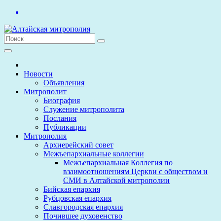
Перейти
к
содержимому
Новости
Объявления
Митрополит
Биография
Служение митрополита
Послания
Публикации
Митрополия
Архиерейский совет
Межъепархиальные коллегии
Межъепархиальная Коллегия по
взаимоотношениям Церкви с обществом и
СМИ в Алтайской митрополии
Бийская епархия
Рубцовская епархия
Славгородская епархия
Почившее духовенство