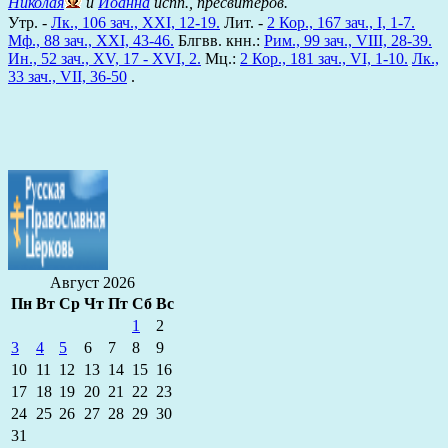
Николая
и
Иоанна
испп., пресвитеров.
Утр. -
Лк., 106 зач., XXI, 12-19.
Лит. -
2 Кор., 167 зач., I, 1-7.
Мф., 88 зач., XXI, 43-46.
Блгвв. кнн.:
Рим., 99 зач., VIII, 28-39.
Ин., 52 зач., XV, 17 - XVI, 2.
Мц.:
2 Кор., 181 зач., VI, 1-10.
Лк.,
33 зач., VII, 36-50
.
Август 2026
Пн
Вт
Ср
Чт
Пт
Сб
Вс
1
2
3
4
5
6
7
8
9
10
11
12
13
14
15
16
17
18
19
20
21
22
23
24
25
26
27
28
29
30
31