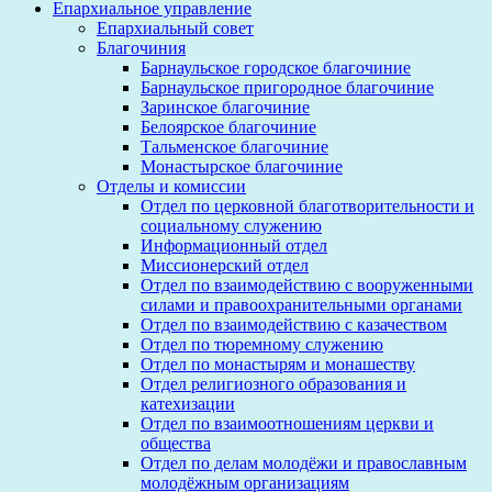
Епархиальное управление
Епархиальный совет
Благочиния
Барнаульское городское благочиние
Барнаульское пригородное благочиние
Заринское благочиние
Белоярское благочиние
Тальменское благочиние
Монастырское благочиние
Отделы и комиссии
Отдел по церковной благотворительности и
социальному служению
Информационный отдел
Миссионерский отдел
Отдел по взаимодействию с вооруженными
силами и правоохранительными органами
Отдел по взаимодействию с казачеством
Отдел по тюремному служению
Отдел по монастырям и монашеству
Отдел религиозного образования и
катехизации
Отдел по взаимоотношениям церкви и
общества
Отдел по делам молодёжи и православным
молодёжным организациям