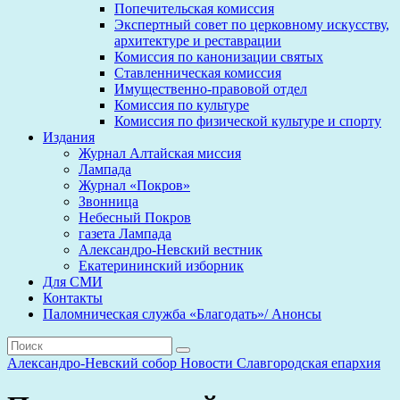
Попечительская комиссия
Экспертный совет по церковному искусству,
архитектуре и реставрации
Комиссия по канонизации святых
Ставленническая комиссия
Имущественно-правовой отдел
Комиссия по культуре
Комиссия по физической культуре и спорту
Издания
Журнал Алтайская миссия
Лампада
Журнал «Покров»
Звонница
Небесный Покров
газета Лампада
Александро-Невский вестник
Екатерининский изборник
Для СМИ
Контакты
Паломническая служба «Благодать»/ Анонсы
Александро-Невский собор
Новости
Славгородская епархия