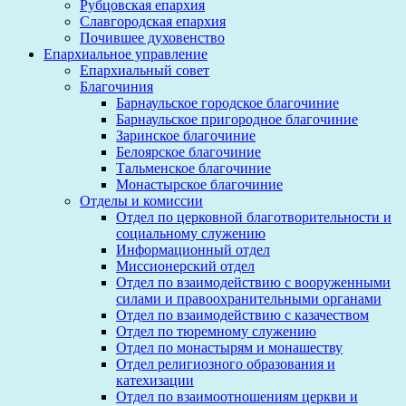
Рубцовская епархия
Славгородская епархия
Почившее духовенство
Епархиальное управление
Епархиальный совет
Благочиния
Барнаульское городское благочиние
Барнаульское пригородное благочиние
Заринское благочиние
Белоярское благочиние
Тальменское благочиние
Монастырское благочиние
Отделы и комиссии
Отдел по церковной благотворительности и
социальному служению
Информационный отдел
Миссионерский отдел
Отдел по взаимодействию с вооруженными
силами и правоохранительными органами
Отдел по взаимодействию с казачеством
Отдел по тюремному служению
Отдел по монастырям и монашеству
Отдел религиозного образования и
катехизации
Отдел по взаимоотношениям церкви и