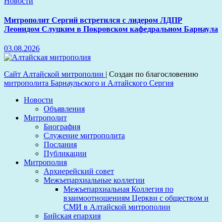
Новости
Митрополит Сергий встретился с лидером ЛДПР
Леонидом Слуцким в Покровском кафедральном Барнаула
03.08.2026
Сайт Алтайской митрополии
|
Создан по благословению
митрополита Барнаульского и Алтайского Сергия
Новости
Объявления
Митрополит
Биография
Служение митрополита
Послания
Публикации
Митрополия
Архиерейский совет
Межъепархиальные коллегии
Межъепархиальная Коллегия по
взаимоотношениям Церкви с обществом и
СМИ в Алтайской митрополии
Бийская епархия