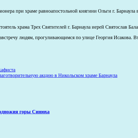
ионера при храме равноапостольной княгини Ольги г. Барнаула 
тоятель храма Трех Святителей г. Барнаула иерей Святослав Бала
встречу людям, прогуливающимся по улице Георгия Исакова. Вто
кафиста
готворительную акцию в Никольском храме Барнаула
подножия горы Синюха