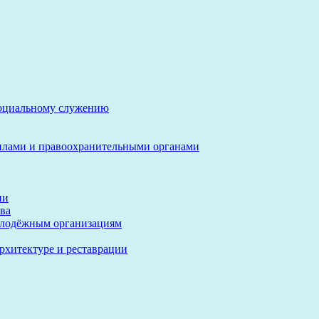
социальному служению
илами и правоохранительными органами
ии
ва
олодёжным организациям
архитектуре и реставрации