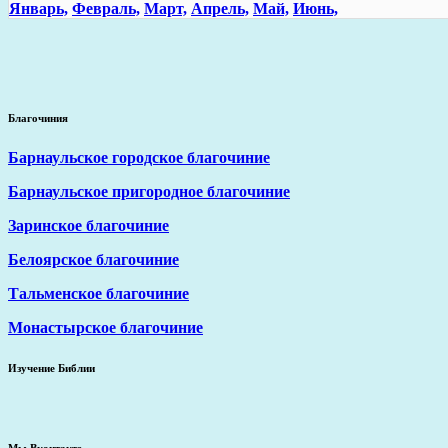
Январь,
Февраль,
Март,
Апрель,
Май,
Июнь,
Благочиния
Барнаульское городское благочиние
Барнаульское пригородное благочиние
Заринское благочиние
Белоярское благочиние
Тальменское благочиние
Монастырское благочиние
Изучение Библии
Мы Вконтакте