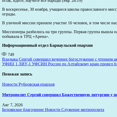
Итак, идите, научите все народы (Мф. 28:19)
В воскресенье, 30 ноября, учащиеся школы православного мисс
ограды.
В уличной миссии приняли участие 16 человек, в том числе нас
Миссионеры разбились на три группы. Первая группа вышла на
побывала в ТРЦ «Арена».
Информационный отдел Барнаульской епархии
749
Навигация
Владыка Сергий совершил вечернее богослужение с чтением а
УФИЦ 1 ЛИУ-1 УФСИН России по Алтайскому краю провел бла
по
записям
Похожая запись
Новости
Рубцовская епархия
Митрополит Сергий совершил Божественную литургию у 
Авг 7, 2026
Белоярское благочиние
Новости
Служение митрополита