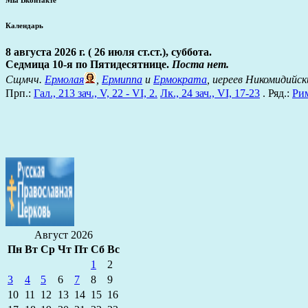
Календарь
8 августа 2026 г. ( 26 июля ст.ст.), суббота.
Седмица 10-я по Пятидесятнице.
Поста нет.
Сщмчч.
Ермолая
,
Ермиппа
и
Ермократа
, иереев Никомидийск
Прп.:
Гал., 213 зач., V, 22 - VI, 2.
Лк., 24 зач., VI, 17-23
. Ряд.:
Рим
Август 2026
Пн
Вт
Ср
Чт
Пт
Сб
Вс
1
2
3
4
5
6
7
8
9
10
11
12
13
14
15
16