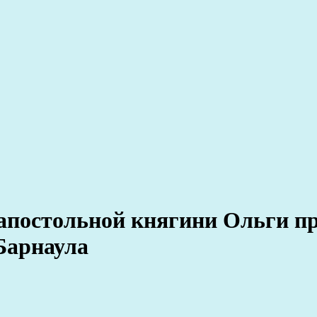
апостольной княгини Ольги пр
Барнаула