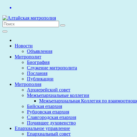
Перейти
к
содержимому
Новости
Объявления
Митрополит
Биография
Служение митрополита
Послания
Публикации
Митрополия
Архиерейский совет
Межъепархиальные коллегии
Межъепархиальная Коллегия по взаимоотнош
Бийская епархия
Рубцовская епархия
Славгородская епархия
Почившее духовенство
Епархиальное управление
Епархиальный совет