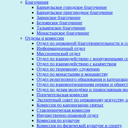
Благочиния
Барнаульское городское благочиние
Барнаульское пригородное благочиние
Заринское благочиние
Белоярское благочиние
Тальменское благочиние
Монастырское благочиние
Отделы и комиссии
Отдел по церковной благотворительности и 
Информационный отдел
Миссионерский отдел
Отдел по взаимодействию с вооруженными с
Отдел по взаимодействию с казачеством
Отдел по тюремному служению
Отдел по монастырям и монашеству
Отдел религиозного образования и катехизац
Отдел по взаимоотношениям церкви и общест
Отдел по делам молодёжи и православным м
Попечительская комиссия
Экспертный совет по церковному искусству, 
Комиссия по канонизации святых
Ставленническая комиссия
Имущественно-правовой отдел
Комиссия по культуре
Комиссия по физической культуре и спорту