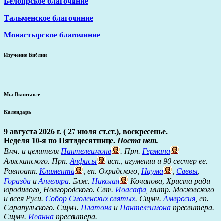
Белоярское благочиние
Тальменское благочиние
Монастырское благочиние
Изучение Библии
Мы Вконтакте
Календарь
9 августа 2026 г. ( 27 июля ст.ст.), воскресенье.
Неделя 10-я по Пятидесятнице.
Поста нет.
Вмч. и целителя
Пантелеимона
. Прп.
Германа
Аляскинского. Прп.
Анфисы
исп., игумении и 90 сестер ее.
Равноапп.
Климента
, еп. Охридского,
Наума
,
Саввы
,
Горазда
и
Ангеляра
. Блж.
Николая
Кочанова, Христа ради
юродивого, Новгородского. Свт.
Иоасафа
, митр. Московского
и всея Руси.
Собор Смоленских святых
. Сщмч.
Амвросия
, еп.
Сарапульского. Сщмч.
Платона
и
Пантелеимона
пресвитера.
Сщмч.
Иоанна
пресвитера.