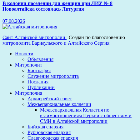
В колонии-поселении для женщин при ЛИУ № 8
Новоалтайска состоялась Литургия
07.08.2026
Сайт Алтайской митрополии
|
Создан по благословению
митрополита Барнаульского и Алтайского Сергия
Новости
Объявления
Митрополит
Биография
Служение митрополита
Послания
Публикации
Митрополия
Архиерейский совет
Межъепархиальные коллегии
Межъепархиальная Коллегия по
взаимоотношениям Церкви с обществом и
СМИ в Алтайской митрополии
Бийская епархия
Рубцовская епархия
Славгородская епархия