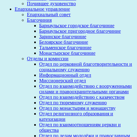
Почившее духовенство
Епархиальное управление
Епархиальный совет
Благочиния
Барнаульское городское благочиние
Барнаульское пригородное благочиние
Заринское благочиние
Белоярское благочиние
Тальменское благочиние
Монастырское благочиние
Отделы и комиссии
Отдел по церковной благотворительности и
социальному служению
Информационный отдел
Миссионерский отдел
Отдел по взаимодействию с вооруженными
силами и правоохранительными органами
Отдел по взаимодействию с казачеством
Отдел по тюремному служению
Отдел по монастырям и монашеству
Отдел религиозного образования и
катехизации
Отдел по взаимоотношениям церкви и
общества
Отдел по делам молодёжи и православным