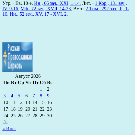
Утр. - Ев. 10-е,
Ин., 66 зач., XXI, 1-14.
Лит. -
1 Кор., 131 зач.,
IV, 9-16.
Мф., 72 зач., XVII, 14-23.
Вмч.:
2 Тим., 292 зач., II, 1-
10.
Ин., 52 зач., XV, 17 - XVI, 2.
Август 2026
Пн
Вт
Ср
Чт
Пт
Сб
Вс
1
2
3
4
5
6
7
8
9
10
11
12
13
14
15
16
17
18
19
20
21
22
23
24
25
26
27
28
29
30
31
« Июл