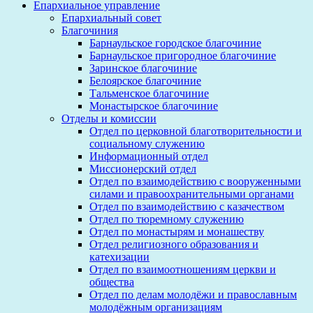
Епархиальное управление
Епархиальный совет
Благочиния
Барнаульское городское благочиние
Барнаульское пригородное благочиние
Заринское благочиние
Белоярское благочиние
Тальменское благочиние
Монастырское благочиние
Отделы и комиссии
Отдел по церковной благотворительности и
социальному служению
Информационный отдел
Миссионерский отдел
Отдел по взаимодействию с вооруженными
силами и правоохранительными органами
Отдел по взаимодействию с казачеством
Отдел по тюремному служению
Отдел по монастырям и монашеству
Отдел религиозного образования и
катехизации
Отдел по взаимоотношениям церкви и
общества
Отдел по делам молодёжи и православным
молодёжным организациям