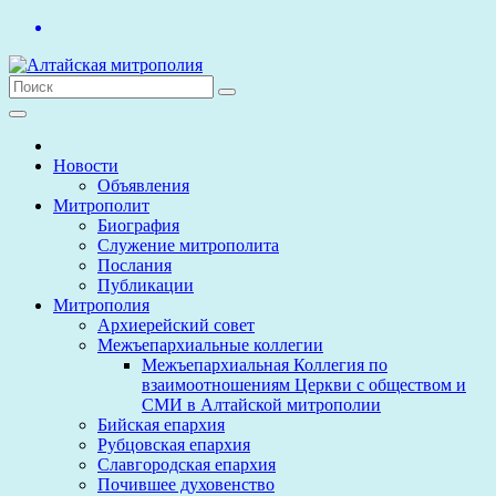
Перейти
к
содержимому
Новости
Объявления
Митрополит
Биография
Служение митрополита
Послания
Публикации
Митрополия
Архиерейский совет
Межъепархиальные коллегии
Межъепархиальная Коллегия по
взаимоотношениям Церкви с обществом и
СМИ в Алтайской митрополии
Бийская епархия
Рубцовская епархия
Славгородская епархия
Почившее духовенство