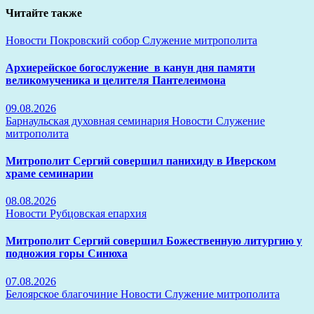
Читайте также
Новости
Покровский собор
Служение митрополита
Архиерейское богослужение в канун дня памяти
великомученика и целителя Пантелеимона
09.08.2026
Барнаульская духовная семинария
Новости
Служение
митрополита
Митрополит Сергий совершил панихиду в Иверском
храме семинарии
08.08.2026
Новости
Рубцовская епархия
Митрополит Сергий совершил Божественную литургию у
подножия горы Синюха
07.08.2026
Белоярское благочиние
Новости
Служение митрополита