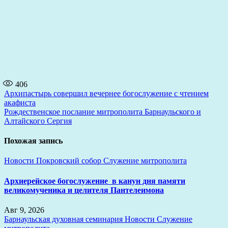
406
Навигация
Архипастырь совершил вечернее богослужение с чтением
акафиста
по
Рождественское послание митрополита Барнаульского и
записям
Алтайского Сергия
Похожая запись
Новости
Покровский собор
Служение митрополита
Архиерейское богослужение в канун дня памяти
великомученика и целителя Пантелеимона
Авг 9, 2026
Барнаульская духовная семинария
Новости
Служение