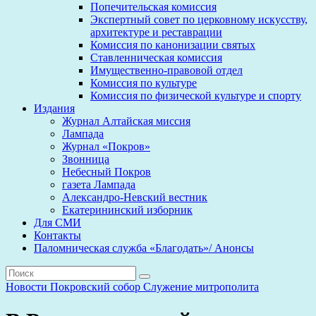
Попечительская комиссия
Экспертный совет по церковному искусству,
архитектуре и реставрации
Комиссия по канонизации святых
Ставленническая комиссия
Имущественно-правовой отдел
Комиссия по культуре
Комиссия по физической культуре и спорту
Издания
Журнал Алтайская миссия
Лампада
Журнал «Покров»
Звонница
Небесный Покров
газета Лампада
Александро-Невский вестник
Екатерининский изборник
Для СМИ
Контакты
Паломническая служба «Благодать»/ Анонсы
Новости
Покровский собор
Служение митрополита