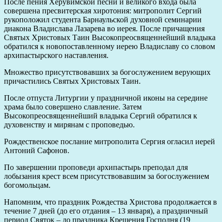
После пения Херувимской песни и великого входа была
совершена пресвитерская хиротония: митрополит Сергий
рукоположил студента Барнаульской духовной семинарии
диакона Владислава Лазарева во иерея. После причащения
Святых Христовых Таин Высокопреосвященнейший владыка
обратился к новопоставленному иерею Владиславу со словом
архипастырского наставления.
Множество присутствовавших за богослужением верующих
причастились Святых Христовых Таин.
После отпуста Литургии у праздничной иконы на середине
храма было совершено славление. Затем
Высокопреосвященнейший владыка Сергий обратился к
духовенству и мирянам с проповедью.
Рождественское послание митрополита Сергия огласил иерей
Антоний Сафонов.
По завершении проповеди архипастырь преподал для
лобызания крест всем присутствовавшим за богослужением
богомольцам.
Напомним, что праздник Рождества Христова продолжается в
течение 7 дней (до его отдания – 13 января), а праздничный
период Святок – до праздника Крещения Господня (19