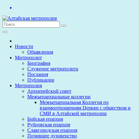
Перейти
к
содержимому
Новости
Объявления
Митрополит
Биография
Служение митрополита
Послания
Публикации
Митрополия
Архиерейский совет
Межъепархиальные коллегии
Межъепархиальная Коллегия по
взаимоотношениям Церкви с обществом и
СМИ в Алтайской митрополии
Бийская епархия
Рубцовская епархия
Славгородская епархия
Почившее духовенство