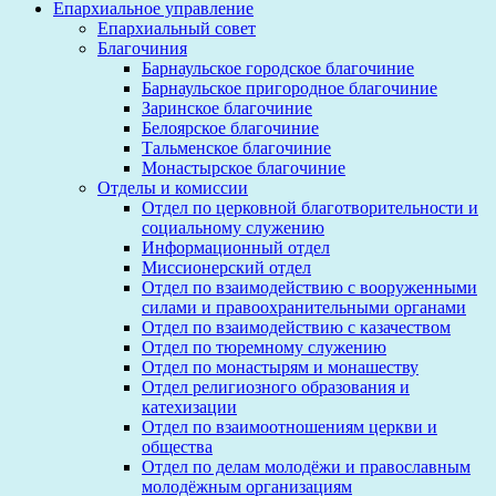
Епархиальное управление
Епархиальный совет
Благочиния
Барнаульское городское благочиние
Барнаульское пригородное благочиние
Заринское благочиние
Белоярское благочиние
Тальменское благочиние
Монастырское благочиние
Отделы и комиссии
Отдел по церковной благотворительности и
социальному служению
Информационный отдел
Миссионерский отдел
Отдел по взаимодействию с вооруженными
силами и правоохранительными органами
Отдел по взаимодействию с казачеством
Отдел по тюремному служению
Отдел по монастырям и монашеству
Отдел религиозного образования и
катехизации
Отдел по взаимоотношениям церкви и
общества
Отдел по делам молодёжи и православным
молодёжным организациям