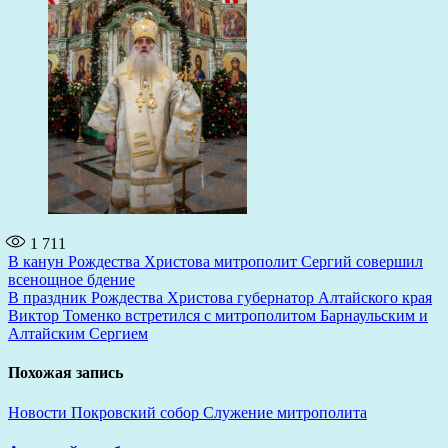
1 711
Навигация
В канун Рождества Христова митрополит Сергий совершил
всенощное бдение
по
В праздник Рождества Христова губернатор Алтайского края
записям
Виктор Томенко встретился с митрополитом Барнаульским и
Алтайским Сергием
Похожая запись
Новости
Покровский собор
Служение митрополита