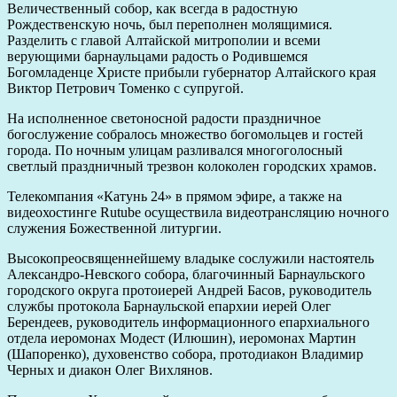
Величественный собор, как всегда в радостную
Рождественскую ночь, был переполнен молящимися.
Разделить с главой Алтайской митрополии и всеми
верующими барнаульцами радость о Родившемся
Богомладенце Христе прибыли губернатор Алтайского края
Виктор Петрович Томенко с супругой.
На исполненное светоносной радости праздничное
богослужение собралось множество богомольцев и гостей
города. По ночным улицам разливался многоголосный
светлый праздничный трезвон колоколен городских храмов.
Телекомпания «Катунь 24» в прямом эфире, а также на
видеохостинге Rutube осуществила видеотрансляцию ночного
служения Божественной литургии.
Высокопреосвященнейшему владыке сослужили настоятель
Александро-Невского собора, благочинный Барнаульского
городского округа протоиерей Андрей Басов, руководитель
службы протокола Барнаульской епархии иерей Олег
Берендеев, руководитель информационного епархиального
отдела иеромонах Модест (Илюшин), иеромонах Мартин
(Шапоренко), духовенство собора, протодиакон Владимир
Черных и диакон Олег Вихлянов.