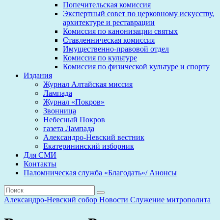
Попечительская комиссия
Экспертный совет по церковному искусству,
архитектуре и реставрации
Комиссия по канонизации святых
Ставленническая комиссия
Имущественно-правовой отдел
Комиссия по культуре
Комиссия по физической культуре и спорту
Издания
Журнал Алтайская миссия
Лампада
Журнал «Покров»
Звонница
Небесный Покров
газета Лампада
Александро-Невский вестник
Екатерининский изборник
Для СМИ
Контакты
Паломническая служба «Благодать»/ Анонсы
Александро-Невский собор
Новости
Служение митрополита