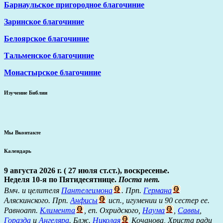
Барнаульское пригородное благочиние
Заринское благочиние
Белоярское благочиние
Тальменское благочиние
Монастырское благочиние
Изучение Библии
Мы Вконтакте
Календарь
9 августа 2026 г. ( 27 июля ст.ст.), воскресенье.
Неделя 10-я по Пятидесятнице.
Поста нет.
Вмч. и целителя
Пантелеимона
. Прп.
Германа
Аляскинского. Прп.
Анфисы
исп., игумении и 90 сестер ее.
Равноапп.
Климента
, еп. Охридского,
Наума
,
Саввы
,
Горазда
и
Ангеляра
. Блж.
Николая
Кочанова, Христа ради