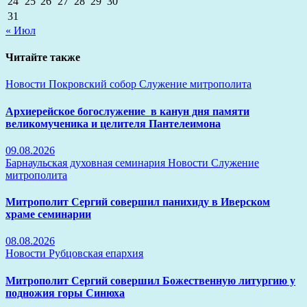
24
25
26
27
28
29
30
31
« Июл
Читайте также
Новости
Покровский собор
Служение митрополита
Архиерейское богослужение в канун дня памяти
великомученика и целителя Пантелеимона
09.08.2026
Барнаульская духовная семинария
Новости
Служение
митрополита
Митрополит Сергий совершил панихиду в Иверском
храме семинарии
08.08.2026
Новости
Рубцовская епархия
Митрополит Сергий совершил Божественную литургию у
подножия горы Синюха