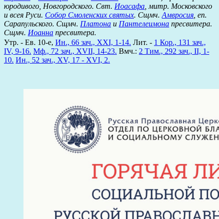
юродивого, Новгородского. Свт.
Иоасафа
, митр. Московского
и всея Руси.
Собор Смоленских святых
. Сщмч.
Амвросия
, еп.
Сарапульского. Сщмч.
Платона
и
Пантелеимона
пресвитера.
Сщмч.
Иоанна
пресвитера.
Утр. - Ев. 10-е,
Ин., 66 зач., XXI, 1-14.
Лит. -
1 Кор., 131 зач.,
IV, 9-16.
Мф., 72 зач., XVII, 14-23.
Вмч.:
2 Тим., 292 зач., II, 1-
10.
Ин., 52 зач., XV, 17 - XVI, 2.