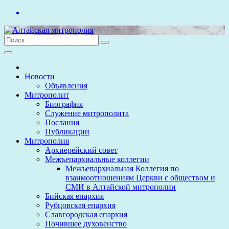
Перейти
к
содержимому
Новости
Объявления
Митрополит
Биография
Служение митрополита
Послания
Публикации
Митрополия
Архиерейский совет
Межъепархиальные коллегии
Межъепархиальная Коллегия по
взаимоотношениям Церкви с обществом и
СМИ в Алтайской митрополии
Бийская епархия
Рубцовская епархия
Славгородская епархия
Почившее духовенство