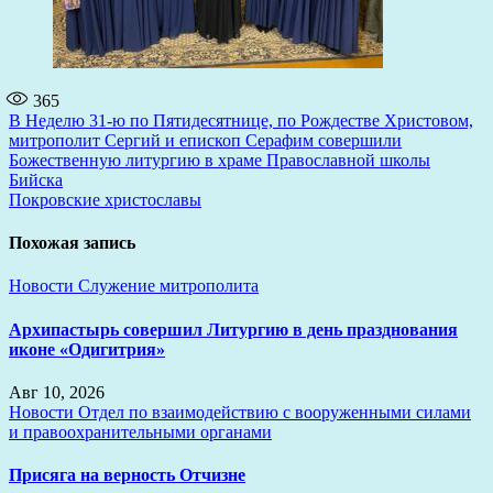
365
Навигация
В Неделю 31-ю по Пятидесятнице, по Рождестве Христовом,
митрополит Сергий и епископ Серафим совершили
по
Божественную литургию в храме Православной школы
записям
Бийска
Покровские христославы
Похожая запись
Новости
Служение митрополита
Архипастырь совершил Литургию в день празднования
иконе «Одигитрия»
Авг 10, 2026
Новости
Отдел по взаимодействию с вооруженными силами
и правоохранительными органами
Присяга на верность Отчизне