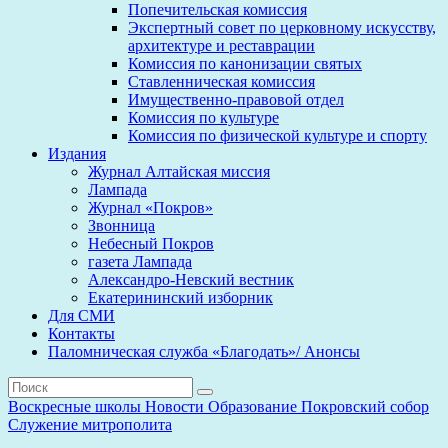
Попечительская комиссия
Экспертный совет по церковному искусству,
архитектуре и реставрации
Комиссия по канонизации святых
Ставленническая комиссия
Имущественно-правовой отдел
Комиссия по культуре
Комиссия по физической культуре и спорту
Издания
Журнал Алтайская миссия
Лампада
Журнал «Покров»
Звонница
Небесный Покров
газета Лампада
Александро-Невский вестник
Екатерининский изборник
Для СМИ
Контакты
Паломническая служба «Благодать»/ Анонсы
Воскресные школы
Новости
Образование
Покровский собор
Служение митрополита