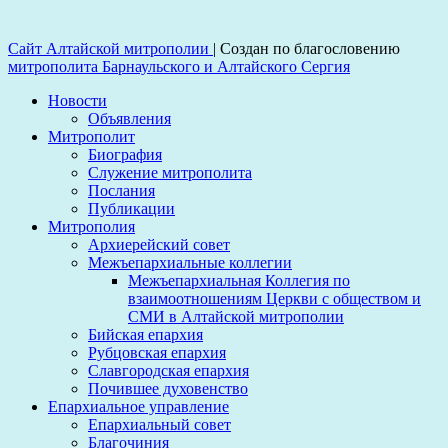
Сайт Алтайской митрополии
|
Создан по благословению
митрополита Барнаульского и Алтайского Сергия
Новости
Объявления
Митрополит
Биография
Служение митрополита
Послания
Публикации
Митрополия
Архиерейский совет
Межъепархиальные коллегии
Межъепархиальная Коллегия по
взаимоотношениям Церкви с обществом и
СМИ в Алтайской митрополии
Бийская епархия
Рубцовская епархия
Славгородская епархия
Почившее духовенство
Епархиальное управление
Епархиальный совет
Благочиния