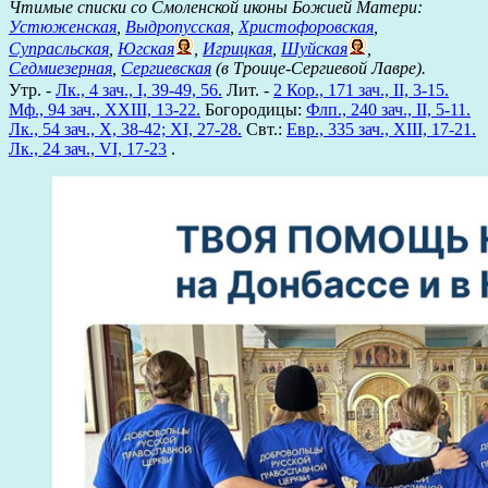
Чтимые списки со Смоленской иконы Божией Матери:
Устюженская
,
Выдропусская
,
Христофоровская
,
Супрасльская
,
Югская
,
Игрицкая
,
Шуйская
,
Седмиезерная
,
Сергиевская
(в Троице-Сергиевой Лавре).
Утр. -
Лк., 4 зач., I, 39-49, 56.
Лит. -
2 Кор., 171 зач., II, 3-15.
Мф., 94 зач., XXIII, 13-22.
Богородицы:
Флп., 240 зач., II, 5-11.
Лк., 54 зач., X, 38-42; XI, 27-28.
Свт.:
Евр., 335 зач., XIII, 17-21.
Лк., 24 зач., VI, 17-23
.