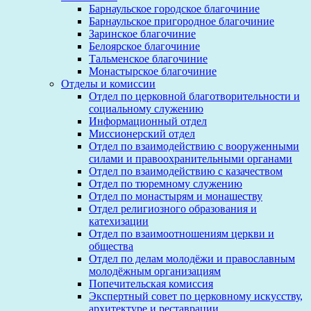
Барнаульское городское благочиние
Барнаульское пригородное благочиние
Заринское благочиние
Белоярское благочиние
Тальменское благочиние
Монастырское благочиние
Отделы и комиссии
Отдел по церковной благотворительности и
социальному служению
Информационный отдел
Миссионерский отдел
Отдел по взаимодействию с вооруженными
силами и правоохранительными органами
Отдел по взаимодействию с казачеством
Отдел по тюремному служению
Отдел по монастырям и монашеству
Отдел религиозного образования и
катехизации
Отдел по взаимоотношениям церкви и
общества
Отдел по делам молодёжи и православным
молодёжным организациям
Попечительская комиссия
Экспертный совет по церковному искусству,
архитектуре и реставрации