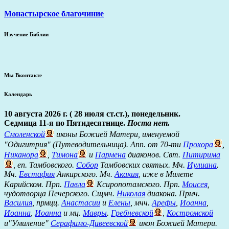
Монастырское благочиние
Изучение Библии
Мы Вконтакте
Календарь
10 августа 2026 г. ( 28 июля ст.ст.), понедельник.
Седмица 11-я по Пятидесятнице.
Поста нет.
Смоленской
иконы Божией Матери, именуемой
"Одигитрия" (Путеводительница). Апп. от 70-ти
Прохора
,
Никанора
,
Тимона
и
Пармена
диаконов. Свт.
Питирима
, еп. Тамбовского.
Собор
Тамбовских святых. Мч.
Иулиана
.
Мч.
Евстафия
Анкирского. Мч.
Акакия
, иже в Милете
Карийском. Прп.
Павла
Ксиропотамского. Прп.
Моисея
,
чудотворца Печерского. Сщмч.
Николая
диакона. Прмч.
Василия
, прмцц.
Анастасии
и
Елены
, мчч.
Арефы
,
Иоанна
,
Иоанна
,
Иоанна
и мц.
Мавры
.
Гребневской
,
Костромской
и"Умиление"
Серафимо-Дивеевской
икон Божией Матери.