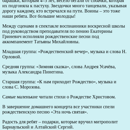
барашки, которым 4–5 лет, весело бегали от собачки, которая
их подгоняла к пастуху. Звездочки много танцевали, указывая
дорогу каждому, кто встречался на пути. Воины – это тоже
наши ребята. Все большие молодцы!
Между сценами в спектакле воспианники воскресной школы
под руководством преподавателя по пению Екатерины
Гриневич исполняли рождественские песни под
аккомпанемент Татьяны Михайловны.
Младшая группа: «Рождественский вечер», музыка и слова Н.
Орловой.
Средняя группа: «Зимняя сказка», слова Андрея Усачёва,
музыка Александра Пинегина.
Старшая группа: «К нам приходит Рождество», музыка и
слова С. Морозова.
Самые маленькие читали стихи о Рождестве Христовом.
В завершение домашнего концерта все участники спели
рождественскую песню «Эта ночь святая».
Радость для ребят – подарки, которые вручил митрополит
Барнаульский и Алтайский Сергий.