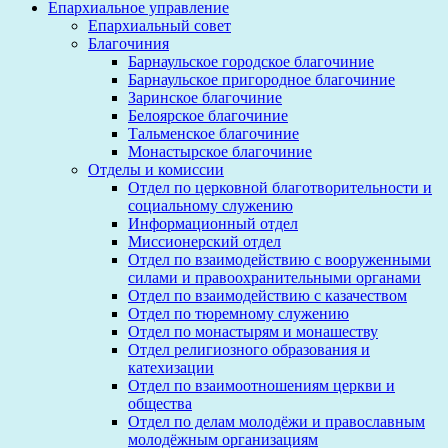
Епархиальное управление
Епархиальный совет
Благочиния
Барнаульское городское благочиние
Барнаульское пригородное благочиние
Заринское благочиние
Белоярское благочиние
Тальменское благочиние
Монастырское благочиние
Отделы и комиссии
Отдел по церковной благотворительности и
социальному служению
Информационный отдел
Миссионерский отдел
Отдел по взаимодействию с вооруженными
силами и правоохранительными органами
Отдел по взаимодействию с казачеством
Отдел по тюремному служению
Отдел по монастырям и монашеству
Отдел религиозного образования и
катехизации
Отдел по взаимоотношениям церкви и
общества
Отдел по делам молодёжи и православным
молодёжным организациям