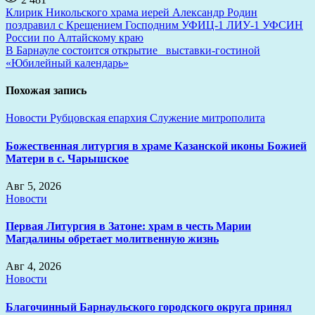
Навигация
Клирик Никольского храма иерей Александр Родин
поздравил с Крещением Господним УФИЦ-1 ЛИУ-1 УФСИН
по
России по Алтайскому краю
записям
В Барнауле состоится открытие выставки-гостиной
«Юбилейный календарь»
Похожая запись
Новости
Рубцовская епархия
Служение митрополита
Божественная литургия в храме Казанской иконы Божией
Матери в с. Чарышское
Авг 5, 2026
Новости
Первая Литургия в Затоне: храм в честь Марии
Магдалины обретает молитвенную жизнь
Авг 4, 2026
Новости
Благочинный Барнаульского городского округа принял