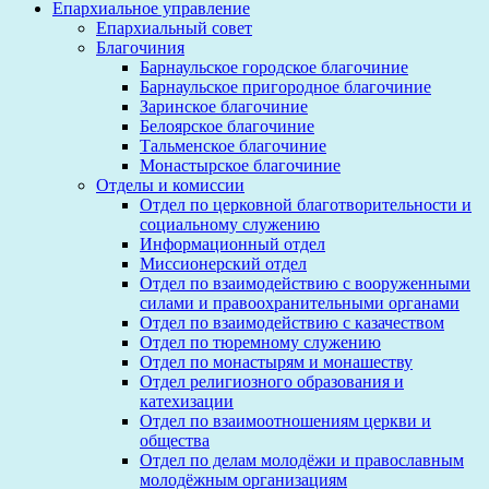
Епархиальное управление
Епархиальный совет
Благочиния
Барнаульское городское благочиние
Барнаульское пригородное благочиние
Заринское благочиние
Белоярское благочиние
Тальменское благочиние
Монастырское благочиние
Отделы и комиссии
Отдел по церковной благотворительности и
социальному служению
Информационный отдел
Миссионерский отдел
Отдел по взаимодействию с вооруженными
силами и правоохранительными органами
Отдел по взаимодействию с казачеством
Отдел по тюремному служению
Отдел по монастырям и монашеству
Отдел религиозного образования и
катехизации
Отдел по взаимоотношениям церкви и
общества
Отдел по делам молодёжи и православным
молодёжным организациям