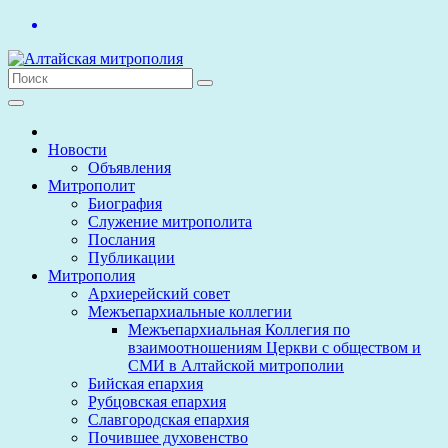
Перейти
к
содержимому
Новости
Объявления
Митрополит
Биография
Служение митрополита
Послания
Публикации
Митрополия
Архиерейский совет
Межъепархиальные коллегии
Межъепархиальная Коллегия по
взаимоотношениям Церкви с обществом и
СМИ в Алтайской митрополии
Бийская епархия
Рубцовская епархия
Славгородская епархия
Почившее духовенство