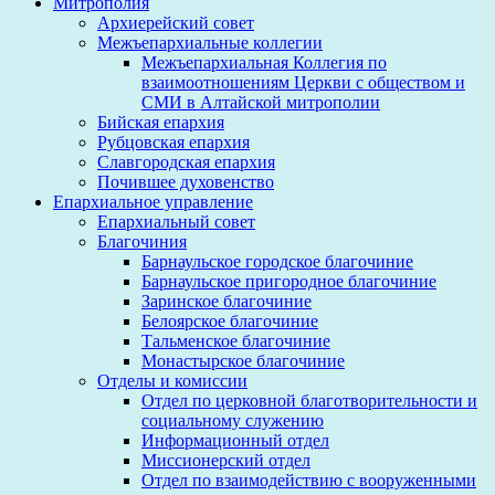
Митрополия
Архиерейский совет
Межъепархиальные коллегии
Межъепархиальная Коллегия по
взаимоотношениям Церкви с обществом и
СМИ в Алтайской митрополии
Бийская епархия
Рубцовская епархия
Славгородская епархия
Почившее духовенство
Епархиальное управление
Епархиальный совет
Благочиния
Барнаульское городское благочиние
Барнаульское пригородное благочиние
Заринское благочиние
Белоярское благочиние
Тальменское благочиние
Монастырское благочиние
Отделы и комиссии
Отдел по церковной благотворительности и
социальному служению
Информационный отдел
Миссионерский отдел
Отдел по взаимодействию с вооруженными