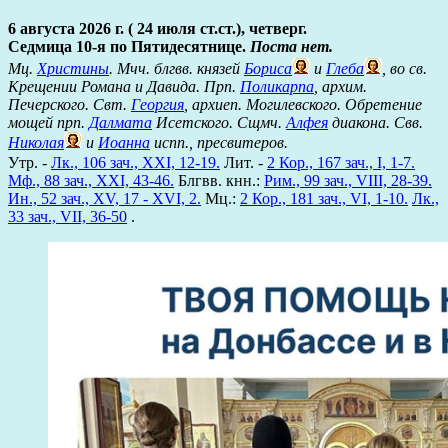
6 августа 2026 г. ( 24 июля ст.ст.), четверг.
Седмица 10-я по Пятидесятнице.
Поста нет.
Мц.
Христины
. Мчч. блгвв. князей
Бориса
и
Глеба
, во св.
Крещении Романа и Давида. Прп.
Поликарпа
, архим.
Печерского. Свт.
Георгия
, архиеп. Могилевского. Обретение
мощей прп.
Далмата
Исетского. Сщмч.
Алфея
диакона. Свв.
Николая
и
Иоанна
испп., пресвитеров.
Утр. -
Лк., 106 зач., XXI, 12-19.
Лит. -
2 Кор., 167 зач., I, 1-7.
Мф., 88 зач., XXI, 43-46.
Блгвв. кнн.:
Рим., 99 зач., VIII, 28-39.
Ин., 52 зач., XV, 17 - XVI, 2.
Мц.:
2 Кор., 181 зач., VI, 1-10.
Лк.,
33 зач., VII, 36-50
.