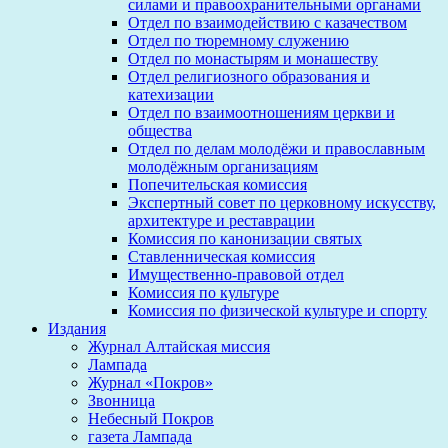
силами и правоохранительными органами
Отдел по взаимодействию с казачеством
Отдел по тюремному служению
Отдел по монастырям и монашеству
Отдел религиозного образования и
катехизации
Отдел по взаимоотношениям церкви и
общества
Отдел по делам молодёжи и православным
молодёжным организациям
Попечительская комиссия
Экспертный совет по церковному искусству,
архитектуре и реставрации
Комиссия по канонизации святых
Ставленническая комиссия
Имущественно-правовой отдел
Комиссия по культуре
Комиссия по физической культуре и спорту
Издания
Журнал Алтайская миссия
Лампада
Журнал «Покров»
Звонница
Небесный Покров
газета Лампада