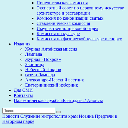
Попечительская комиссия
Экспертный совет по церковному искусству,
архитектуре и реставрации
Комиссия по канонизации святых
Ставленническая комиссия
Имущественно-правовой отдел
Комиссия по культуре
Комиссия по физической культуре и спорту
Издания
Журнал Алтайская миссия
Лампада
Журнал «Покров»
Звонница
Небесный Покров
газета Лампада
Александро-Невский вестник
Екатерининский изборник
Для СМИ
Контакты
Паломническая служба «Благодать»/ Анонсы
Новости
Служение митрополита
храм Иоанна Предтечи в
Нагорном парке