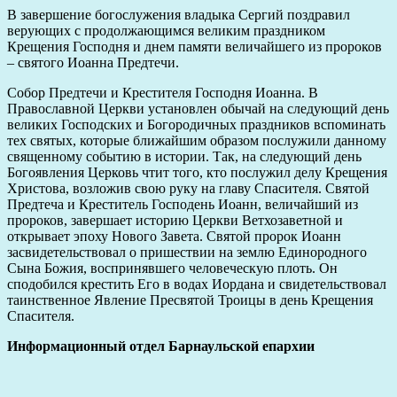
В завершение богослужения владыка Сергий поздравил
верующих с продолжающимся великим праздником
Крещения Господня и днем памяти величайшего из пророков
– святого Иоанна Предтечи.
Собор Предтечи и Крестителя Господня Иоанна. В
Православной Церкви установлен обычай на следующий день
великих Господских и Богородичных праздников вспоминать
тех святых, которые ближайшим образом послужили данному
священному событию в истории. Так, на следующий день
Богоявления Церковь чтит того, кто послужил делу Крещения
Христова, возложив свою руку на главу Спасителя. Святой
Предтеча и Креститель Господень Иоанн, величайший из
пророков, завершает историю Церкви Ветхозаветной и
открывает эпоху Нового Завета. Святой пророк Иоанн
засвидетельствовал о пришествии на землю Единородного
Сына Божия, воспринявшего человеческую плоть. Он
сподобился крестить Его в водах Иордана и свидетельствовал
таинственное Явление Пресвятой Троицы в день Крещения
Спасителя.
Информационный отдел Барнаульской епархии