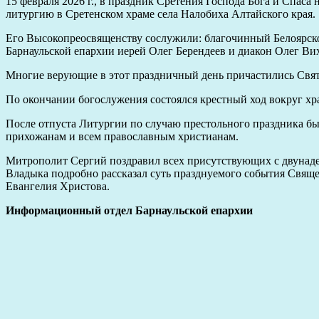
15 февраля 2026 г., в праздник Сретения Господа Бога и Спа
литургию в Сретенском храме села Налобиха Алтайского края.
Его Высокопреосвященству сослужили: благочинный Белоярско
Барнаульской епархии иерей Олег Берендеев и диакон Олег Ви
Многие верующие в этот праздничный день причастились Свя
По окончании богослужения состоялся крестный ход вокруг хр
После отпуста Литургии по случаю престольного праздника бы
прихожанам и всем православным христианам.
Митрополит Сергий поздравил всех присутствующих с двунаде
Владыка подробно рассказал суть празднуемого события Свяще
Евангелия Христова.
Информационный отдел Барнаульской епархии