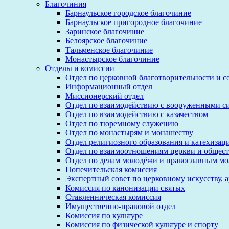
Благочиния
Барнаульское городское благочиние
Барнаульское пригородное благочиние
Заринское благочиние
Белоярское благочиние
Тальменское благочиние
Монастырское благочиние
Отделы и комиссии
Отдел по церковной благотворительности и 
Информационный отдел
Миссионерский отдел
Отдел по взаимодействию с вооруженными с
Отдел по взаимодействию с казачеством
Отдел по тюремному служению
Отдел по монастырям и монашеству
Отдел религиозного образования и катехизац
Отдел по взаимоотношениям церкви и общест
Отдел по делам молодёжи и православным м
Попечительская комиссия
Экспертный совет по церковному искусству, 
Комиссия по канонизации святых
Ставленническая комиссия
Имущественно-правовой отдел
Комиссия по культуре
Комиссия по физической культуре и спорту