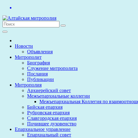
Перейти
к
содержимому
Новости
Объявления
Митрополит
Биография
Служение митрополита
Послания
Публикации
Митрополия
Архиерейский совет
Межъепархиальные коллегии
Межъепархиальная Коллегия по взаимоотнош
Бийская епархия
Рубцовская епархия
Славгородская епархия
Почившее духовенство
Епархиальное управление
Епархиальный совет