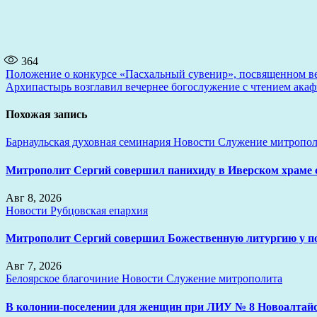
364
Навигация
Положение о конкурсе «Пасхальный сувенир», посвященном в
Архипастырь возглавил вечернее богослужение с чтением акафи
по
записям
Похожая запись
Барнаульская духовная семинария
Новости
Служение митропол
Митрополит Сергий совершил панихиду в Иверском храме
Авг 8, 2026
Новости
Рубцовская епархия
Митрополит Сергий совершил Божественную литургию у 
Авг 7, 2026
Белоярское благочиние
Новости
Служение митрополита
В колонии-поселении для женщин при ЛИУ № 8 Новоалтайс