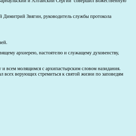
ит Барнаульский и Алтайский Сергий совершил Божественную
ей Димитрий Звягин, руководитель службы протокола
чей.
вящему архиерею, настоятелю и служащему духовенству,
у и всем молящимся с архипастырским словом назидания.
л всех верующих стремиться к святой жизни по заповедям