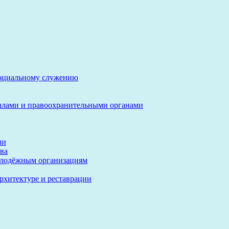
социальному служению
илами и правоохранительными органами
ии
ва
олодёжным организациям
архитектуре и реставрации