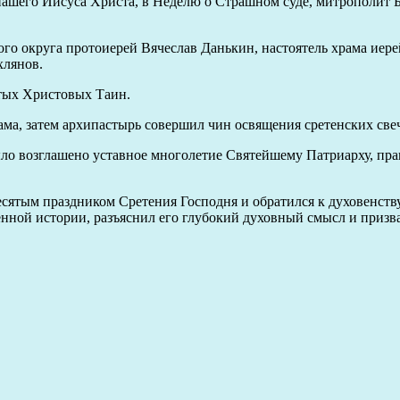
са нашего Иисуса Христа, в Неделю о Страшном суде, митропол
го округа протоиерей Вячеслав Данькин, настоятель храма иер
хлянов.
тых Христовых Таин.
ама, затем архипастырь совершил чин освящения сретенских све
ло возглашено уставное многолетие Святейшему Патриарху, пра
сятым праздником Сретения Господня и обратился к духовенств
нной истории, разъяснил его глубокий духовный смысл и призва