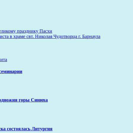
еликому празднику Пасхи
ста в храме свт. Николая Чудотворца г. Барнаула
ита
 семинарии
подножия горы Синюха
ка состоялась Литургия