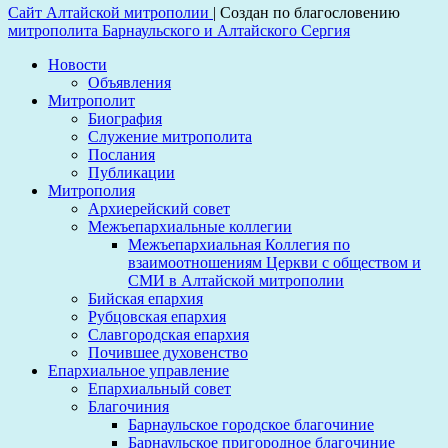
Сайт Алтайской митрополии
|
Создан по благословению
митрополита Барнаульского и Алтайского Сергия
Новости
Объявления
Митрополит
Биография
Служение митрополита
Послания
Публикации
Митрополия
Архиерейский совет
Межъепархиальные коллегии
Межъепархиальная Коллегия по
взаимоотношениям Церкви с обществом и
СМИ в Алтайской митрополии
Бийская епархия
Рубцовская епархия
Славгородская епархия
Почившее духовенство
Епархиальное управление
Епархиальный совет
Благочиния
Барнаульское городское благочиние
Барнаульское пригородное благочиние