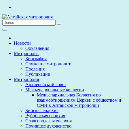
Перейти
к
содержимому
Новости
Объявления
Митрополит
Биография
Служение митрополита
Послания
Публикации
Митрополия
Архиерейский совет
Межъепархиальные коллегии
Межъепархиальная Коллегия по
взаимоотношениям Церкви с обществом и
СМИ в Алтайской митрополии
Бийская епархия
Рубцовская епархия
Славгородская епархия
Почившее духовенство