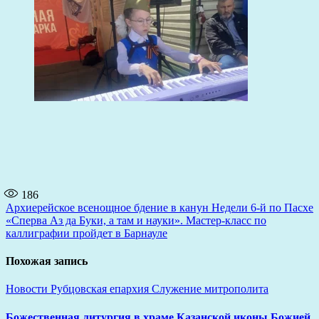
186
Навигация
Архиерейское всенощное бдение в канун Недели 6-й по Пасхе
«Сперва Аз да Буки, а там и науки». Мастер-класс по
по
каллиграфии пройдет в Барнауле
записям
Похожая запись
Новости
Рубцовская епархия
Служение митрополита
Божественная литургия в храме Казанской иконы Божией