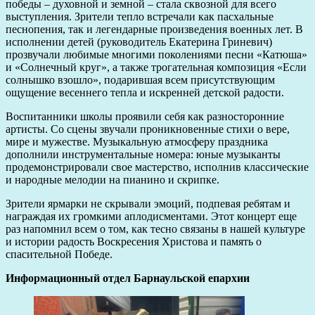
победы – духовной и земной – стала сквозной для всего
выступления. Зрители тепло встречали как пасхальные
песнопения, так и легендарные произведения военных лет. В
исполнении детей (руководитель Екатерина Гриневич)
прозвучали любимые многими поколениями песни «Катюша»
и «Солнечный круг», а также трогательная композиция «Если
солнышко взошло», подарившая всем присутствующим
ощущение весеннего тепла и искренней детской радости.
Воспитанники школы проявили себя как разносторонние
артисты. Со сцены звучали проникновенные стихи о вере,
мире и мужестве. Музыкальную атмосферу праздника
дополнили инструментальные номера: юные музыканты
продемонстрировали свое мастерство, исполнив классические
и народные мелодии на пианино и скрипке.
Зрители ярмарки не скрывали эмоций, подпевая ребятам и
награждая их громкими аплодисментами. Этот концерт еще
раз напомнил всем о том, как тесно связаны в нашей культуре
и истории радость Воскресения Христова и память о
спасительной Победе.
Информационный отдел Барнаульской епархии