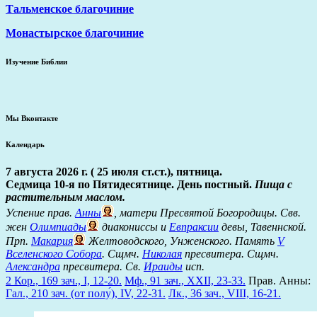
Тальменское благочиние
Монастырское благочиние
Изучение Библии
Мы Вконтакте
Календарь
7 августа 2026 г. ( 25 июля ст.ст.), пятница.
Седмица 10-я по Пятидесятнице. День постный.
Пища с
растительным маслом.
Успение прав.
Анны
, матери Пресвятой Богородицы. Свв.
жен
Олимпиады
диакониссы и
Евпраксии
девы, Тавеннской.
Прп.
Макария
Желтоводского, Унженского. Память
V
Вселенского Собора
. Сщмч.
Николая
пресвитера. Сщмч.
Александра
пресвитера. Св.
Ираиды
исп.
2 Кор., 169 зач., I, 12-20.
Мф., 91 зач., XXII, 23-33.
Прав. Анны:
Гал., 210 зач. (от полу́), IV, 22-31.
Лк., 36 зач., VIII, 16-21.