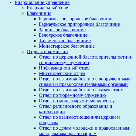
Епархиальное управление
Епархиальный совет
Благочиния
Барнаульское городское благочиние
Барнаульское пригородное благочиние
Заринское благочиние
Белоярское благочиние
Тальменское благочиние
Монастырское благочиние
Отделы и комиссии
Отдел по церковной благотворительности и
социальному служению
Информационный отдел
Миссионерский отдел
Отдел по взаимодействию с вооруженными
силами и правоохранительными органами
Отдел по взаимодействию с казачеством
Отдел по тюремному служению
Отдел по монастырям и монашеству
Отдел религиозного образования и
катехизации
Отдел по взаимоотношениям церкви и
общества
Отдел по делам молодёжи и православным
молодёжным организациям