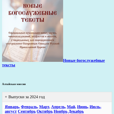
Новые богослужебные
тексты
Алтайская миссия
Выпуски за 2024 год
Январь,
Февраль,
Март,
Апрель,
Май,
Июнь,
Июль-
август
Сентябрь
Октябрь
Ноябрь
Декабрь