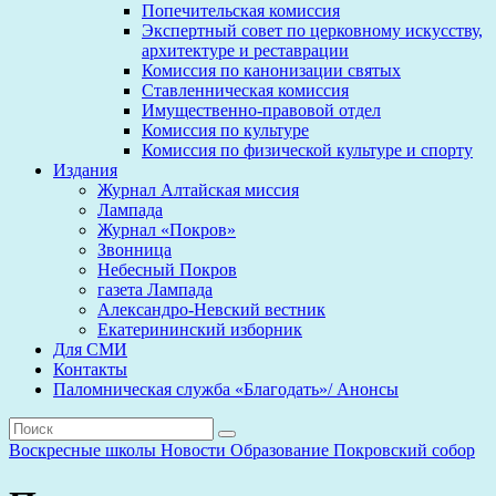
Попечительская комиссия
Экспертный совет по церковному искусству,
архитектуре и реставрации
Комиссия по канонизации святых
Ставленническая комиссия
Имущественно-правовой отдел
Комиссия по культуре
Комиссия по физической культуре и спорту
Издания
Журнал Алтайская миссия
Лампада
Журнал «Покров»
Звонница
Небесный Покров
газета Лампада
Александро-Невский вестник
Екатерининский изборник
Для СМИ
Контакты
Паломническая служба «Благодать»/ Анонсы
Воскресные школы
Новости
Образование
Покровский собор