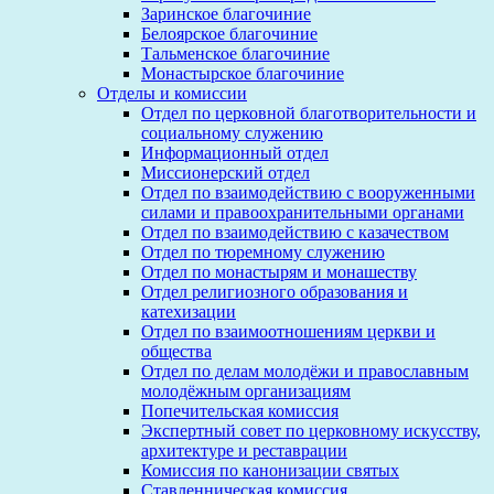
Заринское благочиние
Белоярское благочиние
Тальменское благочиние
Монастырское благочиние
Отделы и комиссии
Отдел по церковной благотворительности и
социальному служению
Информационный отдел
Миссионерский отдел
Отдел по взаимодействию с вооруженными
силами и правоохранительными органами
Отдел по взаимодействию с казачеством
Отдел по тюремному служению
Отдел по монастырям и монашеству
Отдел религиозного образования и
катехизации
Отдел по взаимоотношениям церкви и
общества
Отдел по делам молодёжи и православным
молодёжным организациям
Попечительская комиссия
Экспертный совет по церковному искусству,
архитектуре и реставрации
Комиссия по канонизации святых
Ставленническая комиссия