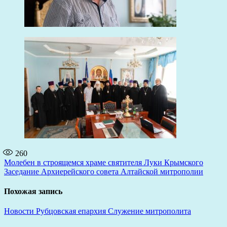
260
Навигация
Молебен в строящемся храме святителя Луки Крымского
Заседание Архиерейского совета Алтайской митрополии
по
записям
Похожая запись
Новости
Рубцовская епархия
Служение митрополита