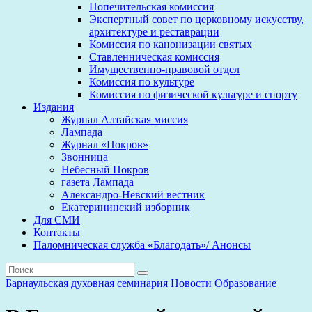
Попечительская комиссия
Экспертный совет по церковному искусству,
архитектуре и реставрации
Комиссия по канонизации святых
Ставленническая комиссия
Имущественно-правовой отдел
Комиссия по культуре
Комиссия по физической культуре и спорту
Издания
Журнал Алтайская миссия
Лампада
Журнал «Покров»
Звонница
Небесный Покров
газета Лампада
Александро-Невский вестник
Екатерининский изборник
Для СМИ
Контакты
Паломническая служба «Благодать»/ Анонсы
Барнаульская духовная семинария
Новости
Образование