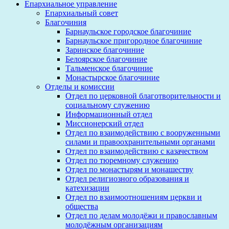
Епархиальное управление
Епархиальный совет
Благочиния
Барнаульское городское благочиние
Барнаульское пригородное благочиние
Заринское благочиние
Белоярское благочиние
Тальменское благочиние
Монастырское благочиние
Отделы и комиссии
Отдел по церковной благотворительности и
социальному служению
Информационный отдел
Миссионерский отдел
Отдел по взаимодействию с вооруженными
силами и правоохранительными органами
Отдел по взаимодействию с казачеством
Отдел по тюремному служению
Отдел по монастырям и монашеству
Отдел религиозного образования и
катехизации
Отдел по взаимоотношениям церкви и
общества
Отдел по делам молодёжи и православным
молодёжным организациям