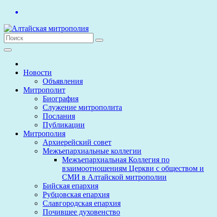
Перейти
к
содержимому
Новости
Объявления
Митрополит
Биография
Служение митрополита
Послания
Публикации
Митрополия
Архиерейский совет
Межъепархиальные коллегии
Межъепархиальная Коллегия по
взаимоотношениям Церкви с обществом и
СМИ в Алтайской митрополии
Бийская епархия
Рубцовская епархия
Славгородская епархия
Почившее духовенство