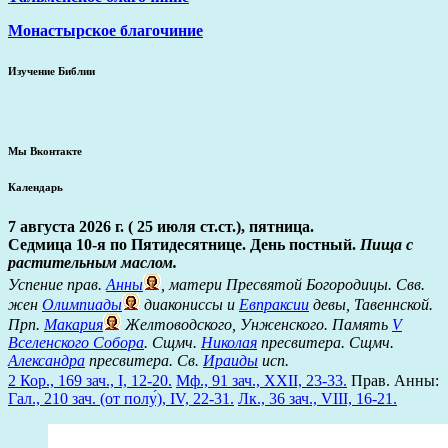
Монастырское благочиние
Изучение Библии
Мы Вконтакте
Календарь
7 августа 2026 г. ( 25 июля ст.ст.), пятница.
Седмица 10-я по Пятидесятнице. День постный.
Пища с
растительным маслом.
Успение прав.
Анны
, матери Пресвятой Богородицы. Свв.
жен
Олимпиады
диакониссы и
Евпраксии
девы, Тавеннской.
Прп.
Макария
Желтоводского, Унженского. Память
V
Вселенского Собора
. Сщмч.
Николая
пресвитера. Сщмч.
Александра
пресвитера. Св.
Ираиды
исп.
2 Кор., 169 зач., I, 12-20.
Мф., 91 зач., XXII, 23-33.
Прав. Анны:
Гал., 210 зач. (от полу́), IV, 22-31.
Лк., 36 зач., VIII, 16-21.