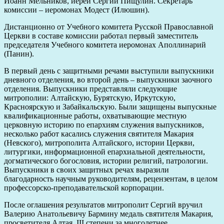
Иоанн Мельников, иерей Сергий Пищулин. Секретарь
комиссии – иеромонах Модест (Илюшин).
Дистанционно от Учебного комитета Русской Православной
Церкви в составе комиссии работал первый заместитель
председателя Учебного комитета иеромонах Аполлинарий
(Панин).
В первый день с защитными речами выступили выпускники
дневного отделения, во второй день – выпускники заочного
отделения. Выпускники представляли следующие
митрополии: Алтайскую, Бурятскую, Иркутскую,
Красноярскую и Забайкальскую. Были защищены выпускные
квалификационные работы, охватывающие местную
церковную историю по епархиям служения выпускников,
несколько работ касались служения святителя Макария
(Невского), митрополита Алтайского, истории Церкви,
литургики, информационной епархиальной деятельности,
догматического богословия, истории религий, патрологии.
Выпускники в своих защитных речах выразили
благодарность научным руководителям, рецензентам, в целом
профессорско-преподавательской корпорации.
После оглашения результатов митрополит Сергий вручил
Валерию Анатольевичу Бармину медаль святителя Макария,
просветителя Алтая, III степени за многолетнее