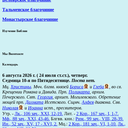
Тальменское благочиние
Монастырское благочиние
Изучение Библии
Мы Вконтакте
Календарь
6 августа 2026 г. ( 24 июля ст.ст.), четверг.
Седмица 10-я по Пятидесятнице.
Поста нет.
Мц.
Христины
. Мчч. блгвв. князей
Бориса
и
Глеба
, во св.
Крещении Романа и Давида. Прп.
Поликарпа
, архим.
Печерского. Свт.
Георгия
, архиеп. Могилевского. Обретение
мощей прп.
Далмата
Исетского. Сщмч.
Алфея
диакона. Свв.
Николая
и
Иоанна
испп., пресвитеров.
Утр. -
Лк., 106 зач., XXI, 12-19.
Лит. -
2 Кор., 167 зач., I, 1-7.
Мф., 88 зач., XXI, 43-46.
Блгвв. кнн.:
Рим., 99 зач., VIII, 28-39.
Ин., 52 зач., XV, 17 - XVI, 2.
Мц.:
2 Кор., 181 зач., VI, 1-10.
Лк.,