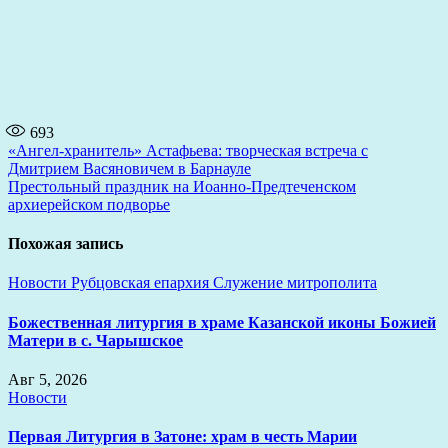
693
Навигация
«Ангел-хранитель» Астафьева: творческая встреча с
Дмитрием Васяновичем в Барнауле
по
Престольный праздник на Иоанно-Предтеченском
записям
архиерейском подворье
Похожая запись
Новости
Рубцовская епархия
Служение митрополита
Божественная литургия в храме Казанской иконы Божией
Матери в с. Чарышское
Авг 5, 2026
Новости
Первая Литургия в Затоне: храм в честь Марии