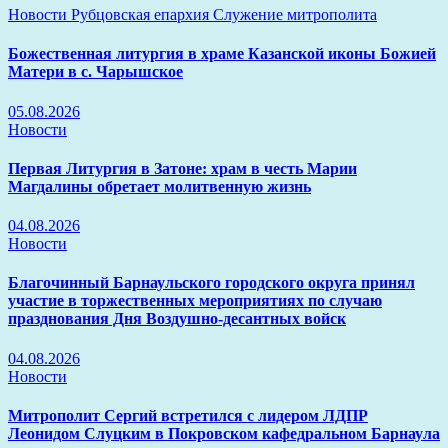
Новости
Рубцовская епархия
Служение митрополита
Божественная литургия в храме Казанской иконы Божией
Матери в с. Чарышское
05.08.2026
Новости
Первая Литургия в Затоне: храм в честь Марии
Магдалины обретает молитвенную жизнь
04.08.2026
Новости
Благочинный Барнаульского городского округа принял
участие в торжественных мероприятиях по случаю
празднования Дня Воздушно-десантных войск
04.08.2026
Новости
Митрополит Сергий встретился с лидером ЛДПР
Леонидом Слуцким в Покровском кафедральном Барнаула