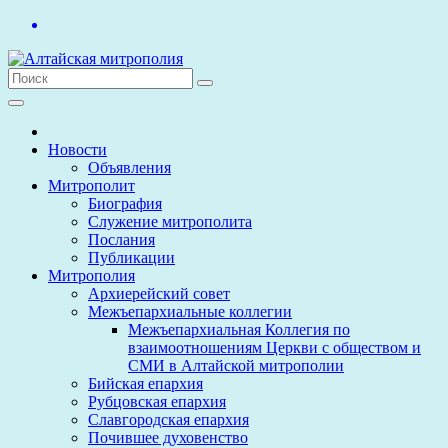
Перейти
к
содержимому
Новости
Объявления
Митрополит
Биография
Служение митрополита
Послания
Публикации
Митрополия
Архиерейский совет
Межъепархиальные коллегии
Межъепархиальная Коллегия по
взаимоотношениям Церкви с обществом и
СМИ в Алтайской митрополии
Бийская епархия
Рубцовская епархия
Славгородская епархия
Почившее духовенство