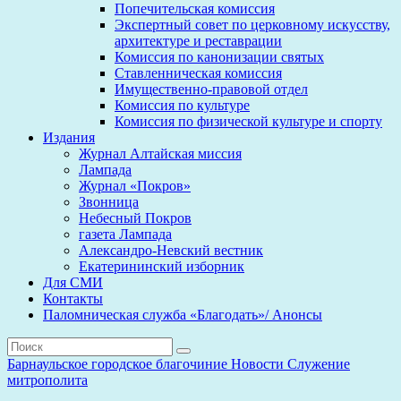
Попечительская комиссия
Экспертный совет по церковному искусству,
архитектуре и реставрации
Комиссия по канонизации святых
Ставленническая комиссия
Имущественно-правовой отдел
Комиссия по культуре
Комиссия по физической культуре и спорту
Издания
Журнал Алтайская миссия
Лампада
Журнал «Покров»
Звонница
Небесный Покров
газета Лампада
Александро-Невский вестник
Екатерининский изборник
Для СМИ
Контакты
Паломническая служба «Благодать»/ Анонсы
Барнаульское городское благочиние
Новости
Служение
митрополита