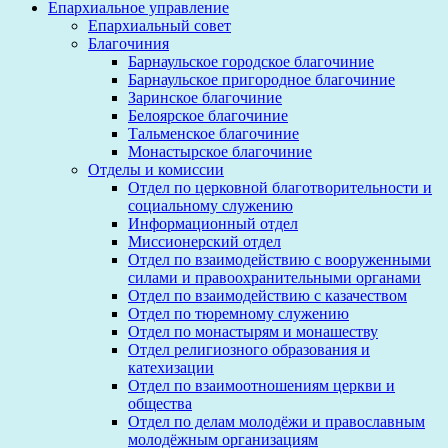
Епархиальное управление
Епархиальный совет
Благочиния
Барнаульское городское благочиние
Барнаульское пригородное благочиние
Заринское благочиние
Белоярское благочиние
Тальменское благочиние
Монастырское благочиние
Отделы и комиссии
Отдел по церковной благотворительности и
социальному служению
Информационный отдел
Миссионерский отдел
Отдел по взаимодействию с вооруженными
силами и правоохранительными органами
Отдел по взаимодействию с казачеством
Отдел по тюремному служению
Отдел по монастырям и монашеству
Отдел религиозного образования и
катехизации
Отдел по взаимоотношениям церкви и
общества
Отдел по делам молодёжи и православным
молодёжным организациям