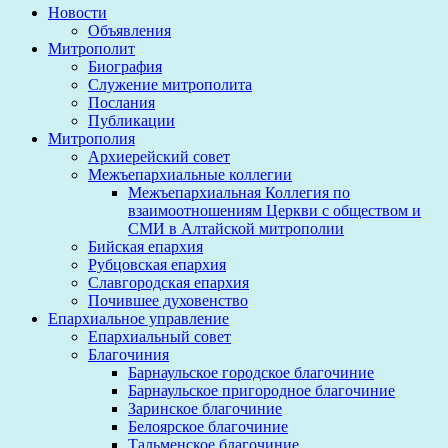
Новости
Объявления
Митрополит
Биография
Служение митрополита
Послания
Публикации
Митрополия
Архиерейский совет
Межъепархиальные коллегии
Межъепархиальная Коллегия по
взаимоотношениям Церкви с обществом и
СМИ в Алтайской митрополии
Бийская епархия
Рубцовская епархия
Славгородская епархия
Почившее духовенство
Епархиальное управление
Епархиальный совет
Благочиния
Барнаульское городское благочиние
Барнаульское пригородное благочиние
Заринское благочиние
Белоярское благочиние
Тальменское благочиние