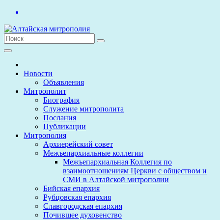
Перейти
к
содержимому
Новости
Объявления
Митрополит
Биография
Служение митрополита
Послания
Публикации
Митрополия
Архиерейский совет
Межъепархиальные коллегии
Межъепархиальная Коллегия по
взаимоотношениям Церкви с обществом и
СМИ в Алтайской митрополии
Бийская епархия
Рубцовская епархия
Славгородская епархия
Почившее духовенство