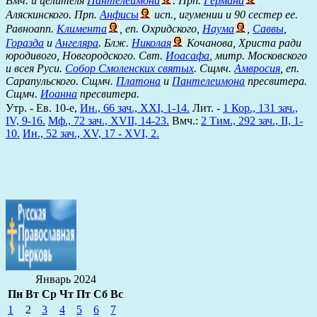
Вмч. и целителя
Пантелеимона
. Прп.
Германа
Аляскинского. Прп.
Анфисы
исп., игумении и 90 сестер ее.
Равноапп.
Климента
, еп. Охридского,
Наума
,
Саввы
,
Горазда
и
Ангеляра
. Блж.
Николая
Кочанова, Христа ради
юродивого, Новгородского. Свт.
Иоасафа
, митр. Московского
и всея Руси.
Собор Смоленских святых
. Сщмч.
Амвросия
, еп.
Сарапульского. Сщмч.
Платона
и
Пантелеимона
пресвитера.
Сщмч.
Иоанна
пресвитера.
Утр. - Ев. 10-е,
Ин., 66 зач., XXI, 1-14.
Лит. -
1 Кор., 131 зач.,
IV, 9-16.
Мф., 72 зач., XVII, 14-23.
Вмч.:
2 Тим., 292 зач., II, 1-
10.
Ин., 52 зач., XV, 17 - XVI, 2.
Январь 2024
Пн
Вт
Ср
Чт
Пт
Сб
Вс
1
2
3
4
5
6
7