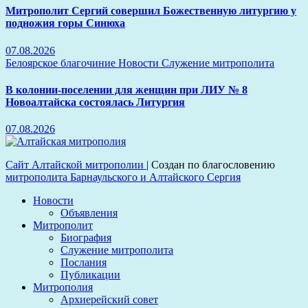
Митрополит Сергий совершил Божественную литургию у
подножия горы Синюха
07.08.2026
Белоярское благочиние
Новости
Служение митрополита
В колонии-поселении для женщин при ЛИУ № 8
Новоалтайска состоялась Литургия
07.08.2026
Сайт Алтайской митрополии
|
Создан по благословению
митрополита Барнаульского и Алтайского Сергия
Новости
Объявления
Митрополит
Биография
Служение митрополита
Послания
Публикации
Митрополия
Архиерейский совет