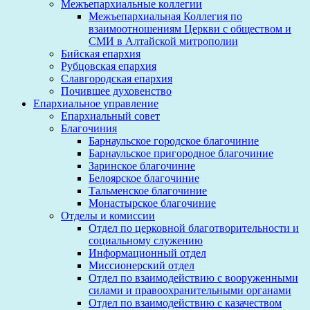
Межъепархиальные коллегии
Межъепархиальная Коллегия по
взаимоотношениям Церкви с обществом и
СМИ в Алтайской митрополии
Бийская епархия
Рубцовская епархия
Славгородская епархия
Почившее духовенство
Епархиальное управление
Епархиальный совет
Благочиния
Барнаульское городское благочиние
Барнаульское пригородное благочиние
Заринское благочиние
Белоярское благочиние
Тальменское благочиние
Монастырское благочиние
Отделы и комиссии
Отдел по церковной благотворительности и
социальному служению
Информационный отдел
Миссионерский отдел
Отдел по взаимодействию с вооруженными
силами и правоохранительными органами
Отдел по взаимодействию с казачеством