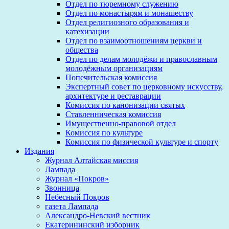
Отдел по тюремному служению
Отдел по монастырям и монашеству
Отдел религиозного образования и
катехизации
Отдел по взаимоотношениям церкви и
общества
Отдел по делам молодёжи и православным
молодёжным организациям
Попечительская комиссия
Экспертный совет по церковному искусству,
архитектуре и реставрации
Комиссия по канонизации святых
Ставленническая комиссия
Имущественно-правовой отдел
Комиссия по культуре
Комиссия по физической культуре и спорту
Издания
Журнал Алтайская миссия
Лампада
Журнал «Покров»
Звонница
Небесный Покров
газета Лампада
Александро-Невский вестник
Екатерининский изборник