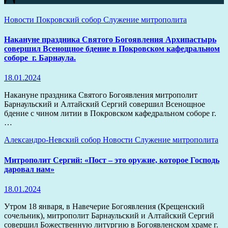
Новости
Покровский собор
Служение митрополита
Накануне праздника Святого Богоявления Архипастырь
совершил Всенощное бдение в Покровском кафедральном
соборе г. Барнаула.
18.01.2024
Накануне праздника Святого Богоявления митрополит
Барнаульский и Алтайский Сергий совершил Всенощное
бдение с чином литии в Покровском кафедральном соборе г.
…
Александро-Невский собор
Новости
Служение митрополита
Митрополит Сергий: «Пост – это оружие, которое Господь
даровал нам»
18.01.2024
Утром 18 января, в Навечерие Богоявления (Крещенский
сочельник), митрополит Барнаульский и Алтайский Сергий
совершил Божественную литургию в Богоявленском храме г.