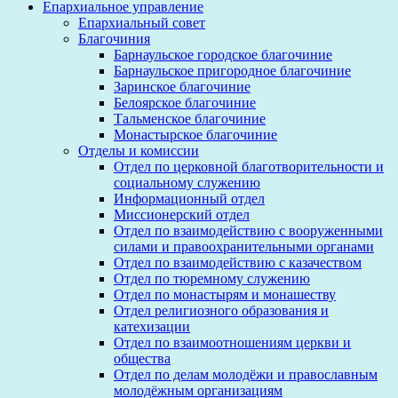
Епархиальное управление
Епархиальный совет
Благочиния
Барнаульское городское благочиние
Барнаульское пригородное благочиние
Заринское благочиние
Белоярское благочиние
Тальменское благочиние
Монастырское благочиние
Отделы и комиссии
Отдел по церковной благотворительности и
социальному служению
Информационный отдел
Миссионерский отдел
Отдел по взаимодействию с вооруженными
силами и правоохранительными органами
Отдел по взаимодействию с казачеством
Отдел по тюремному служению
Отдел по монастырям и монашеству
Отдел религиозного образования и
катехизации
Отдел по взаимоотношениям церкви и
общества
Отдел по делам молодёжи и православным
молодёжным организациям