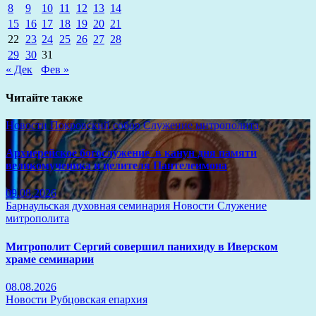
8
9
10
11
12
13
14
15
16
17
18
19
20
21
22
23
24
25
26
27
28
29
30
31
« Дек
Фев »
Читайте также
Новости
Покровский собор
Служение митрополита
Архиерейское богослужение в канун дня памяти
великомученика и целителя Пантелеимона
09.08.2026
Барнаульская духовная семинария
Новости
Служение
митрополита
Митрополит Сергий совершил панихиду в Иверском
храме семинарии
08.08.2026
Новости
Рубцовская епархия