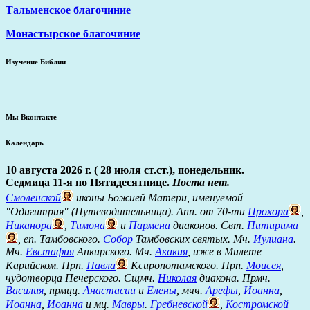
Тальменское благочиние
Монастырское благочиние
Изучение Библии
Мы Вконтакте
Календарь
10 августа 2026 г. ( 28 июля ст.ст.), понедельник.
Седмица 11-я по Пятидесятнице.
Поста нет.
Смоленской
иконы Божией Матери, именуемой
"Одигитрия" (Путеводительница). Апп. от 70-ти
Прохора
,
Никанора
,
Тимона
и
Пармена
диаконов. Свт.
Питирима
, еп. Тамбовского.
Собор
Тамбовских святых. Мч.
Иулиана
.
Мч.
Евстафия
Анкирского. Мч.
Акакия
, иже в Милете
Карийском. Прп.
Павла
Ксиропотамского. Прп.
Моисея
,
чудотворца Печерского. Сщмч.
Николая
диакона. Прмч.
Василия
, прмцц.
Анастасии
и
Елены
, мчч.
Арефы
,
Иоанна
,
Иоанна
,
Иоанна
и мц.
Мавры
.
Гребневской
,
Костромской