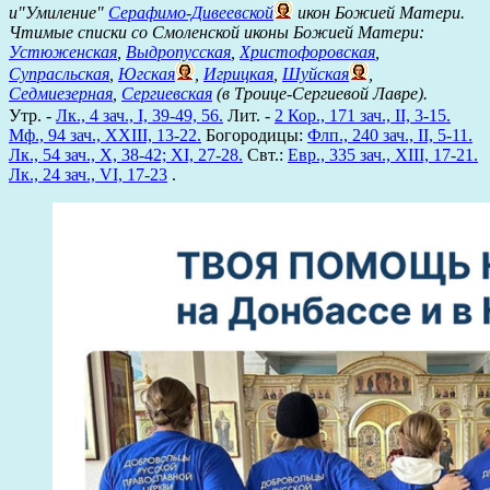
и"Умиление"
Серафимо-Дивеевской
икон Божией Матери.
Чтимые списки со Смоленской иконы Божией Матери:
Устюженская
,
Выдропусская
,
Христофоровская
,
Супрасльская
,
Югская
,
Игрицкая
,
Шуйская
,
Седмиезерная
,
Сергиевская
(в Троице-Сергиевой Лавре).
Утр. -
Лк., 4 зач., I, 39-49, 56.
Лит. -
2 Кор., 171 зач., II, 3-15.
Мф., 94 зач., XXIII, 13-22.
Богородицы:
Флп., 240 зач., II, 5-11.
Лк., 54 зач., X, 38-42; XI, 27-28.
Свт.:
Евр., 335 зач., XIII, 17-21.
Лк., 24 зач., VI, 17-23
.