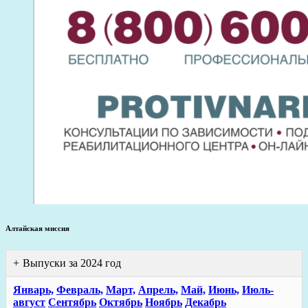
Алтайская миссия
Выпуски за 2024 год
Январь,
Февраль,
Март,
Апрель,
Май,
Июнь,
Июль-
август
Сентябрь
Октябрь
Ноябрь
Декабрь