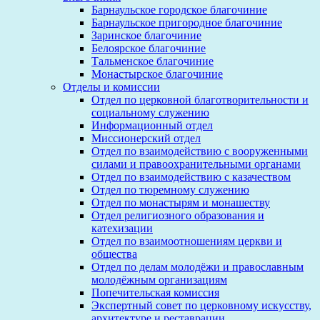
Барнаульское городское благочиние
Барнаульское пригородное благочиние
Заринское благочиние
Белоярское благочиние
Тальменское благочиние
Монастырское благочиние
Отделы и комиссии
Отдел по церковной благотворительности и
социальному служению
Информационный отдел
Миссионерский отдел
Отдел по взаимодействию с вооруженными
силами и правоохранительными органами
Отдел по взаимодействию с казачеством
Отдел по тюремному служению
Отдел по монастырям и монашеству
Отдел религиозного образования и
катехизации
Отдел по взаимоотношениям церкви и
общества
Отдел по делам молодёжи и православным
молодёжным организациям
Попечительская комиссия
Экспертный совет по церковному искусству,
архитектуре и реставрации