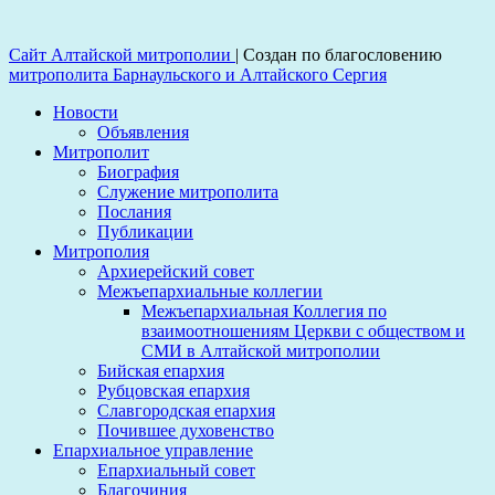
Сайт Алтайской митрополии
|
Создан по благословению
митрополита Барнаульского и Алтайского Сергия
Новости
Объявления
Митрополит
Биография
Служение митрополита
Послания
Публикации
Митрополия
Архиерейский совет
Межъепархиальные коллегии
Межъепархиальная Коллегия по
взаимоотношениям Церкви с обществом и
СМИ в Алтайской митрополии
Бийская епархия
Рубцовская епархия
Славгородская епархия
Почившее духовенство
Епархиальное управление
Епархиальный совет
Благочиния