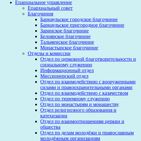
Епархиальное управление
Епархиальный совет
Благочиния
Барнаульское городское благочиние
Барнаульское пригородное благочиние
Заринское благочиние
Белоярское благочиние
Тальменское благочиние
Монастырское благочиние
Отделы и комиссии
Отдел по церковной благотворительности и
социальному служению
Информационный отдел
Миссионерский отдел
Отдел по взаимодействию с вооруженными
силами и правоохранительными органами
Отдел по взаимодействию с казачеством
Отдел по тюремному служению
Отдел по монастырям и монашеству
Отдел религиозного образования и
катехизации
Отдел по взаимоотношениям церкви и
общества
Отдел по делам молодёжи и православным
молодёжным организациям