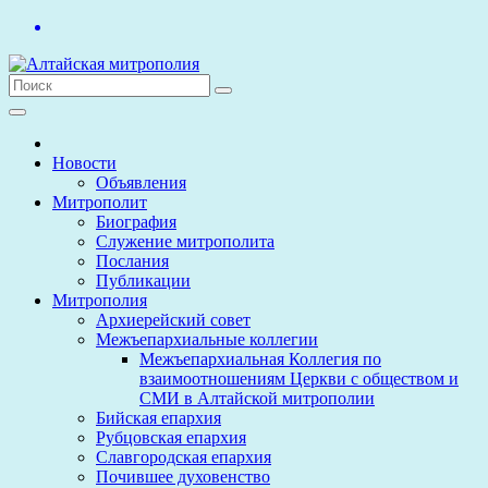
Перейти
к
содержимому
Новости
Объявления
Митрополит
Биография
Служение митрополита
Послания
Публикации
Митрополия
Архиерейский совет
Межъепархиальные коллегии
Межъепархиальная Коллегия по
взаимоотношениям Церкви с обществом и
СМИ в Алтайской митрополии
Бийская епархия
Рубцовская епархия
Славгородская епархия
Почившее духовенство