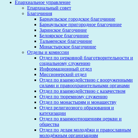
Епархиальное управление
Епархиальный совет
Благочиния
Барнаульское городское благочиние
Барнаульское пригородное благочиние
Заринское благочиние
Белоярское благочиние
Тальменское благочиние
Монастырское благочиние
Отделы и комиссии
Отдел по церковной благотворительности и
социальному служению
Информационный отдел
Миссионерский отдел
Отдел по взаимодействию с вооруженными
силами и правоохранительными органами
Отдел по взаимодействию с казачеством
Отдел по тюремному служению
Отдел по монастырям и монашеству
Отдел религиозного образования и
катехизации
Отдел по взаимоотношениям церкви и
общества
Отдел по делам молодёжи и православным
молодёжным организациям