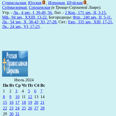
Супрасльская
,
Югская
,
Игрицкая
,
Шуйская
,
Седмиезерная
,
Сергиевская
(в Троице-Сергиевой Лавре).
Утр. -
Лк., 4 зач., I, 39-49, 56.
Лит. -
2 Кор., 171 зач., II, 3-15.
Мф., 94 зач., XXIII, 13-22.
Богородицы:
Флп., 240 зач., II, 5-11.
Лк., 54 зач., X, 38-42; XI, 27-28.
Свт.:
Евр., 335 зач., XIII, 17-21.
Лк., 24 зач., VI, 17-23
.
Июль 2024
Пн
Вт
Ср
Чт
Пт
Сб
Вс
1
2
3
4
5
6
7
8
9
10
11
12
13
14
15
16
17
18
19
20
21
22
23
24
25
26
27
28
29
30
31