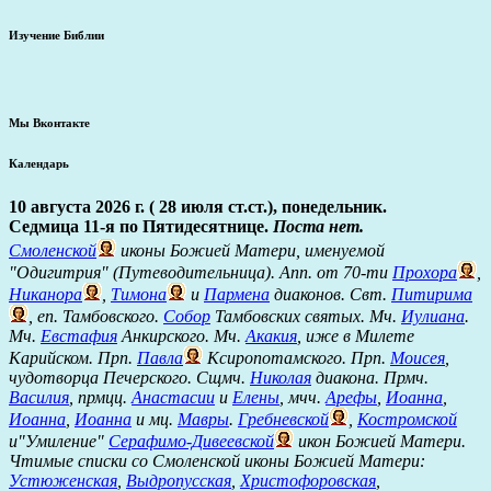
Изучение Библии
Мы Вконтакте
Календарь
10 августа 2026 г. ( 28 июля ст.ст.), понедельник.
Седмица 11-я по Пятидесятнице.
Поста нет.
Смоленской
иконы Божией Матери, именуемой
"Одигитрия" (Путеводительница). Апп. от 70-ти
Прохора
,
Никанора
,
Тимона
и
Пармена
диаконов. Свт.
Питирима
, еп. Тамбовского.
Собор
Тамбовских святых. Мч.
Иулиана
.
Мч.
Евстафия
Анкирского. Мч.
Акакия
, иже в Милете
Карийском. Прп.
Павла
Ксиропотамского. Прп.
Моисея
,
чудотворца Печерского. Сщмч.
Николая
диакона. Прмч.
Василия
, прмцц.
Анастасии
и
Елены
, мчч.
Арефы
,
Иоанна
,
Иоанна
,
Иоанна
и мц.
Мавры
.
Гребневской
,
Костромской
и"Умиление"
Серафимо-Дивеевской
икон Божией Матери.
Чтимые списки со Смоленской иконы Божией Матери:
Устюженская
,
Выдропусская
,
Христофоровская
,