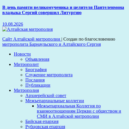
В день памяти великомученика и целителя Пантелеимона
владыка Сергий совершил Литургию
10.08.2026
Сайт Алтайской митрополии
|
Создан по благословению
митрополита Барнаульского и Алтайского Сергия
Новости
Объявления
Митрополит
Биография
Служение митрополита
Послания
Публикации
Митрополия
Архиерейский совет
Межъепархиальные коллегии
Межъепархиальная Коллегия по
взаимоотношениям Церкви с обществом и
СМИ в Алтайской митрополии
Бийская епархия
Рубцовская епархия