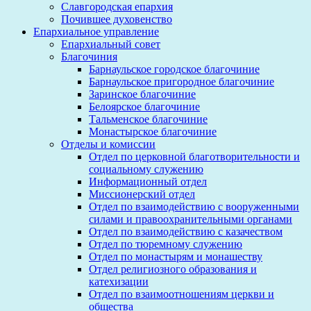
Славгородская епархия
Почившее духовенство
Епархиальное управление
Епархиальный совет
Благочиния
Барнаульское городское благочиние
Барнаульское пригородное благочиние
Заринское благочиние
Белоярское благочиние
Тальменское благочиние
Монастырское благочиние
Отделы и комиссии
Отдел по церковной благотворительности и
социальному служению
Информационный отдел
Миссионерский отдел
Отдел по взаимодействию с вооруженными
силами и правоохранительными органами
Отдел по взаимодействию с казачеством
Отдел по тюремному служению
Отдел по монастырям и монашеству
Отдел религиозного образования и
катехизации
Отдел по взаимоотношениям церкви и
общества