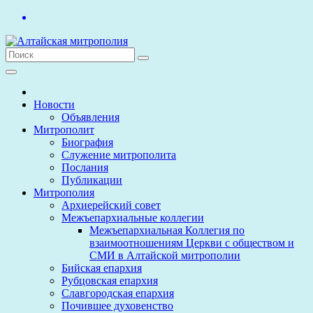
Перейти
к
содержимому
Новости
Объявления
Митрополит
Биография
Служение митрополита
Послания
Публикации
Митрополия
Архиерейский совет
Межъепархиальные коллегии
Межъепархиальная Коллегия по
взаимоотношениям Церкви с обществом и
СМИ в Алтайской митрополии
Бийская епархия
Рубцовская епархия
Славгородская епархия
Почившее духовенство