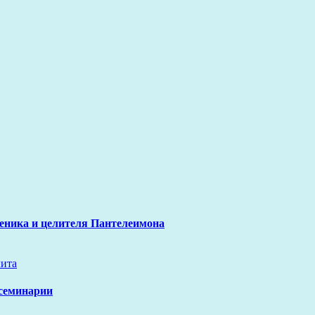
еника и целителя Пантелеимона
ита
 семинарии