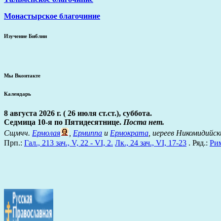
Монастырское благочиние
Изучение Библии
Мы Вконтакте
Календарь
8 августа 2026 г. ( 26 июля ст.ст.), суббота.
Седмица 10-я по Пятидесятнице.
Поста нет.
Сщмчч.
Ермолая
,
Ермиппа
и
Ермократа
, иереев Никомидийск
Прп.:
Гал., 213 зач., V, 22 - VI, 2.
Лк., 24 зач., VI, 17-23
. Ряд.:
Рим