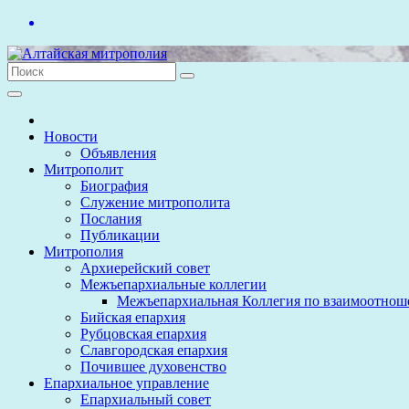
Перейти
к
содержимому
Новости
Объявления
Митрополит
Биография
Служение митрополита
Послания
Публикации
Митрополия
Архиерейский совет
Межъепархиальные коллегии
Межъепархиальная Коллегия по взаимоотнош
Бийская епархия
Рубцовская епархия
Славгородская епархия
Почившее духовенство
Епархиальное управление
Епархиальный совет