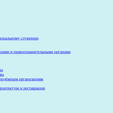
социальному служению
илами и правоохранительными органами
ии
ва
олодёжным организациям
архитектуре и реставрации