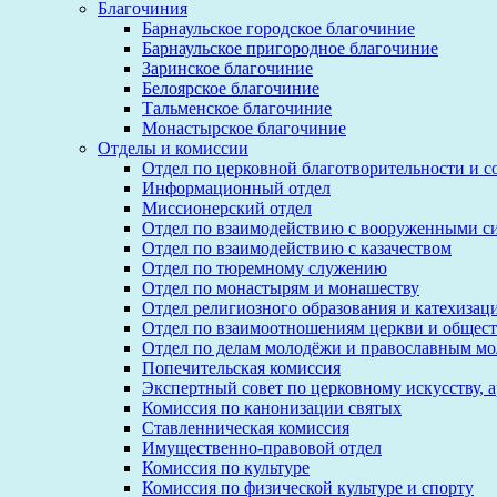
Благочиния
Барнаульское городское благочиние
Барнаульское пригородное благочиние
Заринское благочиние
Белоярское благочиние
Тальменское благочиние
Монастырское благочиние
Отделы и комиссии
Отдел по церковной благотворительности и 
Информационный отдел
Миссионерский отдел
Отдел по взаимодействию с вооруженными с
Отдел по взаимодействию с казачеством
Отдел по тюремному служению
Отдел по монастырям и монашеству
Отдел религиозного образования и катехизац
Отдел по взаимоотношениям церкви и общест
Отдел по делам молодёжи и православным м
Попечительская комиссия
Экспертный совет по церковному искусству, 
Комиссия по канонизации святых
Ставленническая комиссия
Имущественно-правовой отдел
Комиссия по культуре
Комиссия по физической культуре и спорту