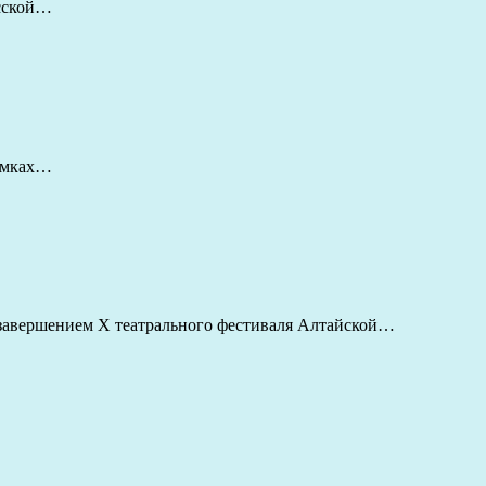
усской…
рамках…
 завершением X театрального фестиваля Алтайской…