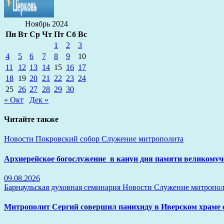
Ноябрь 2024
Пн
Вт
Ср
Чт
Пт
Сб
Вс
1
2
3
4
5
6
7
8
9
10
11
12
13
14
15
16
17
18
19
20
21
22
23
24
25
26
27
28
29
30
« Окт
Дек »
Читайте также
Новости
Покровский собор
Служение митрополита
Архиерейское богослужение в канун дня памяти великомуч
09.08.2026
Барнаульская духовная семинария
Новости
Служение митропол
Митрополит Сергий совершил панихиду в Иверском храме