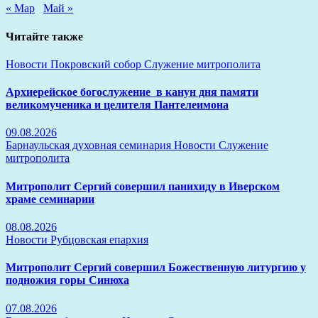
« Мар
Май »
Читайте также
Новости
Покровский собор
Служение митрополита
Архиерейское богослужение в канун дня памяти
великомученика и целителя Пантелеимона
09.08.2026
Барнаульская духовная семинария
Новости
Служение
митрополита
Митрополит Сергий совершил панихиду в Иверском
храме семинарии
08.08.2026
Новости
Рубцовская епархия
Митрополит Сергий совершил Божественную литургию у
подножия горы Синюха
07.08.2026