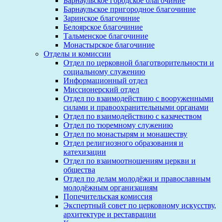
Барнаульское городское благочиние
Барнаульское пригородное благочиние
Заринское благочиние
Белоярское благочиние
Тальменское благочиние
Монастырское благочиние
Отделы и комиссии
Отдел по церковной благотворительности и
социальному служению
Информационный отдел
Миссионерский отдел
Отдел по взаимодействию с вооруженными
силами и правоохранительными органами
Отдел по взаимодействию с казачеством
Отдел по тюремному служению
Отдел по монастырям и монашеству
Отдел религиозного образования и
катехизации
Отдел по взаимоотношениям церкви и
общества
Отдел по делам молодёжи и православным
молодёжным организациям
Попечительская комиссия
Экспертный совет по церковному искусству,
архитектуре и реставрации