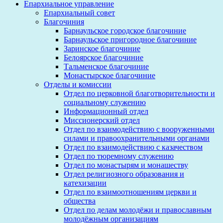
Епархиальное управление
Епархиальный совет
Благочиния
Барнаульское городское благочиние
Барнаульское пригородное благочиние
Заринское благочиние
Белоярское благочиние
Тальменское благочиние
Монастырское благочиние
Отделы и комиссии
Отдел по церковной благотворительности и
социальному служению
Информационный отдел
Миссионерский отдел
Отдел по взаимодействию с вооруженными
силами и правоохранительными органами
Отдел по взаимодействию с казачеством
Отдел по тюремному служению
Отдел по монастырям и монашеству
Отдел религиозного образования и
катехизации
Отдел по взаимоотношениям церкви и
общества
Отдел по делам молодёжи и православным
молодёжным организациям