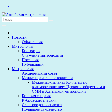
Перейти
к
содержимому
Новости
Объявления
Митрополит
Биография
Служение митрополита
Послания
Публикации
Митрополия
Архиерейский совет
Межъепархиальные коллегии
Межъепархиальная Коллегия по
взаимоотношениям Церкви с обществом и
СМИ в Алтайской митрополии
Бийская епархия
Рубцовская епархия
Славгородская епархия
Почившее духовенство