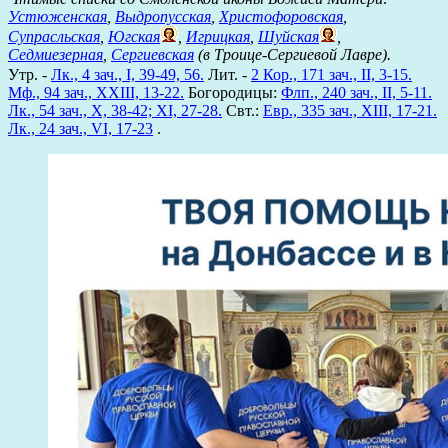
Устюженская
,
Выдропусская
,
Христофоровская
,
Супрасльская
,
Югская
,
Игрицкая
,
Шуйская
,
Седмиезерная
,
Сергиевская
(в Троице-Сергиевой Лавре).
Утр. -
Лк., 4 зач., I, 39-49, 56.
Лит. -
2 Кор., 171 зач., II, 3-15.
Мф., 94 зач., XXIII, 13-22.
Богородицы:
Флп., 240 зач., II, 5-11.
Лк., 54 зач., X, 38-42; XI, 27-28.
Свт.:
Евр., 335 зач., XIII, 17-21.
Лк., 24 зач., VI, 17-23
.