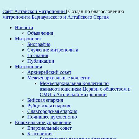
Сайт Алтайской митрополии
|
Создан по благословению
митрополита Барнаульского и Алтайского Сергия
Новости
Объявления
Митрополит
Биография
Служение митрополита
Послания
Публикации
Митрополия
Архиерейский совет
Межъепархиальные коллегии
Межъепархиальная Коллегия по
взаимоотношениям Церкви с обществом и
СМИ в Алтайской митрополии
Бийская епархия
Рубцовская епархия
Славгородская епархия
Почившее духовенство
Епархиальное управление
Епархиальный совет
Благочиния