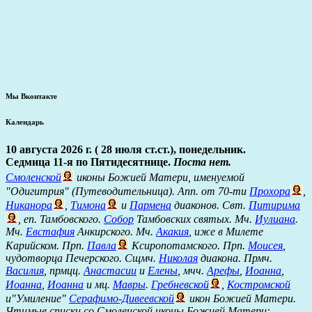
Мы Вконтакте
Календарь
10 августа 2026 г. ( 28 июля ст.ст.), понедельник.
Седмица 11-я по Пятидесятнице.
Поста нет.
Смоленской
иконы Божией Матери, именуемой
"Одигитрия" (Путеводительница). Апп. от 70-ти
Прохора
,
Никанора
,
Тимона
и
Пармена
диаконов. Свт.
Питирима
, еп. Тамбовского.
Собор
Тамбовских святых. Мч.
Иулиана
.
Мч.
Евстафия
Анкирского. Мч.
Акакия
, иже в Милете
Карийском. Прп.
Павла
Ксиропотамского. Прп.
Моисея
,
чудотворца Печерского. Сщмч.
Николая
диакона. Прмч.
Василия
, прмцц.
Анастасии
и
Елены
, мчч.
Арефы
,
Иоанна
,
Иоанна
,
Иоанна
и мц.
Мавры
.
Гребневской
,
Костромской
и"Умиление"
Серафимо-Дивеевской
икон Божией Матери.
Чтимые списки со Смоленской иконы Божией Матери: