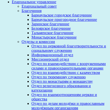
Епархиальное управление
Епархиальный совет
Благочиния
Барнаульское городское благочиние
Барнаульское пригородное благочиние
Заринское благочиние
Белоярское благочиние
Тальменское благочиние
Монастырское благочиние
Отделы и комиссии
Отдел по церковной благотворительности и
социальному служению
Информационный отдел
Миссионерский отдел
Отдел по взаимодействию с вооруженными
силами и правоохранительными органами
Отдел по взаимодействию с казачеством
Отдел по тюремному служению
Отдел по монастырям и монашеству
Отдел религиозного образования и
катехизации
Отдел по взаимоотношениям церкви и
общества
Отдел по делам молодёжи и православным
молодёжным организациям