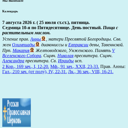
Мы Вконтакте
Календарь
7 августа 2026 г. ( 25 июля ст.ст.), пятница.
Седмица 10-я по Пятидесятнице. День постный.
Пища с
растительным маслом.
Успение прав.
Анны
, матери Пресвятой Богородицы. Свв.
жен
Олимпиады
диакониссы и
Евпраксии
девы, Тавеннской.
Прп.
Макария
Желтоводского, Унженского. Память
V
Вселенского Собора
. Сщмч.
Николая
пресвитера. Сщмч.
Александра
пресвитера. Св.
Ираиды
исп.
2 Кор., 169 зач., I, 12-20.
Мф., 91 зач., XXII, 23-33.
Прав. Анны:
Гал., 210 зач. (от полу́), IV, 22-31.
Лк., 36 зач., VIII, 16-21.