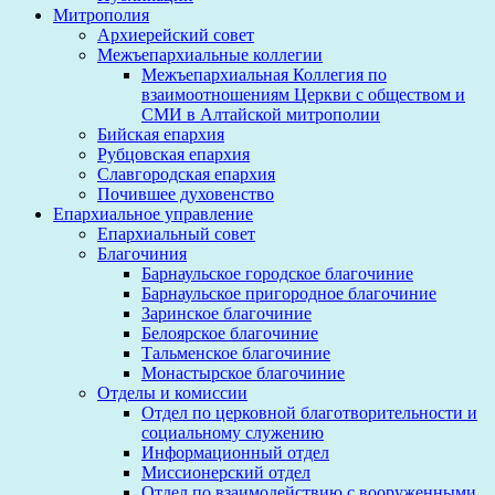
Митрополия
Архиерейский совет
Межъепархиальные коллегии
Межъепархиальная Коллегия по
взаимоотношениям Церкви с обществом и
СМИ в Алтайской митрополии
Бийская епархия
Рубцовская епархия
Славгородская епархия
Почившее духовенство
Епархиальное управление
Епархиальный совет
Благочиния
Барнаульское городское благочиние
Барнаульское пригородное благочиние
Заринское благочиние
Белоярское благочиние
Тальменское благочиние
Монастырское благочиние
Отделы и комиссии
Отдел по церковной благотворительности и
социальному служению
Информационный отдел
Миссионерский отдел
Отдел по взаимодействию с вооруженными