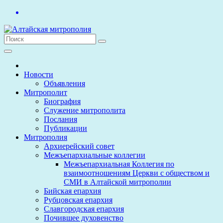
Перейти
к
содержимому
Новости
Объявления
Митрополит
Биография
Служение митрополита
Послания
Публикации
Митрополия
Архиерейский совет
Межъепархиальные коллегии
Межъепархиальная Коллегия по
взаимоотношениям Церкви с обществом и
СМИ в Алтайской митрополии
Бийская епархия
Рубцовская епархия
Славгородская епархия
Почившее духовенство