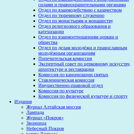
силами и правоохранительными органами
Отдел по взаимодействию с казачеством
Отдел по тюремному служению
Отдел по монастырям и монашеству
Отдел религиозного образования и
катехизации
Отдел по взаимоотношениям церкви и
общества
Отдел по делам молодёжи и православным
молодёжным организациям
Попечительская комиссия
Экспертный совет по церковному искусству,
архитектуре и реставрации
Комиссия по канонизации святых
Ставленническая комиссия
Имущественно-правовой отдел
Комиссия по культуре
Комиссия по физической культуре и спорту
Издания
Журнал Алтайская миссия
Лампада
Журнал «Покров»
Звонница
Небесный Покров
газета Лампада