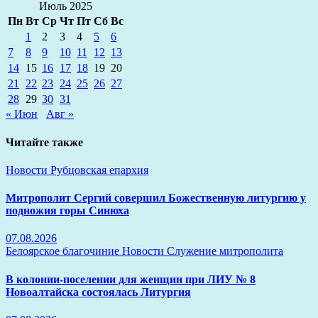
Июль 2025
Пн
Вт
Ср
Чт
Пт
Сб
Вс
1
2
3
4
5
6
7
8
9
10
11
12
13
14
15
16
17
18
19
20
21
22
23
24
25
26
27
28
29
30
31
« Июн
Авг »
Читайте также
Новости
Рубцовская епархия
Митрополит Сергий совершил Божественную литургию у
подножия горы Синюха
07.08.2026
Белоярское благочиние
Новости
Служение митрополита
В колонии-поселении для женщин при ЛИУ № 8
Новоалтайска состоялась Литургия