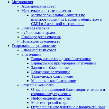
Митрополия
Архиерейский совет
Межъепархиальные коллегии
Межъепархиальная Коллегия по
взаимоотношениям Церкви с обществом и
СМИ в Алтайской митрополии
Бийская епархия
Рубцовская епархия
Славгородская епархия
Почившее духовенство
Епархиальное управление
Епархиальный совет
Благочиния
Барнаульское городское благочиние
Барнаульское пригородное благочиние
Заринское благочиние
Белоярское благочиние
Тальменское благочиние
Монастырское благочиние
Отделы и комиссии
Отдел по церковной благотворительности и
социальному служению
Информационный отдел
Миссионерский отдел
Отдел по взаимодействию с вооруженными