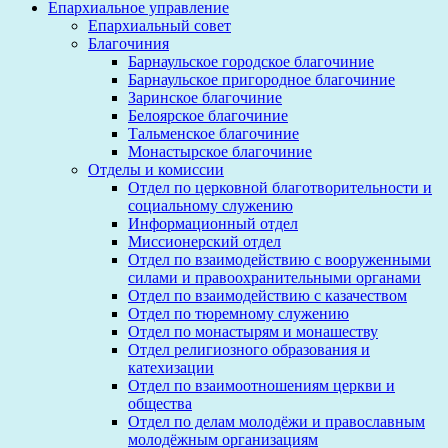
Епархиальное управление
Епархиальный совет
Благочиния
Барнаульское городское благочиние
Барнаульское пригородное благочиние
Заринское благочиние
Белоярское благочиние
Тальменское благочиние
Монастырское благочиние
Отделы и комиссии
Отдел по церковной благотворительности и
социальному служению
Информационный отдел
Миссионерский отдел
Отдел по взаимодействию с вооруженными
силами и правоохранительными органами
Отдел по взаимодействию с казачеством
Отдел по тюремному служению
Отдел по монастырям и монашеству
Отдел религиозного образования и
катехизации
Отдел по взаимоотношениям церкви и
общества
Отдел по делам молодёжи и православным
молодёжным организациям