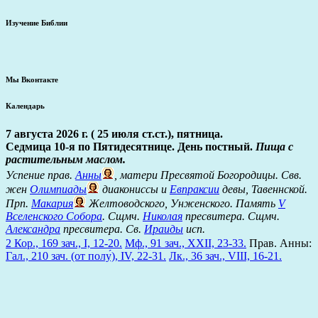
Изучение Библии
Мы Вконтакте
Календарь
7 августа 2026 г. ( 25 июля ст.ст.), пятница.
Седмица 10-я по Пятидесятнице. День постный.
Пища с
растительным маслом.
Успение прав.
Анны
, матери Пресвятой Богородицы. Свв.
жен
Олимпиады
диакониссы и
Евпраксии
девы, Тавеннской.
Прп.
Макария
Желтоводского, Унженского. Память
V
Вселенского Собора
. Сщмч.
Николая
пресвитера. Сщмч.
Александра
пресвитера. Св.
Ираиды
исп.
2 Кор., 169 зач., I, 12-20.
Мф., 91 зач., XXII, 23-33.
Прав. Анны:
Гал., 210 зач. (от полу́), IV, 22-31.
Лк., 36 зач., VIII, 16-21.