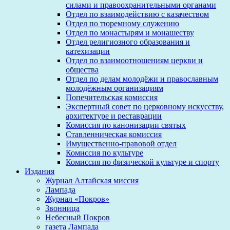
силами и правоохранительными органами
Отдел по взаимодействию с казачеством
Отдел по тюремному служению
Отдел по монастырям и монашеству
Отдел религиозного образования и
катехизации
Отдел по взаимоотношениям церкви и
общества
Отдел по делам молодёжи и православным
молодёжным организациям
Попечительская комиссия
Экспертный совет по церковному искусству,
архитектуре и реставрации
Комиссия по канонизации святых
Ставленническая комиссия
Имущественно-правовой отдел
Комиссия по культуре
Комиссия по физической культуре и спорту
Издания
Журнал Алтайская миссия
Лампада
Журнал «Покров»
Звонница
Небесный Покров
газета Лампада