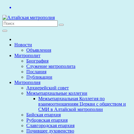
Перейти
к
содержимому
Новости
Объявления
Митрополит
Биография
Служение митрополита
Послания
Публикации
Митрополия
Архиерейский совет
Межъепархиальные коллегии
Межъепархиальная Коллегия по
взаимоотношениям Церкви с обществом и
СМИ в Алтайской митрополии
Бийская епархия
Рубцовская епархия
Славгородская епархия
Почившее духовенство