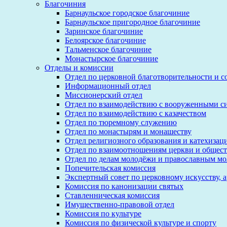
Благочиния
Барнаульское городское благочиние
Барнаульское пригородное благочиние
Заринское благочиние
Белоярское благочиние
Тальменское благочиние
Монастырское благочиние
Отделы и комиссии
Отдел по церковной благотворительности и 
Информационный отдел
Миссионерский отдел
Отдел по взаимодействию с вооруженными с
Отдел по взаимодействию с казачеством
Отдел по тюремному служению
Отдел по монастырям и монашеству
Отдел религиозного образования и катехизац
Отдел по взаимоотношениям церкви и общест
Отдел по делам молодёжи и православным м
Попечительская комиссия
Экспертный совет по церковному искусству, 
Комиссия по канонизации святых
Ставленническая комиссия
Имущественно-правовой отдел
Комиссия по культуре
Комиссия по физической культуре и спорту