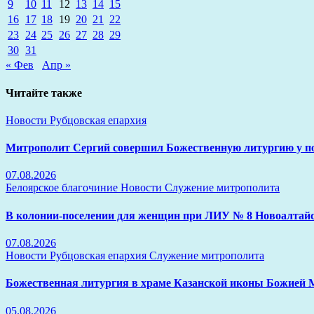
9
10
11
12
13
14
15
16
17
18
19
20
21
22
23
24
25
26
27
28
29
30
31
« Фев
Апр »
Читайте также
Новости
Рубцовская епархия
Митрополит Сергий совершил Божественную литургию у 
07.08.2026
Белоярское благочиние
Новости
Служение митрополита
В колонии-поселении для женщин при ЛИУ № 8 Новоалтайс
07.08.2026
Новости
Рубцовская епархия
Служение митрополита
Божественная литургия в храме Казанской иконы Божией 
05.08.2026