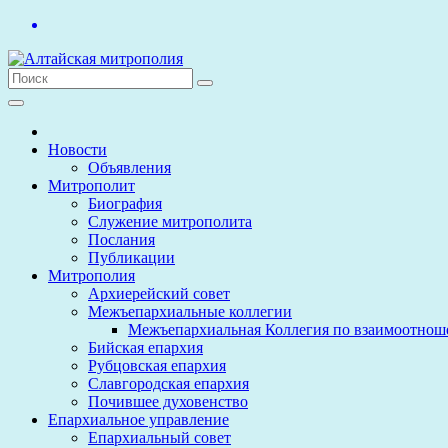
Перейти
к
содержимому
Новости
Объявления
Митрополит
Биография
Служение митрополита
Послания
Публикации
Митрополия
Архиерейский совет
Межъепархиальные коллегии
Межъепархиальная Коллегия по взаимоотнош
Бийская епархия
Рубцовская епархия
Славгородская епархия
Почившее духовенство
Епархиальное управление
Епархиальный совет