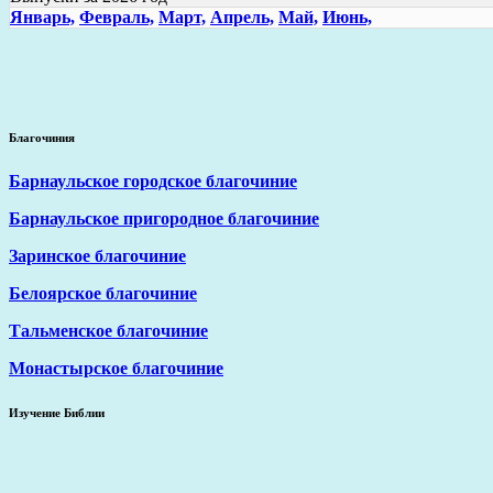
Январь,
Февраль,
Март,
Апрель,
Май,
Июнь,
Благочиния
Барнаульское городское благочиние
Барнаульское пригородное благочиние
Заринское благочиние
Белоярское благочиние
Тальменское благочиние
Монастырское благочиние
Изучение Библии