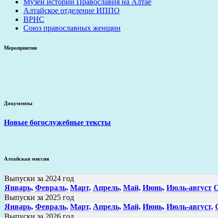
Музей истории Православия на Алтае
Алтайское отделение ИППО
ВРНС
Союз православных женщин
Мероприятия
Документы
Новые богослужебные тексты
Алтайская миссия
Выпуски за 2024 год
Январь,
Февраль,
Март,
Апрель,
Май,
Июнь,
Июль-август
С
Выпуски за 2025 год
Январь,
Февраль,
Март,
Апрель,
Май,
Июнь,
Июль-август,
Выпуски за 2026 год