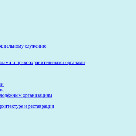
социальному служению
илами и правоохранительными органами
ии
ва
олодёжным организациям
архитектуре и реставрации