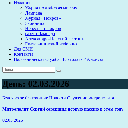
Издания
Журнал Алтайская миссия
Лампада
Журнал «Покров»
Звонница
Небесный Покров
газета Лампада
Александро-Невский вестник
Екатерининский изборник
Для СМИ
Контакты
Паломническая служба «Благодать»/ Анонсы
День:
02.03.2026
Белоярское благочиние
Новости
Служение митрополита
Митрополит Сергий совершил первую пассию в этом году
02.03.2026