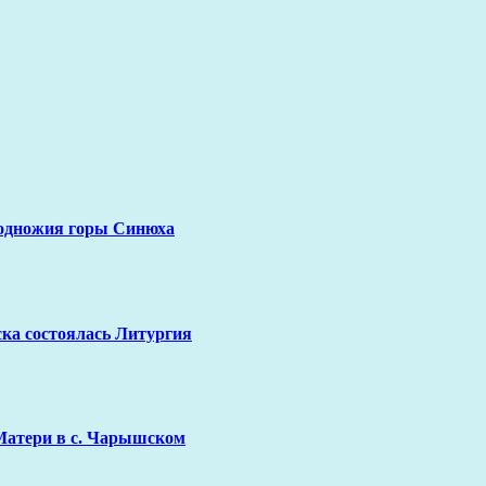
подножия горы Синюха
ка состоялась Литургия
Матери в с. Чарышском