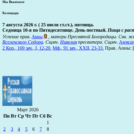
Мы Вконтакте
Календарь
7 августа 2026 г. ( 25 июля ст.ст.), пятница.
Седмица 10-я по Пятидесятнице. День постный.
Пища с рас
Успение прав.
Анны
, матери Пресвятой Богородицы. Свв. ж
Вселенского Собора
. Сщмч.
Николая
пресвитера. Сщмч.
Алекса
2 Кор., 169 зач., I, 12-20.
Мф., 91 зач., XXII, 23-33.
Прав. Анны:
Март 2026
Пн
Вт
Ср
Чт
Пт
Сб
Вс
1
2
3
4
5
6
7
8