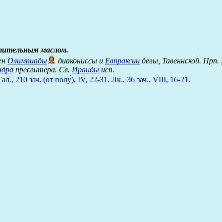
тительным маслом.
ен
Олимпиады
диакониссы и
Евпраксии
девы, Тавеннской. Прп.
ндра
пресвитера. Св.
Ираиды
исп.
Гал., 210 зач. (от полу́), IV, 22-31.
Лк., 36 зач., VIII, 16-21.