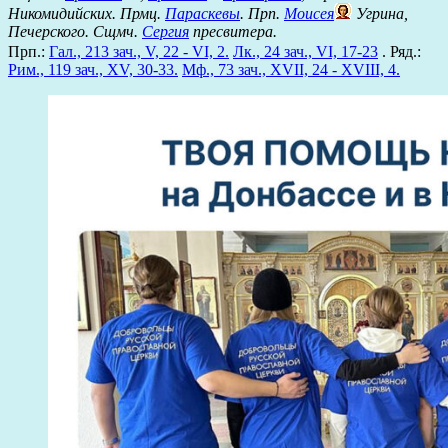
Никомидийских. Прмц.
Параскевы
. Прп.
Моисея
Угрина,
Печерского. Сщмч.
Сергия
пресвитера.
Прп.:
Гал., 213 зач., V, 22 - VI, 2.
Лк., 24 зач., VI, 17-23
. Ряд.:
Рим., 119 зач., XV, 30-33.
Мф., 73 зач., XVII, 24 - XVIII, 4.