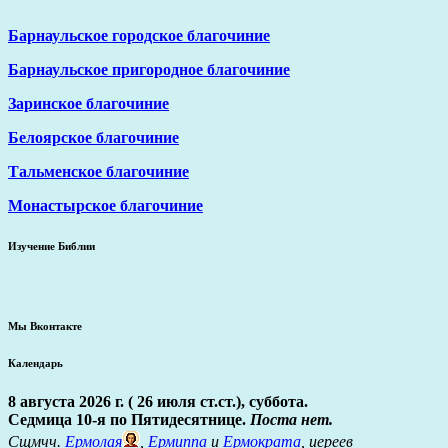
Барнаульское городское благочиние
Барнаульское пригородное благочиние
Заринское благочиние
Белоярское благочиние
Тальменское благочиние
Монастырское благочиние
Изучение Библии
Мы Вконтакте
Календарь
8 августа 2026 г. ( 26 июля ст.ст.), суббота.
Седмица 10-я по Пятидесятнице.
Поста нет.
Сщмчч.
Ермолая
,
Ермиппа
и
Ермократа
, иереев