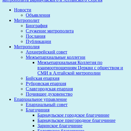
Новости
Объявления
Митрополит
Биография
Служение митрополита
Послания
Публикации
Митрополия
Архиерейский совет
Межъепархиальные коллегии
Межъепархиальная Коллегия по
взаимоотношениям Церкви с обществом и
СМИ в Алтайской митрополии
Бийская епархия
Рубцовская епархия
Славгородская епархия
Почившее духовенство
Епархиальное управление
Епархиальный совет
Благочиния
Барнаульское городское благочиние
Барнаульское пригородное благочиние
Заринское благочиние
Белоярское благочиние