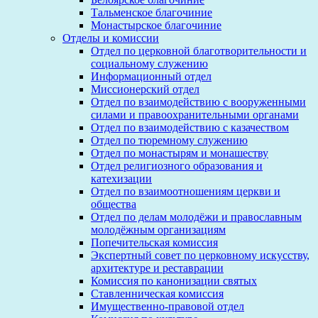
Тальменское благочиние
Монастырское благочиние
Отделы и комиссии
Отдел по церковной благотворительности и
социальному служению
Информационный отдел
Миссионерский отдел
Отдел по взаимодействию с вооруженными
силами и правоохранительными органами
Отдел по взаимодействию с казачеством
Отдел по тюремному служению
Отдел по монастырям и монашеству
Отдел религиозного образования и
катехизации
Отдел по взаимоотношениям церкви и
общества
Отдел по делам молодёжи и православным
молодёжным организациям
Попечительская комиссия
Экспертный совет по церковному искусству,
архитектуре и реставрации
Комиссия по канонизации святых
Ставленническая комиссия
Имущественно-правовой отдел