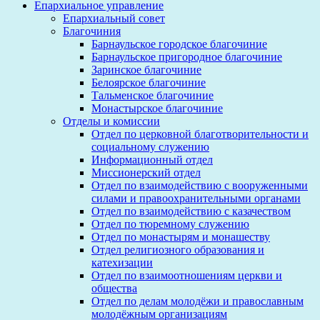
Епархиальное управление
Епархиальный совет
Благочиния
Барнаульское городское благочиние
Барнаульское пригородное благочиние
Заринское благочиние
Белоярское благочиние
Тальменское благочиние
Монастырское благочиние
Отделы и комиссии
Отдел по церковной благотворительности и
социальному служению
Информационный отдел
Миссионерский отдел
Отдел по взаимодействию с вооруженными
силами и правоохранительными органами
Отдел по взаимодействию с казачеством
Отдел по тюремному служению
Отдел по монастырям и монашеству
Отдел религиозного образования и
катехизации
Отдел по взаимоотношениям церкви и
общества
Отдел по делам молодёжи и православным
молодёжным организациям