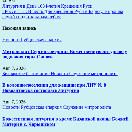
831
Навигация
Литургия в День 1034-летия Крещения Руси
«Россия 1» : В честь Дня крещения Руси в Барнауле прошла
по
служба под открытым небом
записям
Похожая запись
Новости
Рубцовская епархия
Митрополит Сергий совершил Божественную литургию у
подножия горы Синюха
Авг 7, 2026
Белоярское благочиние
Новости
Служение митрополита
В колонии-поселении для женщин при ЛИУ № 8
Новоалтайска состоялась Литургия
Авг 7, 2026
Новости
Рубцовская епархия
Служение митрополита
Божественная литургия в храме Казанской иконы Божией
Матери в с. Чарышском