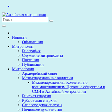
Перейти
к
содержимому
Новости
Объявления
Митрополит
Биография
Служение митрополита
Послания
Публикации
Митрополия
Архиерейский совет
Межъепархиальные коллегии
Межъепархиальная Коллегия по
взаимоотношениям Церкви с обществом и
СМИ в Алтайской митрополии
Бийская епархия
Рубцовская епархия
Славгородская епархия
Почившее духовенство