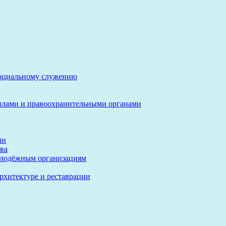
социальному служению
илами и правоохранительными органами
ии
ва
олодёжным организациям
архитектуре и реставрации