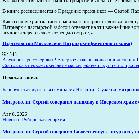
В Издательстве Московской Патриархии вышла в свет новая кн
В книге рассказывается о Празднике праздников — Святой Пас
Как сегодня христианину правильно построить свою жизненну
Патриарх с пастырской заботой отвечает на эти важнейшие во
вечности теряют свою зловещую остроту».
Издательство Московской Патриархии
(внешняя ссылка)
548
Навигация
Архипастырь совершил Четвертое (завершающее в нынешнем В
Состоялось первое совещание малой рабочей группы по прос
по
записям
Похожая запись
Барнаульская духовная семинария
Новости
Служение митропол
Митрополит Сергий совершил панихиду в Иверском храме
Авг 8, 2026
Новости
Рубцовская епархия
Митрополит Сергий совершил Божественную литургию у 