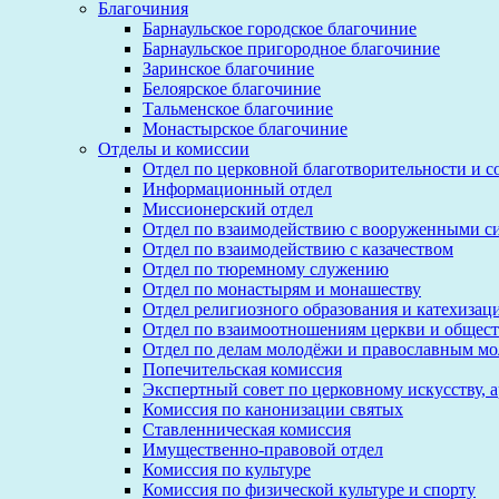
Благочиния
Барнаульское городское благочиние
Барнаульское пригородное благочиние
Заринское благочиние
Белоярское благочиние
Тальменское благочиние
Монастырское благочиние
Отделы и комиссии
Отдел по церковной благотворительности и 
Информационный отдел
Миссионерский отдел
Отдел по взаимодействию с вооруженными с
Отдел по взаимодействию с казачеством
Отдел по тюремному служению
Отдел по монастырям и монашеству
Отдел религиозного образования и катехизац
Отдел по взаимоотношениям церкви и общест
Отдел по делам молодёжи и православным м
Попечительская комиссия
Экспертный совет по церковному искусству, 
Комиссия по канонизации святых
Ставленническая комиссия
Имущественно-правовой отдел
Комиссия по культуре
Комиссия по физической культуре и спорту