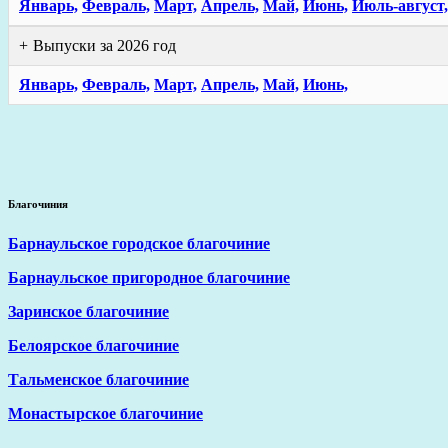
Январь,
Февраль,
Март,
Апрель,
Май,
Июнь,
Июль-август,
Выпуски за 2026 год
Январь,
Февраль,
Март,
Апрель,
Май,
Июнь,
Благочиния
Барнаульское городское благочиние
Барнаульское пригородное благочиние
Заринское благочиние
Белоярское благочиние
Тальменское благочиние
Монастырское благочиние