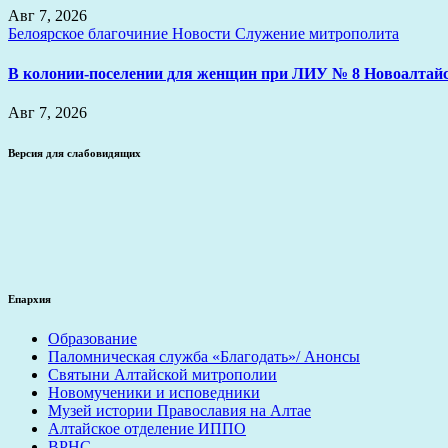
Авг 7, 2026
Белоярское благочиние
Новости
Служение митрополита
В колонии-поселении для женщин при ЛИУ № 8 Новоалтайс
Авг 7, 2026
Версия для слабовидящих
Епархия
Образование
Паломническая служба «Благодать»/ Анонсы
Святыни Алтайской митрополии
Новомученики и исповедники
Музей истории Православия на Алтае
Алтайское отделение ИППО
ВРНС