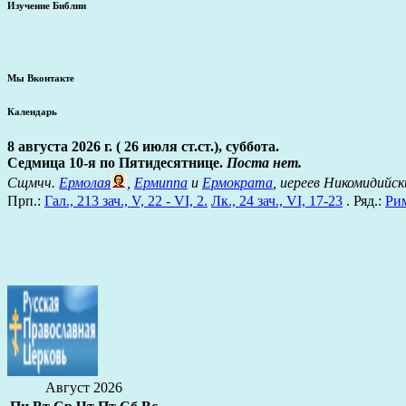
Изучение Библии
Мы Вконтакте
Календарь
8 августа 2026 г. ( 26 июля ст.ст.), суббота.
Седмица 10-я по Пятидесятнице.
Поста нет.
Сщмчч.
Ермолая
,
Ермиппа
и
Ермократа
, иереев Никомидийск
Прп.:
Гал., 213 зач., V, 22 - VI, 2.
Лк., 24 зач., VI, 17-23
. Ряд.:
Рим
Август 2026