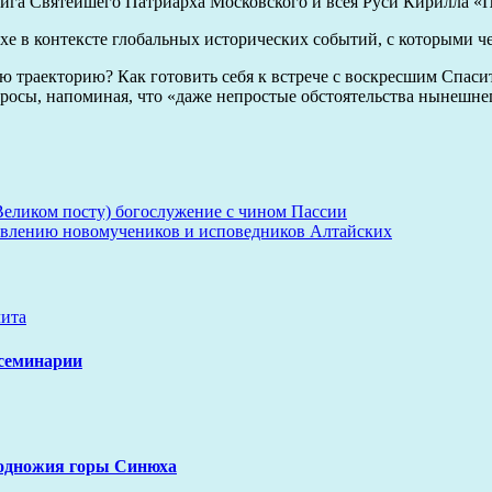
ига Святейшего Патриарха Московского и всея Руси Кирилла «П
хе в контексте глобальных исторических событий, с которыми ч
ю траекторию? Как готовить себя к встрече с воскресшим Спас
просы, напоминая, что «даже непростые обстоятельства нынешне
еликом посту) богослужение с чином Пассии
лавлению новомучеников и исповедников Алтайских
ита
 семинарии
подножия горы Синюха