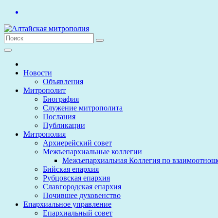
Перейти
к
содержимому
Новости
Объявления
Митрополит
Биография
Служение митрополита
Послания
Публикации
Митрополия
Архиерейский совет
Межъепархиальные коллегии
Межъепархиальная Коллегия по взаимоотнош
Бийская епархия
Рубцовская епархия
Славгородская епархия
Почившее духовенство
Епархиальное управление
Епархиальный совет