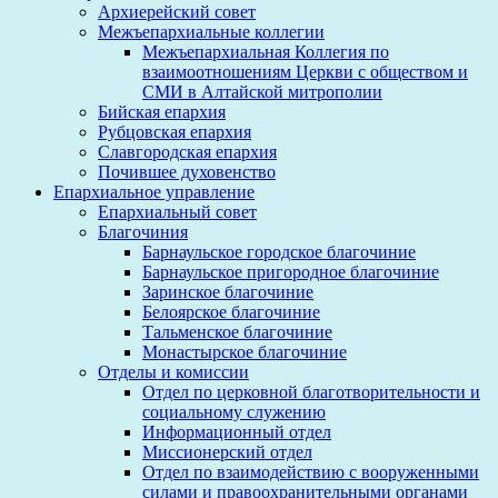
Архиерейский совет
Межъепархиальные коллегии
Межъепархиальная Коллегия по
взаимоотношениям Церкви с обществом и
СМИ в Алтайской митрополии
Бийская епархия
Рубцовская епархия
Славгородская епархия
Почившее духовенство
Епархиальное управление
Епархиальный совет
Благочиния
Барнаульское городское благочиние
Барнаульское пригородное благочиние
Заринское благочиние
Белоярское благочиние
Тальменское благочиние
Монастырское благочиние
Отделы и комиссии
Отдел по церковной благотворительности и
социальному служению
Информационный отдел
Миссионерский отдел
Отдел по взаимодействию с вооруженными
силами и правоохранительными органами