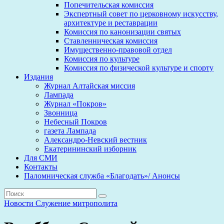
Попечительская комиссия
Экспертный совет по церковному искусству,
архитектуре и реставрации
Комиссия по канонизации святых
Ставленническая комиссия
Имущественно-правовой отдел
Комиссия по культуре
Комиссия по физической культуре и спорту
Издания
Журнал Алтайская миссия
Лампада
Журнал «Покров»
Звонница
Небесный Покров
газета Лампада
Александро-Невский вестник
Екатерининский изборник
Для СМИ
Контакты
Паломническая служба «Благодать»/ Анонсы
Новости
Служение митрополита