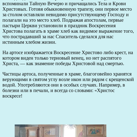
вспоминали Тайную Вечерю и причащались Тела и Крови
Христовых. Готовя обыкновенную трапезу, они первое место
за столом оставляли невидимо присутствующему Господу и
полагали на это место хлеб. Подражая апостолам, первые
пастыри Церкви установили в праздник Воскресения
Христова полагать в храме хлеб как видимое выражение того,
что пострадавший за нас Спаситель сделался для нас
истинным хлебом жизни.
На артосе изображается Воскресение Христово либо крест, на
котором виден только терновый венец, но нет распятого
Христа, — как знамение победы Христовой над смертью.
Частицы артоса, полученные в храме, благоговейно хранятся
верующими в святом углу возле икон или рядом с крещенской
водой. Употребляются они в особых случаях. Например, в
болезни или в печали, и всегда со словами: «Христос
воскресе!