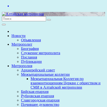
Перейти
к
содержимому
Новости
Объявления
Митрополит
Биография
Служение митрополита
Послания
Публикации
Митрополия
Архиерейский совет
Межъепархиальные коллегии
Межъепархиальная Коллегия по
взаимоотношениям Церкви с обществом и
СМИ в Алтайской митрополии
Бийская епархия
Рубцовская епархия
Славгородская епархия
Почившее духовенство