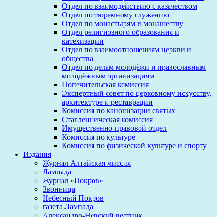
Отдел по взаимодействию с казачеством
Отдел по тюремному служению
Отдел по монастырям и монашеству
Отдел религиозного образования и
катехизации
Отдел по взаимоотношениям церкви и
общества
Отдел по делам молодёжи и православным
молодёжным организациям
Попечительская комиссия
Экспертный совет по церковному искусству,
архитектуре и реставрации
Комиссия по канонизации святых
Ставленническая комиссия
Имущественно-правовой отдел
Комиссия по культуре
Комиссия по физической культуре и спорту
Издания
Журнал Алтайская миссия
Лампада
Журнал «Покров»
Звонница
Небесный Покров
газета Лампада
Александро-Невский вестник