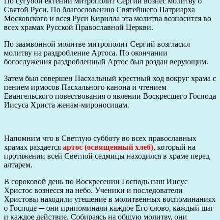
По сугубой ектении митрополит Сергий вознес молитву о
Святой Руси. По благословению Святейшего Патриарха
Московского и всея Руси Кирилла эта молитва возносится во
всех храмах Русской Православной Церкви.
По заамвонной молитве митрополит Сергий возгласил
молитву на раздробление Артоса. По окончании
богослужения раздробленный Артос был роздан верующим.
Затем был совершен Пасхальный крестный ход вокруг храма с
пением ирмосов Пасхального канона и чтением
Евангельского повествования о явлении Воскресшего Господа
Иисуса Христа женам-мироносицам.
Напомним что в Светлую субботу во всех православных
храмах раздается
артос (освященный хлеб)
, который на
протяжении всей Светлой седмицы находился в храме перед
алтарем.
В сороковой день по Воскресении Господь наш Иисус
Христос вознесся на небо. Ученики и последователи
Христовы находили утешение в молитвенных воспоминаниях
о Господе ─ они припоминали каждое Его слово, каждый шаг
и каждое действие. Собираясь на общую молитву, они