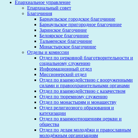
Епархиальное управление
Епархиальный совет
Благочиния
Барнаульское городское благочиние
Барнаульское пригородное благочиние
Заринское благочиние
Белоярское благочиние
Тальменское благочиние
Монастырское благочиние
Отделы и комиссии
Отдел по церковной благотворительности и
социальному служению
Информационный отдел
Миссионерский отдел
Отдел по взаимодействию с вооруженными
силами и правоохранительными органами
Отдел по взаимодействию с казачеством
Отдел по тюремному служению
Отдел по монастырям и монашеству
Отдел религиозного образования и
катехизации
Отдел по взаимоотношениям церкви и
общества
Отдел по делам молодёжи и православным
молодёжным организациям