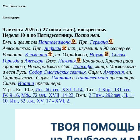
Мы Вконтакте
Календарь
9 августа 2026 г. ( 27 июля ст.ст.), воскресенье.
Неделя 10-я по Пятидесятнице.
Поста нет.
Вмч. и целителя
Пантелеимона
. Прп.
Германа
Аляскинского. Прп.
Анфисы
исп., игумении и 90 сестер ее.
Равноапп.
Климента
, еп. Охридского,
Наума
,
Саввы
,
Горазда
и
Ангеляра
. Блж.
Николая
Кочанова, Христа ради
юродивого, Новгородского. Свт.
Иоасафа
, митр. Московского
и всея Руси.
Собор Смоленских святых
. Сщмч.
Амвросия
, еп.
Сарапульского. Сщмч.
Платона
и
Пантелеимона
пресвитера.
Сщмч.
Иоанна
пресвитера.
Утр. - Ев. 10-е,
Ин., 66 зач., XXI, 1-14.
Лит. -
1 Кор., 131 зач.,
IV, 9-16.
Мф., 72 зач., XVII, 14-23.
Вмч.:
2 Тим., 292 зач., II, 1-
10.
Ин., 52 зач., XV, 17 - XVI, 2.