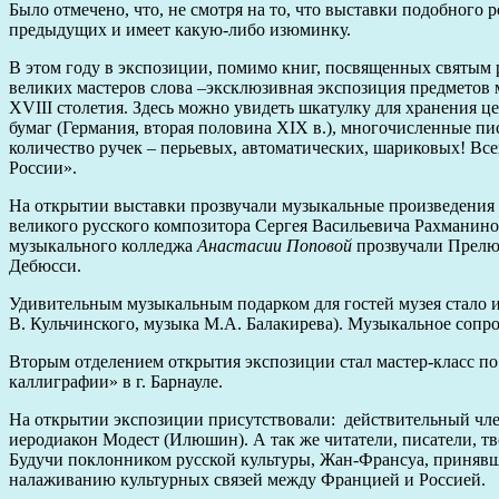
Было отмечено, что, не смотря на то, что выставки подобного 
предыдущих и имеет какую-либо изюминку.
В этом году в экспозиции, помимо книг, посвященных святым
великих мастеров слова –эксклюзивная экспозиция предметов
XVIII столетия. Здесь можно увидеть шкатулку для хранения це
бумаг (Германия, вторая половина XIX в.), многочисленные пи
количество ручек – перьевых, автоматических, шариковых! Все
России».
На открытии выставки прозвучали музыкальные произведения в
великого русского композитора Сергея Васильевича Рахманино
музыкального колледжа
Анастасии Поповой
прозвучали Прелю
Дебюсси.
Удивительным музыкальным подарком для гостей музея стало 
В. Кульчинского, музыка М.А. Балакирева). Музыкальное соп
Вторым отделением открытия экспозиции стал мастер-класс п
каллиграфии» в г. Барнауле.
На открытии экспозиции присутствовали: действительный чле
иеродиакон Модест (Илюшин). А так же читатели, писатели, тв
Будучи поклонником русской культуры, Жан-Франсуа, принявш
налаживанию культурных связей между Францией и Россией.