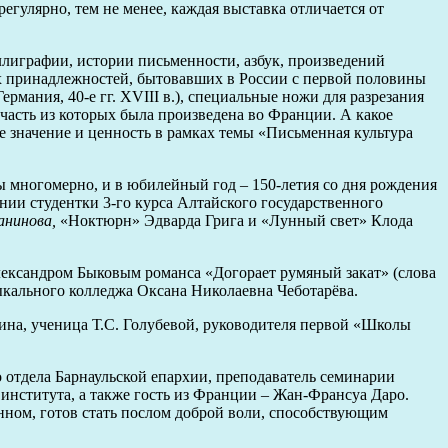
регулярно, тем не менее, каждая выставка отличается от
лиграфии, истории письменности, азбук, произведений
х принадлежностей, бытовавших в России с первой половины
рмания, 40-е гг. XVIII в.), специальные ножи для разрезания
часть из которых была произведена во Франции. А какое
е значение и ценность в рамках темы «Письменная культура
 многомерно, и в юбилейный год – 150-летия со дня рождения
нии студентки 3-го курса Алтайского государственного
анинова,
«Ноктюрн» Эдварда Грига и «Лунный свет» Клода
лександром Быковым романса «Догорает румяный закат» (слова
ыкального колледжа Оксана Николаевна Чеботарёва.
ина, ученица Т.С. Голубевой, руководителя первой «Школы
отдела Барнаульской епархии, преподаватель семинарии
института, а также гость из Франции – Жан-Франсуа Даро.
нном, готов стать послом доброй воли, способствующим