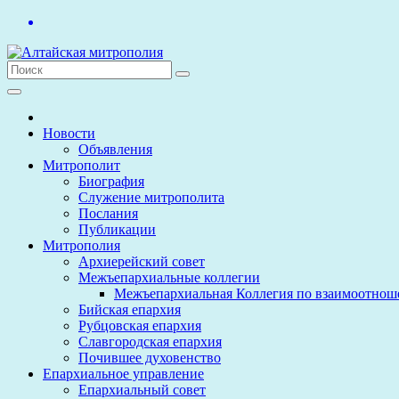
Перейти
к
содержимому
Новости
Объявления
Митрополит
Биография
Служение митрополита
Послания
Публикации
Митрополия
Архиерейский совет
Межъепархиальные коллегии
Межъепархиальная Коллегия по взаимоотнош
Бийская епархия
Рубцовская епархия
Славгородская епархия
Почившее духовенство
Епархиальное управление
Епархиальный совет