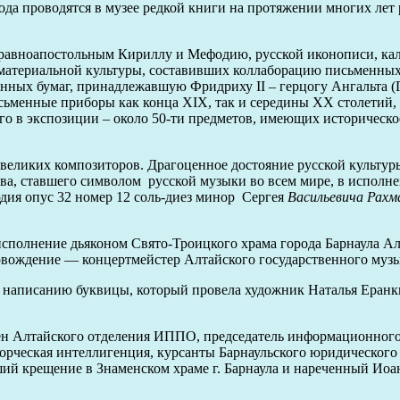
рода проводятся в музее редкой книги на протяжении многих лет 
 равноапостольным Кириллу и Мефодию, русской иконописи, кал
 материальной культуры, составивших коллаборацию письменны
нных бумаг, принадлежавшую Фридриху II – герцогу Ангальта (Ге
сьменные приборы как конца XIX, так и середины XX столетий, 
го в экспозиции – около 50-ти предметов, имеющих историческо
еликих композиторов. Драгоценное достояние русской культуры
ва, ставшего символом русской музыки во всем мире, в исполне
дия опус 32 номер 12 соль-диез минор Сергея
Васильевича Рахм
исполнение дьяконом Свято-Троицкого храма города Барнаула А
ровождение — концертмейстер Алтайского государственного муз
о написанию буквицы, который провела художник Наталья Еранк
н Алтайского отделения ИППО, председатель информационного 
орческая интеллигенция, курсанты Барнаульского юридического 
ий крещение в Знаменском храме г. Барнаула и нареченный Иоа