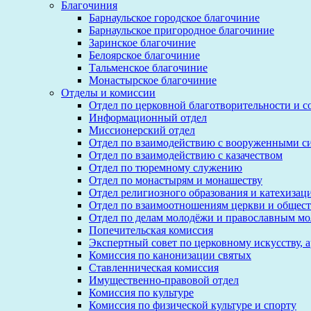
Благочиния
Барнаульское городское благочиние
Барнаульское пригородное благочиние
Заринское благочиние
Белоярское благочиние
Тальменское благочиние
Монастырское благочиние
Отделы и комиссии
Отдел по церковной благотворительности и 
Информационный отдел
Миссионерский отдел
Отдел по взаимодействию с вооруженными с
Отдел по взаимодействию с казачеством
Отдел по тюремному служению
Отдел по монастырям и монашеству
Отдел религиозного образования и катехизац
Отдел по взаимоотношениям церкви и общест
Отдел по делам молодёжи и православным м
Попечительская комиссия
Экспертный совет по церковному искусству, 
Комиссия по канонизации святых
Ставленническая комиссия
Имущественно-правовой отдел
Комиссия по культуре
Комиссия по физической культуре и спорту