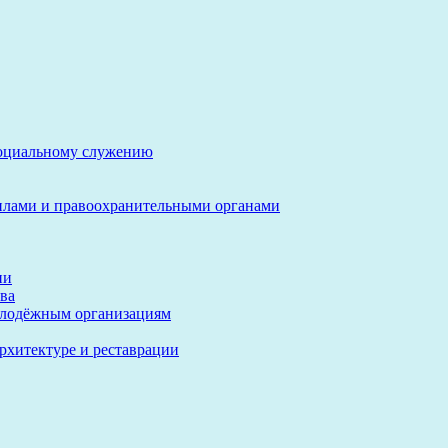
социальному служению
илами и правоохранительными органами
ии
ва
олодёжным организациям
архитектуре и реставрации