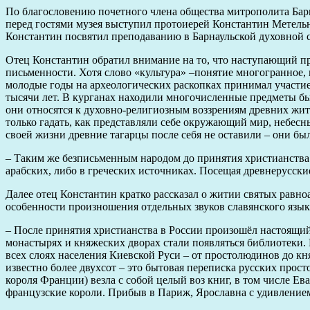
По благословению почетного члена общества митрополита Бар
перед гостями музея выступил протоиерей Константин Метельн
Константин посвятил преподаванию в Барнаульской духовной 
Отец Константин обратил внимание на то, что наступающий пра
письменности. Хотя слово «культура» –понятие многогранное, 
молодые годы на археологических раскопках принимал участие
тысячи лет. В курганах находили многочисленные предметы быта
они относятся к духовно-религиозным воззрениям древних жит
только гадать, как представляли себе окружающий мир, небесн
своей жизни древние тагарцы после себя не оставили – они б
– Таким же безписьменным народом до принятия христианства 
арабских, либо в греческих источниках. Посещая древнерусски
Далее отец Константин кратко рассказал о житии святых равно
особенности произношения отдельных звуков славянского язык
– После принятия христианства в России произошёл настоящий 
монастырях и княжеских дворах стали появляться библиотеки.
всех слоях населения Киевской Руси – от простолюдинов до кн
известно более двухсот – это бытовая переписка русских про
короля Франции) везла с собой целый воз книг, в том числе Е
французские короли. Прибыв в Париж, Ярославна с удивлением у