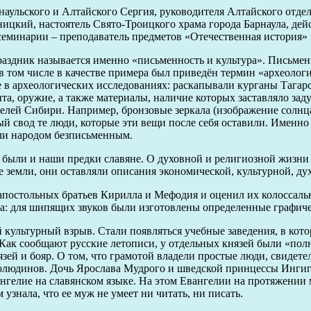
наульского и Алтайского Сергия, руководителя Алтайского отд
ицкий, настоятель Свято-Троицкого храма города Барнаула, де
семинарии – преподаватель предметов «Отечественная история»
здник называется именно «письменность и культура». Письменно
в том числе в качестве примера был приведён термин «археолог
 в археологических исследованиях: раскапывали курганы Тагарс
, оружие, а также материалы, наличие которых заставляло задум
елей Сибири. Например, бронзовые зеркала (изображение солнц
ый свод те люди, которые эти вещи после себя оставили. Именно
ыли народом безписьменным.
были и наши предки славяне. О духовной и религиозной жизни 
е земли, они оставляли описания экономической, культурной, д
апостольных братьев Кирилла и Мефодия и оценил их колоссальны
а: для шипящих звуков были изготовлены определенные графиче
культурный взрыв. Стали появляться учебные заведения, в котор
 Как сообщают русские летописи, у отдельных князей были «пол
язей и бояр. О том, что грамотой владели простые люди, свиде
столюдинов. Дочь Ярослава Мудрого и шведской принцессы Ингиг
вангелие на славянском языке. На этом Евангелии на протяжении
знала, что ее муж не умеет ни читать, ни писать.