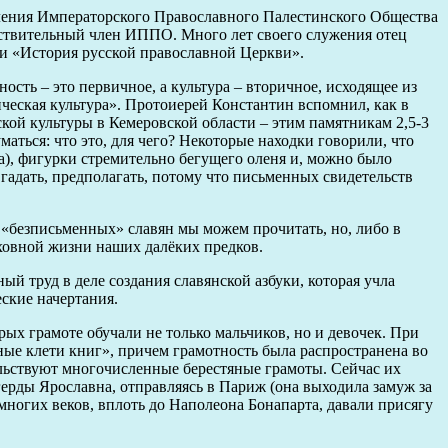
еления Императорского Православного Палестинского Общества
йствительный член ИППО. Много лет своего служения отец
 и «История русской православной Церкви».
сть – это первичное, а культура – вторичное, исходящее из
ическая культура». Протоиерей Константин вспомнил, как в
кой культуры в Кемеровской области – этим памятникам 2,5-3
аться: что это, для чего? Некоторые находки говорили, что
а), фигурки стремительно бегущего оленя и, можно было
 гадать, предполагать, потому что письменных свидетельств
«безписьменных» славян мы можем прочитать, но, либо в
уховной жизни наших далёких предков.
й труд в деле создания славянской азбуки, которая учла
ские начертания.
ых грамоте обучали не только мальчиков, но и девочек. При
ные клети книг», причем грамотность была распространена во
тельствуют многочисленные берестяные грамоты. Сейчас их
ерды Ярославна, отправляясь в Париж (она выходила замуж за
 многих веков, вплоть до Наполеона Бонапарта, давали присягу