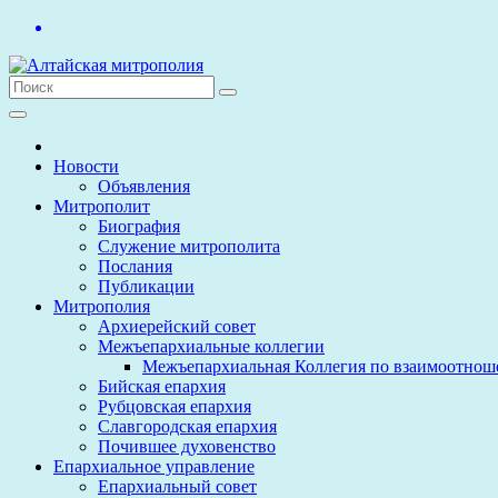
Перейти
к
содержимому
Новости
Объявления
Митрополит
Биография
Служение митрополита
Послания
Публикации
Митрополия
Архиерейский совет
Межъепархиальные коллегии
Межъепархиальная Коллегия по взаимоотнош
Бийская епархия
Рубцовская епархия
Славгородская епархия
Почившее духовенство
Епархиальное управление
Епархиальный совет