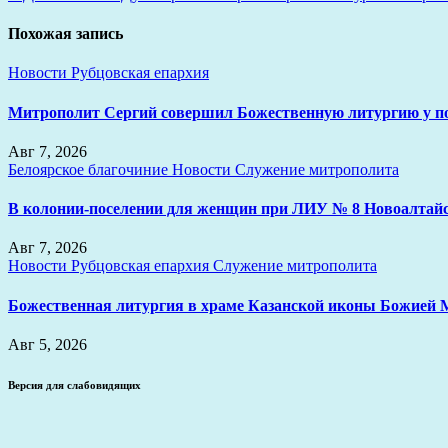
по
записям
Похожая запись
Новости
Рубцовская епархия
Митрополит Сергий совершил Божественную литургию у 
Авг 7, 2026
Белоярское благочиние
Новости
Служение митрополита
В колонии-поселении для женщин при ЛИУ № 8 Новоалтайс
Авг 7, 2026
Новости
Рубцовская епархия
Служение митрополита
Божественная литургия в храме Казанской иконы Божией 
Авг 5, 2026
Версия для слабовидящих