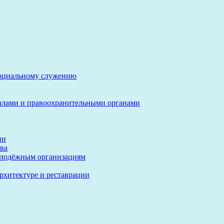
социальному служению
илами и правоохранительными органами
ии
ва
олодёжным организациям
архитектуре и реставрации