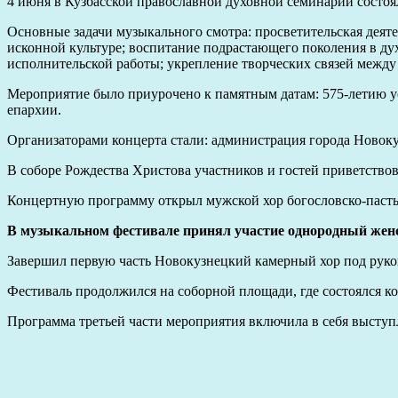
4 июня в Кузбасской православной духовной семинарии состоя
Основные задачи музыкального смотра: просветительская деяте
исконной культуре; воспитание подрастающего поколения в ду
исполнительской работы; укрепление творческих связей межд
Мероприятие было приурочено к памятным датам: 575-летию у
епархии.
Организаторами концерта стали: администрация города Новоку
В соборе Рождества Христова участников и гостей приветств
Концертную программу открыл мужской хор богословско-пастыр
В музыкальном фестивале принял участие однородный женс
Завершил первую часть Новокузнецкий камерный хор под руков
Фестиваль продолжился на соборной площади, где состоялся к
Программа третьей части мероприятия включила в себя выступ