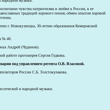
и народной музыки.
оспитание чувства патриотизма и любви к России, к ее
равославных традиций хорового пения; обмен опытом хоровой
егиона.
тию г. Новокузнецка, 30-летию образования Кемеровской
а № 40.
нах Андрей (Чудинов).
ой работе протоиерея Сергия Гудкова.
нарии под управлением регента О.В. Власовой.
позиторов России С.Б. Толстокулакова.
ассической и народной музыки.