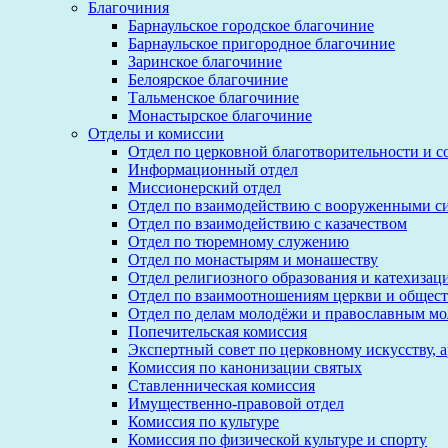
Благочиния
Барнаульское городское благочиние
Барнаульское пригородное благочиние
Заринское благочиние
Белоярское благочиние
Тальменское благочиние
Монастырское благочиние
Отделы и комиссии
Отдел по церковной благотворительности и 
Информационный отдел
Миссионерский отдел
Отдел по взаимодействию с вооруженными с
Отдел по взаимодействию с казачеством
Отдел по тюремному служению
Отдел по монастырям и монашеству
Отдел религиозного образования и катехизац
Отдел по взаимоотношениям церкви и общест
Отдел по делам молодёжи и православным м
Попечительская комиссия
Экспертный совет по церковному искусству, 
Комиссия по канонизации святых
Ставленническая комиссия
Имущественно-правовой отдел
Комиссия по культуре
Комиссия по физической культуре и спорту