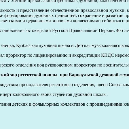
лся V Летний православный фестиваль духовной, классической 
льность и представление отечественной православной музыки; в
хе формирования духовных ценностей; сохранение и развитие п
у светскими и церковными хоровыми коллективами сибирского р
становления автокефалии Русской Православной Церкви, 405-ле
знецка, Кузбасская духовная школа и Детская музыкальная школ
овал проректор по лицензированию и аккредитации КПДС иеромо
ского отделения под руководством проректора по воспитательн
кий хор регентской школы при Барнаульской духовной семи
одством преподавателя регентского отделения, члена Союза ком
онцерт колокольного звона студентов духовной школы.
ления детских и фольклорных коллективов с произведениями кл