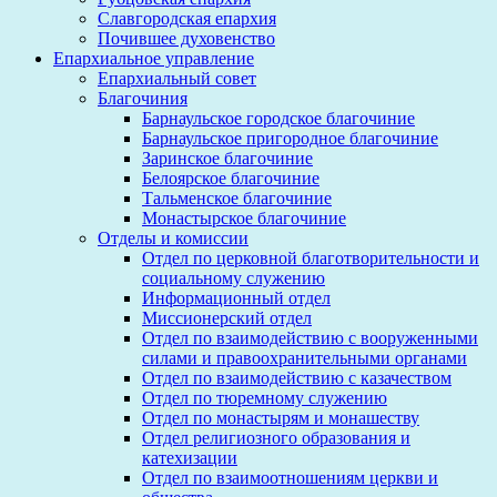
Славгородская епархия
Почившее духовенство
Епархиальное управление
Епархиальный совет
Благочиния
Барнаульское городское благочиние
Барнаульское пригородное благочиние
Заринское благочиние
Белоярское благочиние
Тальменское благочиние
Монастырское благочиние
Отделы и комиссии
Отдел по церковной благотворительности и
социальному служению
Информационный отдел
Миссионерский отдел
Отдел по взаимодействию с вооруженными
силами и правоохранительными органами
Отдел по взаимодействию с казачеством
Отдел по тюремному служению
Отдел по монастырям и монашеству
Отдел религиозного образования и
катехизации
Отдел по взаимоотношениям церкви и