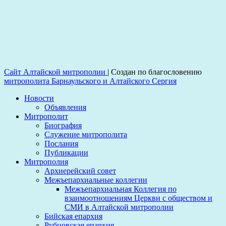
Сайт Алтайской митрополии
|
Создан по благословению
митрополита Барнаульского и Алтайского Сергия
Новости
Объявления
Митрополит
Биография
Служение митрополита
Послания
Публикации
Митрополия
Архиерейский совет
Межъепархиальные коллегии
Межъепархиальная Коллегия по
взаимоотношениям Церкви с обществом и
СМИ в Алтайской митрополии
Бийская епархия
Рубцовская епархия