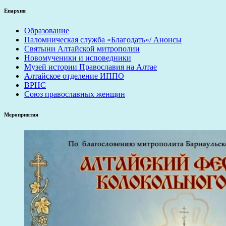
Епархия
Образование
Паломническая служба «Благодать»/ Анонсы
Святыни Алтайской митрополии
Новомученики и исповедники
Музей истории Православия на Алтае
Алтайское отделение ИППО
ВРНС
Союз православных женщин
Мероприятия