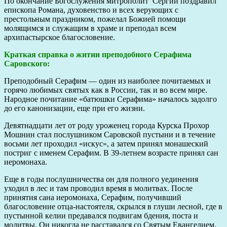
По окончание Богослужения митрополит Сергий поздравил
епископа Романа, духовенство и всех верующих с
престольным праздником, пожелал Божией помощи
молящимся и служащим в храме и преподал всем
архипастырское благословение.
Краткая справка о житии преподобного Серафима
Саровского:
Преподобный Серафим — один из наиболее почитаемых и
горячо любимых святых как в России, так и во всем мире.
Народное почитание «батюшки Серафима» началось задолго
до его канонизации, еще при его жизни.
Девятнадцати лет от роду уроженец города Курска Прохор
Мошнин стал послушником Саровской пустыни и в течение
восьми лет проходил «искус», а затем принял монашеский
постриг с именем Серафим. В 39-летнем возрасте принял сан
иеромонаха.
Еще в годы послушничества он для полного уединения
уходил в лес и там проводил время в молитвах. После
принятия сана иеромонаха, Серафим, получивший
благословение отца-настоятеля, скрылся в глуши лесной, где в
пустынной келии предавался подвигам бдения, поста и
молитвы. Он никогда не расставался со Святым Евангелием,