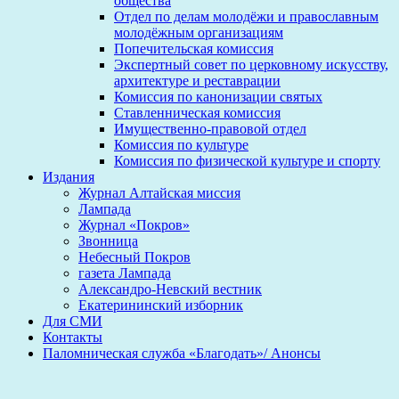
общества
Отдел по делам молодёжи и православным
молодёжным организациям
Попечительская комиссия
Экспертный совет по церковному искусству,
архитектуре и реставрации
Комиссия по канонизации святых
Ставленническая комиссия
Имущественно-правовой отдел
Комиссия по культуре
Комиссия по физической культуре и спорту
Издания
Журнал Алтайская миссия
Лампада
Журнал «Покров»
Звонница
Небесный Покров
газета Лампада
Александро-Невский вестник
Екатерининский изборник
Для СМИ
Контакты
Паломническая служба «Благодать»/ Анонсы