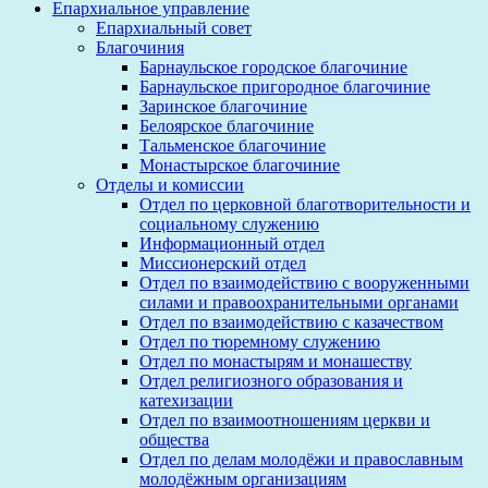
Епархиальное управление
Епархиальный совет
Благочиния
Барнаульское городское благочиние
Барнаульское пригородное благочиние
Заринское благочиние
Белоярское благочиние
Тальменское благочиние
Монастырское благочиние
Отделы и комиссии
Отдел по церковной благотворительности и
социальному служению
Информационный отдел
Миссионерский отдел
Отдел по взаимодействию с вооруженными
силами и правоохранительными органами
Отдел по взаимодействию с казачеством
Отдел по тюремному служению
Отдел по монастырям и монашеству
Отдел религиозного образования и
катехизации
Отдел по взаимоотношениям церкви и
общества
Отдел по делам молодёжи и православным
молодёжным организациям