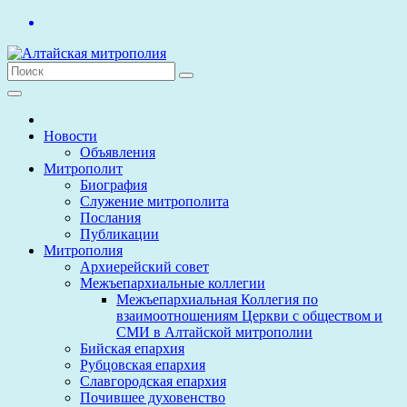
Перейти
к
содержимому
Новости
Объявления
Митрополит
Биография
Служение митрополита
Послания
Публикации
Митрополия
Архиерейский совет
Межъепархиальные коллегии
Межъепархиальная Коллегия по
взаимоотношениям Церкви с обществом и
СМИ в Алтайской митрополии
Бийская епархия
Рубцовская епархия
Славгородская епархия
Почившее духовенство