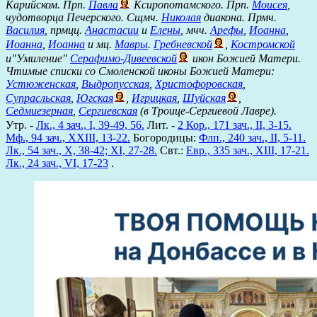
Карийском. Прп.
Павла
Ксиропотамского. Прп.
Моисея
,
чудотворца Печерского. Сщмч.
Николая
диакона. Прмч.
Василия
, прмцц.
Анастасии
и
Елены
, мчч.
Арефы
,
Иоанна
,
Иоанна
,
Иоанна
и мц.
Мавры
.
Гребневской
,
Костромской
и"Умиление"
Серафимо-Дивеевской
икон Божией Матери.
Чтимые списки со Смоленской иконы Божией Матери:
Устюженская
,
Выдропусская
,
Христофоровская
,
Супрасльская
,
Югская
,
Игрицкая
,
Шуйская
,
Седмиезерная
,
Сергиевская
(в Троице-Сергиевой Лавре).
Утр. -
Лк., 4 зач., I, 39-49, 56.
Лит. -
2 Кор., 171 зач., II, 3-15.
Мф., 94 зач., XXIII, 13-22.
Богородицы:
Флп., 240 зач., II, 5-11.
Лк., 54 зач., X, 38-42; XI, 27-28.
Свт.:
Евр., 335 зач., XIII, 17-21.
Лк., 24 зач., VI, 17-23
.