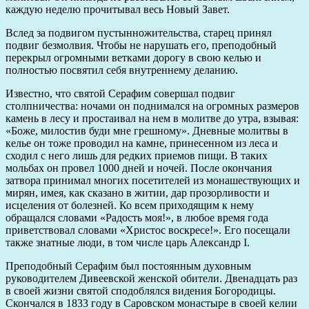
каждую неделю прочитывал весь Новый Завет.
Вслед за подвигом пустынножительства, старец принял
подвиг безмолвия. Чтобы не нарушать его, преподобный
перекрыл огромными ветками дорогу в свою келью и
полностью посвятил себя внутреннему деланию.
Известно, что святой Серафим совершал подвиг
столпничества: ночами он поднимался на огромных размеров
камень в лесу и простаивал на нем в молитве до утра, взывая:
«Боже, милостив буди мне грешному». Дневные молитвы в
келье он тоже проводил на камне, принесенном из леса и
сходил с него лишь для редких приемов пищи. В таких
мольбах он провел 1000 дней и ночей. После окончания
затвора принимал многих посетителей из монашествующих и
мирян, имея, как сказано в житии, дар прозорливости и
исцеления от болезней. Ко всем приходящим к нему
обращался словами «Радость моя!», в любое время года
приветствовал словами «Христос воскресе!». Его посещали
также знатные люди, в том числе царь Александр I.
Преподобный Серафим был постоянным духовным
руководителем Дивеевской женской обители. Двенадцать раз
в своей жизни святой сподоблялся видения Богородицы.
Скончался в 1833 году в Саровском монастыре в своей келии