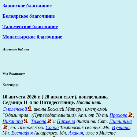
Заринское благочиние
Белоярское благочиние
Тальменское благочиние
Монастырское благочиние
Изучение Библии
Мы Вконтакте
Календарь
10 августа 2026 г. ( 28 июля ст.ст.), понедельник.
Седмица 11-я по Пятидесятнице.
Поста нет.
Смоленской
иконы Божией Матери, именуемой
"Одигитрия" (Путеводительница). Апп. от 70-ти
Прохора
,
Никанора
,
Тимона
и
Пармена
диаконов. Свт.
Питирима
, еп. Тамбовского.
Собор
Тамбовских святых. Мч.
Иулиана
.
Мч.
Евстафия
Анкирского. Мч.
Акакия
, иже в Милете