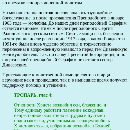
во время коленопреклоненной молитвы.
На могиле старца постоянно совершалось заупокойное
богослужение, а после прославления Преподобного в январе
1903 года — молебны. До наших дней преподобный Серафим
остается наиболее чтимым после преподобного Сергия
Радонежского русским святым. Святые мощи его, бесследно
исчезнувшие после революции 1917 года, в канун Рождества
1991-го были вновь чудесно обретены и торжественно
перенесены в возрожденную незадолго перед тем Дивеевскую
женскую обитель. Так, по слову Пресвятой Богородицы, и по
смерти своей преподобный Серафим не оставил сестер
Дивеевских.
Притекающие к молитвенной помощи святого старца
верующие как в прошедшее, так и в нынешнее время получют
поддержку, помощь и утешение.
ТРОПАРЬ, глас 4:
От юности Христа возлюбил еси, блаженне, и
Тому единому работати пламенне возжделав,
непрестанною молитвою и трудом в пустыни
подвизался еси, умиленным же сердцем любовь
Христову стяжав, избранник возлюблен Божией