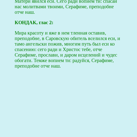
Матери явился еси. Сего ради вопием ти: спасай
нас молитвами твоими, Серафиме, преподобне
отче наш.
КОНДАК, глас 2:
Мира красоту и яже в нем тленная оставив,
преподобне, в Саровскую обитель вселился еси, и
тамо ангельски пожив, многим путь был еси ко
спасению: сего ради и Христос тебе, отче
Серафиме, прослави, и даром исцелений и чудес
обогати. Темже вопием ти: радуйся, Серафиме,
преподобне отче наш.