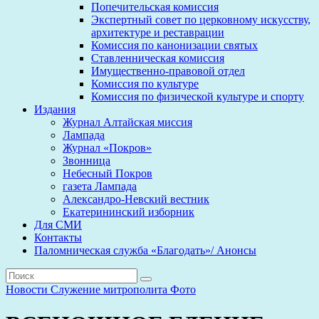
Попечительская комиссия
Экспертный совет по церковному искусству,
архитектуре и реставрации
Комиссия по канонизации святых
Ставленническая комиссия
Имущественно-правовой отдел
Комиссия по культуре
Комиссия по физической культуре и спорту
Издания
Журнал Алтайская миссия
Лампада
Журнал «Покров»
Звонница
Небесный Покров
газета Лампада
Александро-Невский вестник
Екатерининский изборник
Для СМИ
Контакты
Паломническая служба «Благодать»/ Анонсы
Новости
Служение митрополита
Фото