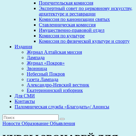
Попечительская комиссия
Экспертный совет по церковному искусству,
архитектуре и реставрации
Комиссия по канонизации святых
Ставленническая комиссия
Имущественно-правовой отдел
Комиссия по культуре
Комиссия по физической культуре и спорту
Издания
Журнал Алтайская миссия
Лампада
Журнал «Покров»
Звонница
Небесный Покров
газета Лампада
Александро-Невский вестник
Екатерининский изборник
Для СМИ
Контакты
Паломническая служба «Благодать»/ Анонсы
Новости
Образование
Объявления