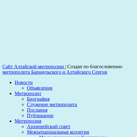
Сайт Алтайской митрополии
|
Создан по благословению
митрополита Барнаульского и Алтайского Сергия
Новости
Объявления
Митрополит
Биография
Служение митрополита
Послания
Публикации
Митрополия
Архиерейский совет
Межъепархиальные коллегии