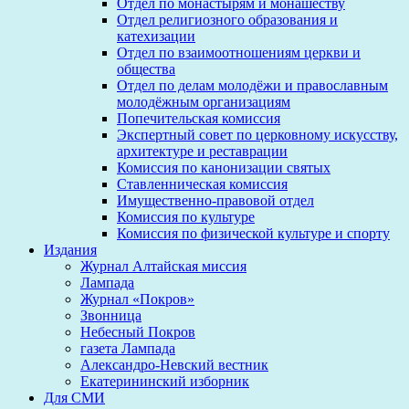
Отдел по монастырям и монашеству
Отдел религиозного образования и
катехизации
Отдел по взаимоотношениям церкви и
общества
Отдел по делам молодёжи и православным
молодёжным организациям
Попечительская комиссия
Экспертный совет по церковному искусству,
архитектуре и реставрации
Комиссия по канонизации святых
Ставленническая комиссия
Имущественно-правовой отдел
Комиссия по культуре
Комиссия по физической культуре и спорту
Издания
Журнал Алтайская миссия
Лампада
Журнал «Покров»
Звонница
Небесный Покров
газета Лампада
Александро-Невский вестник
Екатерининский изборник
Для СМИ