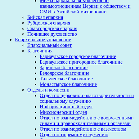
Межъепархиальная Коллегия по
взаимоотношениям Церкви с обществом и
СМИ в Алтайской митрополии
Бийская епархия
Рубцовская епархия
Славгородская епархия
Почившее духовенство
Епархиальное управление
Епархиальный совет
Благочиния
Барнаульское городское благочиние
Барнаульское пригородное благочиние
Заринское благочиние
Белоярское благочиние
Тальменское благочиние
Монастырское благочиние
Отделы и комиссии
Отдел по церковной благотворительности и
социальному служению
Информационный отдел
Миссионерский отдел
Отдел по взаимодействию с вооруженными
силами и правоохранительными органами
Отдел по взаимодействию с казачеством
Отдел по тюремному служению