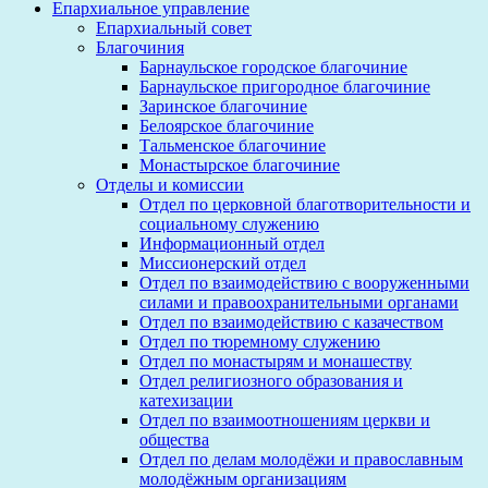
Епархиальное управление
Епархиальный совет
Благочиния
Барнаульское городское благочиние
Барнаульское пригородное благочиние
Заринское благочиние
Белоярское благочиние
Тальменское благочиние
Монастырское благочиние
Отделы и комиссии
Отдел по церковной благотворительности и
социальному служению
Информационный отдел
Миссионерский отдел
Отдел по взаимодействию с вооруженными
силами и правоохранительными органами
Отдел по взаимодействию с казачеством
Отдел по тюремному служению
Отдел по монастырям и монашеству
Отдел религиозного образования и
катехизации
Отдел по взаимоотношениям церкви и
общества
Отдел по делам молодёжи и православным
молодёжным организациям