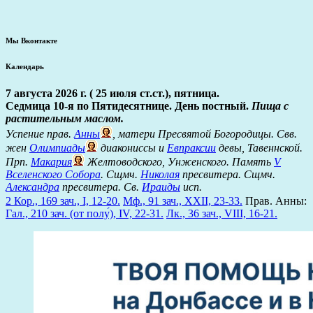
Мы Вконтакте
Календарь
7 августа 2026 г. ( 25 июля ст.ст.), пятница.
Седмица 10-я по Пятидесятнице. День постный.
Пища с
растительным маслом.
Успение прав.
Анны
, матери Пресвятой Богородицы. Свв.
жен
Олимпиады
диакониссы и
Евпраксии
девы, Тавеннской.
Прп.
Макария
Желтоводского, Унженского. Память
V
Вселенского Собора
. Сщмч.
Николая
пресвитера. Сщмч.
Александра
пресвитера. Св.
Ираиды
исп.
2 Кор., 169 зач., I, 12-20.
Мф., 91 зач., XXII, 23-33.
Прав. Анны:
Гал., 210 зач. (от полу́), IV, 22-31.
Лк., 36 зач., VIII, 16-21.