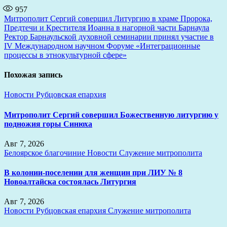
957
Навигация
Митрополит Сергий совершил Литургию в храме Пророка,
Предтечи и Крестителя Иоанна в нагорной части Барнаула
по
Ректор Барнаульской духовной семинарии принял участие в
записям
IV Международном научном Форуме «Интеграционные
процессы в этнокультурной сфере»
Похожая запись
Новости
Рубцовская епархия
Митрополит Сергий совершил Божественную литургию у
подножия горы Синюха
Авг 7, 2026
Белоярское благочиние
Новости
Служение митрополита
В колонии-поселении для женщин при ЛИУ № 8
Новоалтайска состоялась Литургия
Авг 7, 2026
Новости
Рубцовская епархия
Служение митрополита