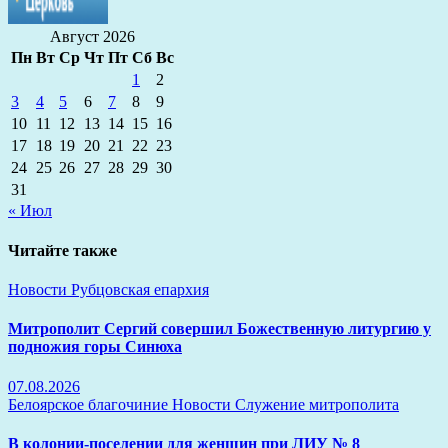
Август 2026
Пн
Вт
Ср
Чт
Пт
Сб
Вс
1
2
3
4
5
6
7
8
9
10
11
12
13
14
15
16
17
18
19
20
21
22
23
24
25
26
27
28
29
30
31
« Июл
Читайте также
Новости
Рубцовская епархия
Митрополит Сергий совершил Божественную литургию у
подножия горы Синюха
07.08.2026
Белоярское благочиние
Новости
Служение митрополита
В колонии-поселении для женщин при ЛИУ № 8