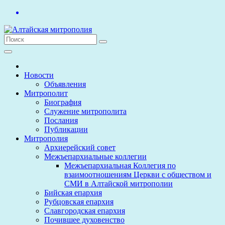
Перейти
к
содержимому
Новости
Объявления
Митрополит
Биография
Служение митрополита
Послания
Публикации
Митрополия
Архиерейский совет
Межъепархиальные коллегии
Межъепархиальная Коллегия по
взаимоотношениям Церкви с обществом и
СМИ в Алтайской митрополии
Бийская епархия
Рубцовская епархия
Славгородская епархия
Почившее духовенство