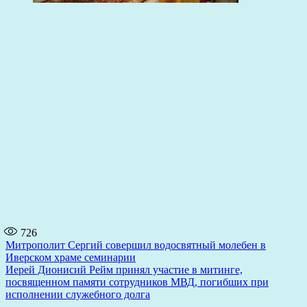
726
Навигация
Митрополит Сергий совершил водосвятный молебен в
Иверском храме семинарии
по
Иерей Дионисий Рейм принял участие в митинге,
записям
посвященном памяти сотрудников МВД, погибших при
исполнении служебного долга