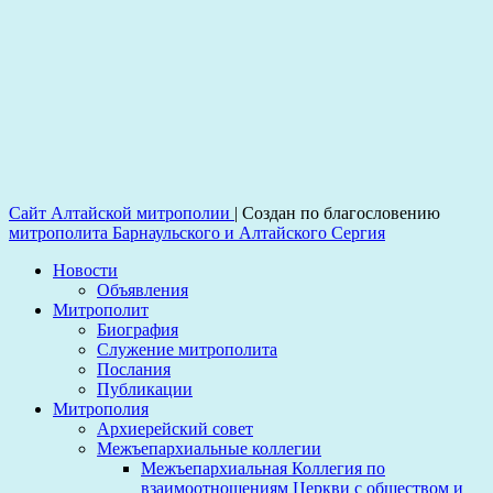
Сайт Алтайской митрополии
|
Создан по благословению
митрополита Барнаульского и Алтайского Сергия
Новости
Объявления
Митрополит
Биография
Служение митрополита
Послания
Публикации
Митрополия
Архиерейский совет
Межъепархиальные коллегии
Межъепархиальная Коллегия по
взаимоотношениям Церкви с обществом и