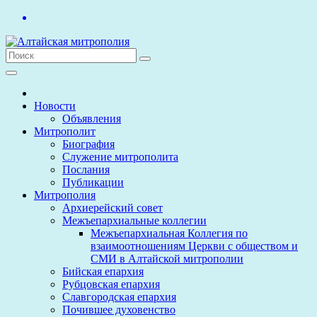
Перейти
к
содержимому
Новости
Объявления
Митрополит
Биография
Служение митрополита
Послания
Публикации
Митрополия
Архиерейский совет
Межъепархиальные коллегии
Межъепархиальная Коллегия по
взаимоотношениям Церкви с обществом и
СМИ в Алтайской митрополии
Бийская епархия
Рубцовская епархия
Славгородская епархия
Почившее духовенство