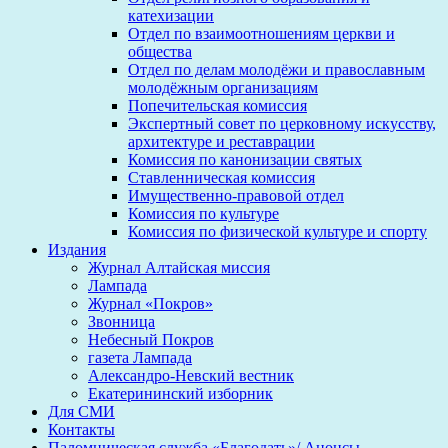
катехизации
Отдел по взаимоотношениям церкви и
общества
Отдел по делам молодёжи и православным
молодёжным организациям
Попечительская комиссия
Экспертный совет по церковному искусству,
архитектуре и реставрации
Комиссия по канонизации святых
Ставленническая комиссия
Имущественно-правовой отдел
Комиссия по культуре
Комиссия по физической культуре и спорту
Издания
Журнал Алтайская миссия
Лампада
Журнал «Покров»
Звонница
Небесный Покров
газета Лампада
Александро-Невский вестник
Екатерининский изборник
Для СМИ
Контакты
Паломническая служба «Благодать»/ Анонсы