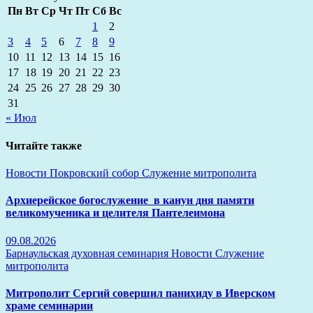
Пн
Вт
Ср
Чт
Пт
Сб
Вс
1
2
3
4
5
6
7
8
9
10
11
12
13
14
15
16
17
18
19
20
21
22
23
24
25
26
27
28
29
30
31
« Июл
Читайте также
Новости
Покровский собор
Служение митрополита
Архиерейское богослужение в канун дня памяти
великомученика и целителя Пантелеимона
09.08.2026
Барнаульская духовная семинария
Новости
Служение
митрополита
Митрополит Сергий совершил панихиду в Иверском
храме семинарии