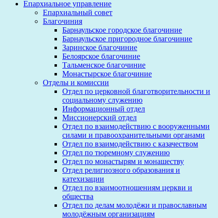
Епархиальное управление
Епархиальный совет
Благочиния
Барнаульское городское благочиние
Барнаульское пригородное благочиние
Заринское благочиние
Белоярское благочиние
Тальменское благочиние
Монастырское благочиние
Отделы и комиссии
Отдел по церковной благотворительности и
социальному служению
Информационный отдел
Миссионерский отдел
Отдел по взаимодействию с вооруженными
силами и правоохранительными органами
Отдел по взаимодействию с казачеством
Отдел по тюремному служению
Отдел по монастырям и монашеству
Отдел религиозного образования и
катехизации
Отдел по взаимоотношениям церкви и
общества
Отдел по делам молодёжи и православным
молодёжным организациям