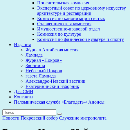
Попечительская комиссия
Экспертный совет по церковному искусству,
архитектуре и реставрации
Комиссия по канонизации святых
Ставленническая комиссия
Имущественно-правовой отдел
Комиссия по культуре
Комиссия по физической культуре и спорту
Издания
Журнал Алтайская миссия
Лампада
Журнал «Покров»
Звонница
Небесный Покров
газета Лампада
Александро-Невский вестник
Екатерининский изборник
Для СМИ
Контакты
Паломническая служба «Благодать»/ Анонсы
Новости
Покровский собор
Служение митрополита