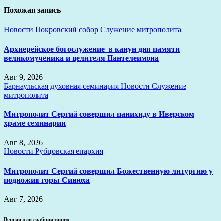
Похожая запись
Новости
Покровский собор
Служение митрополита
Архиерейское богослужение в канун дня памяти
великомученика и целителя Пантелеимона
Авг 9, 2026
Барнаульская духовная семинария
Новости
Служение
митрополита
Митрополит Сергий совершил панихиду в Иверском
храме семинарии
Авг 8, 2026
Новости
Рубцовская епархия
Митрополит Сергий совершил Божественную литургию у
подножия горы Синюха
Авг 7, 2026
Версия для слабовидящих