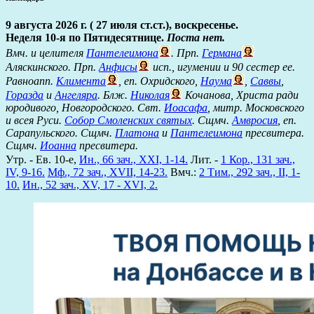
9 августа 2026 г. ( 27 июля ст.ст.), воскресенье.
Неделя 10-я по Пятидесятнице.
Поста нет.
Вмч. и целителя
Пантелеимона
. Прп.
Германа
Аляскинского. Прп.
Анфисы
исп., игумении и 90 сестер ее.
Равноапп.
Климента
, еп. Охридского,
Наума
,
Саввы
,
Горазда
и
Ангеляра
. Блж.
Николая
Кочанова, Христа ради
юродивого, Новгородского. Свт.
Иоасафа
, митр. Московского
и всея Руси.
Собор Смоленских святых
. Сщмч.
Амвросия
, еп.
Сарапульского. Сщмч.
Платона
и
Пантелеимона
пресвитера.
Сщмч.
Иоанна
пресвитера.
Утр. - Ев. 10-е,
Ин., 66 зач., XXI, 1-14.
Лит. -
1 Кор., 131 зач.,
IV, 9-16.
Мф., 72 зач., XVII, 14-23.
Вмч.:
2 Тим., 292 зач., II, 1-
10.
Ин., 52 зач., XV, 17 - XVI, 2.