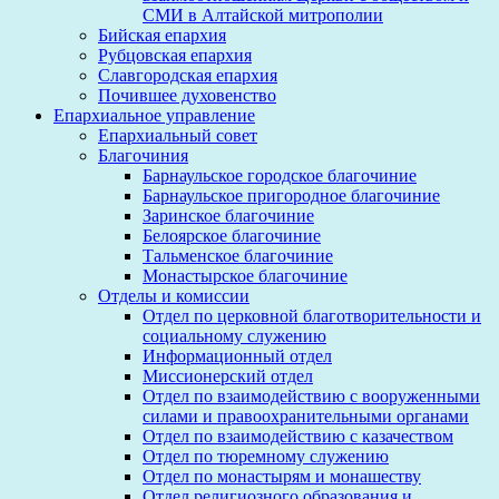
СМИ в Алтайской митрополии
Бийская епархия
Рубцовская епархия
Славгородская епархия
Почившее духовенство
Епархиальное управление
Епархиальный совет
Благочиния
Барнаульское городское благочиние
Барнаульское пригородное благочиние
Заринское благочиние
Белоярское благочиние
Тальменское благочиние
Монастырское благочиние
Отделы и комиссии
Отдел по церковной благотворительности и
социальному служению
Информационный отдел
Миссионерский отдел
Отдел по взаимодействию с вооруженными
силами и правоохранительными органами
Отдел по взаимодействию с казачеством
Отдел по тюремному служению
Отдел по монастырям и монашеству
Отдел религиозного образования и