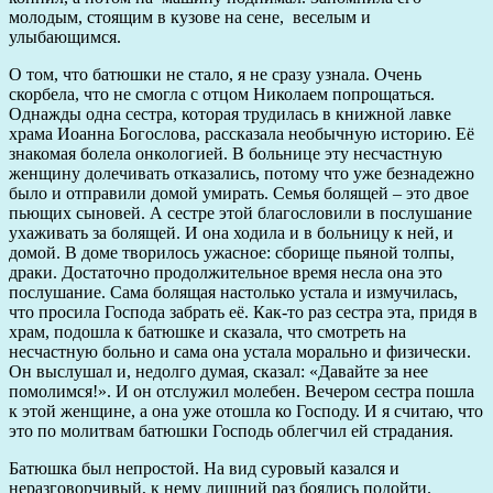
молодым, стоящим в кузове на сене, веселым и
улыбающимся.
О том, что батюшки не стало, я не сразу узнала. Очень
скорбела, что не смогла с отцом Николаем попрощаться.
Однажды одна сестра, которая трудилась в книжной лавке
храма Иоанна Богослова, рассказала необычную историю. Её
знакомая болела онкологией. В больнице эту несчастную
женщину долечивать отказались, потому что уже безнадежно
было и отправили домой умирать. Семья болящей – это двое
пьющих сыновей. А сестре этой благословили в послушание
ухаживать за болящей. И она ходила и в больницу к ней, и
домой. В доме творилось ужасное: сборище пьяной толпы,
драки. Достаточно продолжительное время несла она это
послушание. Сама болящая настолько устала и измучилась,
что просила Господа забрать её. Как-то раз сестра эта, придя в
храм, подошла к батюшке и сказала, что смотреть на
несчастную больно и сама она устала морально и физически.
Он выслушал и, недолго думая, сказал: «Давайте за нее
помолимся!». И он отслужил молебен. Вечером сестра пошла
к этой женщине, а она уже отошла ко Господу. И я считаю, что
это по молитвам батюшки Господь облегчил ей страдания.
Батюшка был непростой. На вид суровый казался и
неразговорчивый, к нему лишний раз боялись подойти.