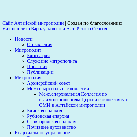
Сайт Алтайской митрополии
|
Создан по благословению
митрополита Барнаульского и Алтайского Сергия
Новости
Объявления
Митрополит
Биография
Служение митрополита
Послания
Публикации
Митрополия
Архиерейский совет
Межъепархиальные коллегии
Межъепархиальная Коллегия по
взаимоотношениям Церкви с обществом и
СМИ в Алтайской митрополии
Бийская епархия
Рубцовская епархия
Славгородская епархия
Почившее духовенство
Епархиальное управление