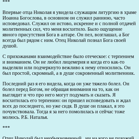
***
Впервые отца Николая я увидела служащим литургию в храме
Иоанна Богослова, в основном он служил раннюю, часто
исповедовал. Служил он истово, искренне и с полной отдачей
молитвенных сил, что меня восхитило. Было ощущение
явного присутствия Бога в алтаре. Он пел, возглашал, а Бог
всегда был рядом с ним. Отец Николай познал Бога своей
душой.
С прихожанами взаимодействие было отеческое: с терпением
и вниманием. Он не любил лицемерия и когда его как-то
выделяли или подчеркнуто вежливо к нему относились. Он
был простой, скромный, а в душе сокровенный молитвенник.
Последний раз я его видела, когда он уже тяжело болел. Он
болел перед Богом, не обращая внимания на то, как он
выглядит и что про него могут подумать и сказать. Я
восхитилась его терпению: он пришел исповедовать и ждал
всех до последнего, но уже сидя. В душе он плакал, я это
почувствовала. Тогда я за него помолилась и сейчас тоже
молюсь. Р.Б. Наталья.
***
Отец Николай был необыкновенный, ни на кого не похожий