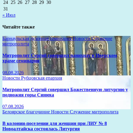
24
25
26
27
28
29
30
31
« Июл
Читайте также
Барнаульская духовная семинария
Новости
Служение
митрополита
Митрополит Сергий совершил панихиду в Иверском
храме семинарии
08.08.2026
Новости
Рубцовская епархия
Митрополит Сергий совершил Божественную литургию у
подножия горы Синюха
07.08.2026
Белоярское благочиние
Новости
Служение митрополита
В колонии-поселении для женщин при ЛИУ № 8
Новоалтайска состоялась Литургия