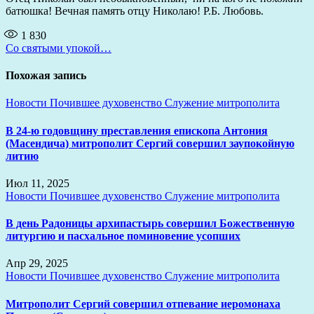
батюшка! Вечная память отцу Николаю! Р.Б. Любовь.
1 830
Навигация
Со святыми упокой…
по
Похожая запись
записям
Новости
Почившее духовенство
Служение митрополита
В 24-ю годовщину преставления епископа Антония
(Масендича) митрополит Сергий совершил заупокойную
литию
Июл 11, 2025
Новости
Почившее духовенство
Служение митрополита
В день Радоницы архипастырь совершил Божественную
литургию и пасхальное поминовение усопших
Апр 29, 2025
Новости
Почившее духовенство
Служение митрополита
Митрополит Сергий совершил отпевание иеромонаха