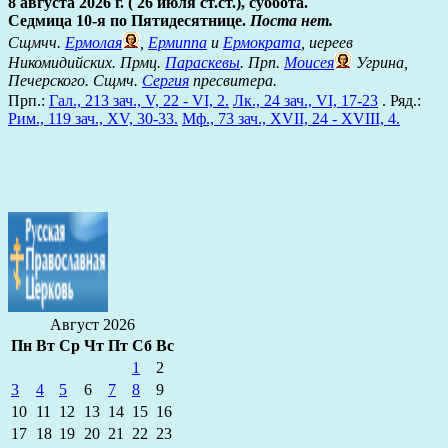
8 августа 2026 г. ( 26 июля ст.ст.), суббота.
Седмица 10-я по Пятидесятнице.
Поста нет.
Сщмчч.
Ермолая
,
Ермиппа
и
Ермократа
, иереев
Никомидийских. Прмц.
Параскевы
. Прп.
Моисея
Угрина,
Печерского. Сщмч.
Сергия
пресвитера.
Прп.:
Гал., 213 зач., V, 22 - VI, 2.
Лк., 24 зач., VI, 17-23
. Ряд.:
Рим., 119 зач., XV, 30-33.
Мф., 73 зач., XVII, 24 - XVIII, 4.
Август 2026
Пн
Вт
Ср
Чт
Пт
Сб
Вс
1
2
3
4
5
6
7
8
9
10
11
12
13
14
15
16
17
18
19
20
21
22
23