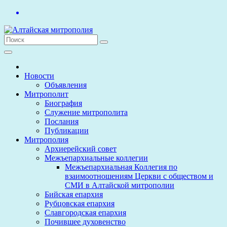
Перейти
к
содержимому
Новости
Объявления
Митрополит
Биография
Служение митрополита
Послания
Публикации
Митрополия
Архиерейский совет
Межъепархиальные коллегии
Межъепархиальная Коллегия по
взаимоотношениям Церкви с обществом и
СМИ в Алтайской митрополии
Бийская епархия
Рубцовская епархия
Славгородская епархия
Почившее духовенство