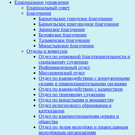
Епархиальное управление
Епархиальный совет
Благочиния
Барнаульское городское благочиние
Барнаульское пригородное благочиние
Заринское благочиние
Белоярское благочиние
Тальменское благочиние
Монастырское благочиние
Отделы и комиссии
Отдел по церковной благотворительности и
социальному служению
Информационный отдел
Миссионерский отдел
Отдел по взаимодействию с вооруженными
силами и правоохранительными органами
Отдел по взаимодействию с казачеством
Отдел по тюремному служению
Отдел по монастырям и монашеству
Отдел религиозного образования и
катехизации
Отдел по взаимоотношениям церкви и
общества
Отдел по делам молодёжи и православным
молодёжным организациям