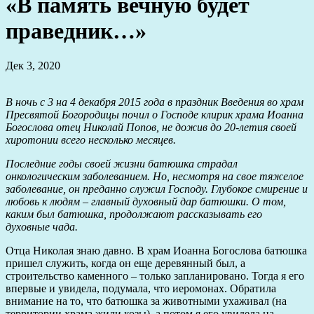
«В память вечную будет
праведник…»
Дек 3, 2020
В ночь с 3 на 4 декабря 2015 года в праздник Введения во храм
Пресвятой Богородицы почил о Господе клирик храма Иоанна
Богослова отец Николай Попов, не дожив до 20-летия своей
хиротонии всего несколько месяцев.
Последние годы своей жизни батюшка страдал
онкологическим заболеванием. Но, несмотря на свое тяжелое
заболевание, он преданно служил Господу. Глубокое смирение и
любовь к людям – главный духовный дар батюшки. О том,
каким был батюшка, продолжают рассказывать его
духовные чада.
Отца Николая знаю давно. В храм Иоанна Богослова батюшка
пришел служить, когда он еще деревянный был, а
строительство каменного – только запланировано. Тогда я его
впервые и увидела, подумала, что иеромонах. Обратила
внимание на то, что батюшка за животными ухаживал (на
территории храма жили козы), а потом я его увидела на