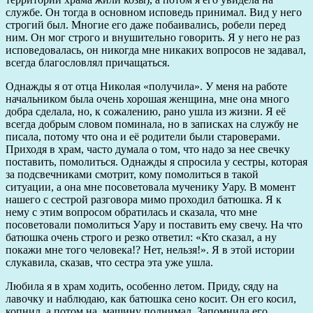
службе. Он тогда в основном исповедь принимал. Вид у него
строгий был. Многие его даже побаивались, робели перед
ним. Он мог строго и внушительно говорить. Я у него не раз
исповедовалась, он никогда мне никаких вопросов не задавал,
всегда благословлял причащаться.
Однажды я от отца Николая «получила». У меня на работе
начальником была очень хорошая женщина, мне она много
добра сделала, но, к сожалению, рано ушла из жизни. Я её
всегда добрым словом поминала, но в записках на службу не
писала, потому что она и её родители были староверами.
Приходя в храм, часто думала о том, что надо за нее свечку
поставить, помолиться. Однажды я спросила у сестры, которая
за подсвечниками смотрит, кому помолиться в такой
ситуации, а она мне посоветовала мученику Уару. В момент
нашего с сестрой разговора мимо проходил батюшка. Я к
нему с этим вопросом обратилась и сказала, что мне
посоветовали помолиться Уару и поставить ему свечу. На что
батюшка очень строго и резко ответил: «Кто сказал, а ну
покажи мне того человека!? Нет, нельзя!». Я в этой истории
слукавила, сказав, что сестра эта уже ушла.
Любила я в храм ходить, особенно летом. Приду, сяду на
лавочку и наблюдаю, как батюшка сено косит. Он его косил,
копнил, а потом на машину поднимал. Запомнила его