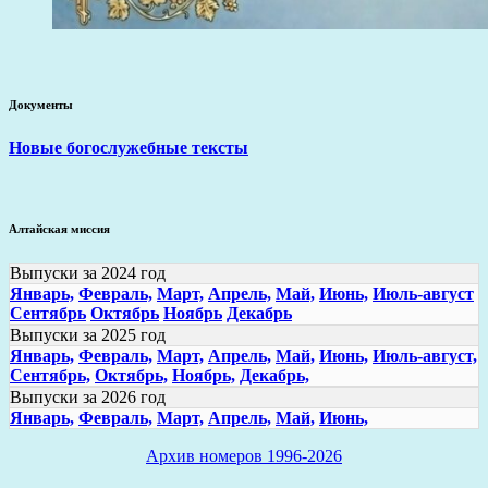
Документы
Новые богослужебные тексты
Алтайская миссия
Выпуски за 2024 год
Январь,
Февраль,
Март,
Апрель,
Май,
Июнь,
Июль-август
Сентябрь
Октябрь
Ноябрь
Декабрь
Выпуски за 2025 год
Январь,
Февраль,
Март,
Апрель,
Май,
Июнь,
Июль-август,
Сентябрь,
Октябрь,
Ноябрь,
Декабрь,
Выпуски за 2026 год
Январь,
Февраль,
Март,
Апрель,
Май,
Июнь,
Архив номеров 1996-2026