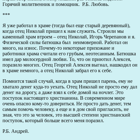
Горячий молитвенник и помощник. Р.Б. Любовь.
***
Я уже работал в храме (тогда был еще старый деревянный),
когда отец Николай пришел к нам служить. Строили мы
каменный храм втроем – отец Николай, Игорь Черепанов и я.
Физической силы батюшка был неимоверной. Работал он
много, на износ. Почему-то некоторые прихожане и
работники храма считали его грубым, неотесанным. Батюшка
имел дар милосердной любви. То, что он приютил Алексея,
поразило многих. Отец Георгий Алексея выгнал, нашкодил он
в храме немного, а отец Николай забрал его к себе.
Помнится такой случай, когда в храм пришел парень, ему не
хватало денег куда-то уехать. Отец Николай не просто ему дал
денег на дорогу, а даже взял к себе домой на ночлег. Это
поступок настоящего христианина. В современном мире
очень опасно кому-то довериться. Не просто дать денег, тем
самым помочь человеку, а еще и в дом свой пригласить, не
зная, что это за человек, это высшей степени христианский
поступок, который больше всего меня поразил.
Р.Б. Андрей.